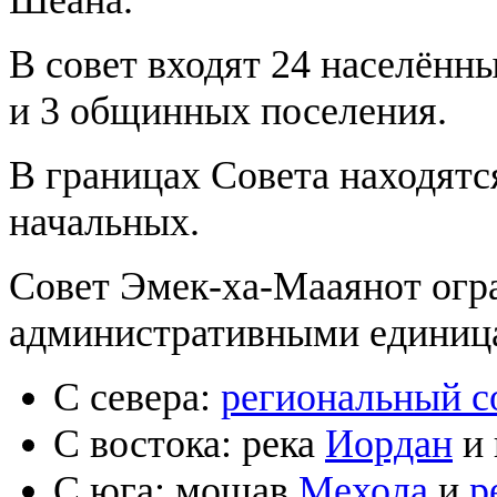
Шеана.
В совет входят 24 населённ
и 3 общинных поселения.
В границах Совета находятс
начальных.
Совет Эмек-ха-Мааянот ог
административными единиц
С севера:
региональный с
С востока: река
Иордан
и 
С юга: мошав
Мехола
и
р