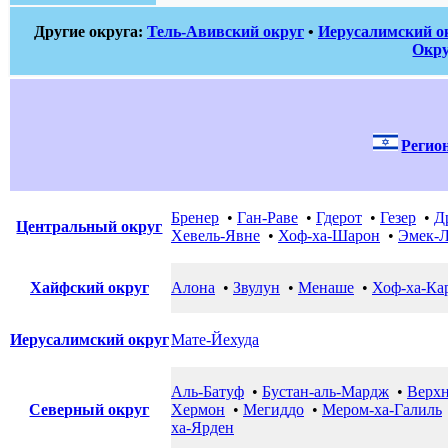
Другие округа:
Тель-Авивский округ
•
Иерусалимский о
Окру
Регио
Бренер
•
Ган-Раве
•
Гдерот
•
Гезер
•
Д
Центральный округ
Хевель-Явне
•
Хоф-ха-Шарон
•
Эмек-
Хайфский округ
Алона
•
Звулун
•
Менаше
•
Хоф-ха-Ка
Иерусалимский округ
Мате-Йехуда
Аль-Батуф
•
Бустан-аль-Мардж
•
Верхн
Северный округ
Хермон
•
Мегиддо
•
Мером-ха-Галиль
ха-Ярден