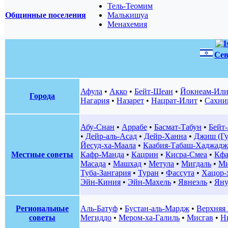
Тель-Теомим
Общинные поселения
Малькишуа
Менахемия
Сев
Афула
•
Акко
•
Бейт-Шеан
•
Йокнеам-Или
Города
Нагария
•
Назарет
•
Нацрат-Илит
•
Сахни
Абу-Снан
•
Аррабе
•
Басмат-Табун
•
Бейт
•
Дейр-аль-Асад
•
Дейр-Ханна
•
Джиш (Гу
Йесуд-ха-Маала
•
Каабия-Табаш-Хаджадж
Местные советы
Кафр-Манда
•
Кацрин
•
Кисра-Смеа
•
Кфа
Масада
•
Машхад
•
Метула
•
Мигдаль
•
Ми
Туба-Зангария
•
Туран
•
Фассута
•
Хацор-
Эйн-Киния
•
Эйн-Махель
•
Явнеэль
•
Яну
Региональные
Аль-Батуф
•
Бустан-аль-Мардж
•
Верхняя 
советы
Мегиддо
•
Мером-ха-Галиль
•
Мисгав
•
Н