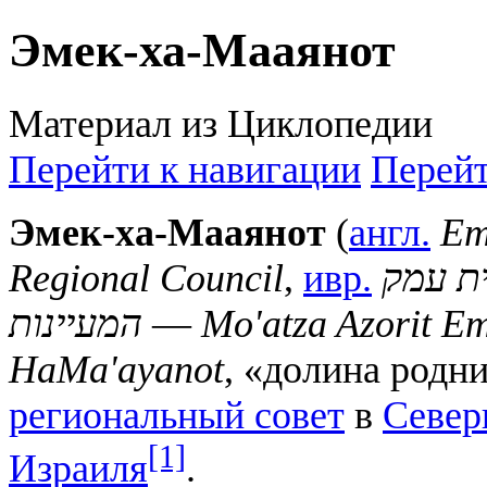
Эмек-ха-Мааянот
Материал из Циклопедии
Перейти к навигации
Перейт
Эмек-ха-Мааянот
(
англ.
Em
Regional Council
,
ивр.
ית עמק
המעיינות
—
Mo'atza Azorit E
HaMa'ayanot
, «долина родн
региональный совет
в
Север
[1]
Израиля
.