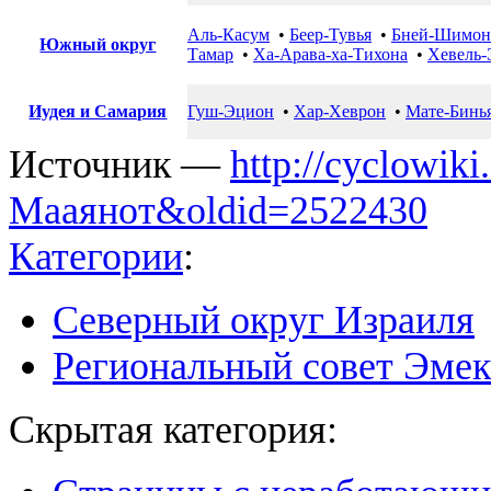
Аль-Касум
•
Беер-Тувья
•
Бней-Шимон
Южный округ
Тамар
•
Ха-Арава-ха-Тихона
•
Хевель-
Иудея и Самария
Гуш-Эцион
•
Хар-Хеврон
•
Мате-Бинь
Источник —
http://cyclowik
Мааянот&oldid=2522430
Категории
:
Северный округ Израиля
Региональный совет Эме
Скрытая категория: