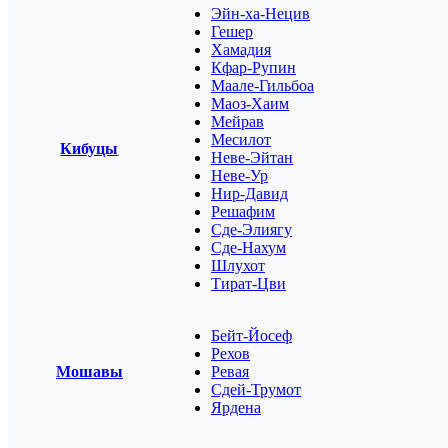
Эйн-ха-Нецив
Гешер
Хамадия
Кфар-Рупин
Маале-Гильбоа
Маоз-Хаим
Мейрав
Месилот
Кибуцы
Неве-Эйтан
Неве-Ур
Нир-Давид
Решафим
Сде-Элиягу
Сде-Нахум
Шлухот
Тират-Цви
Бейт-Йосеф
Рехов
Мошавы
Ревая
Сдей-Трумот
Ярдена