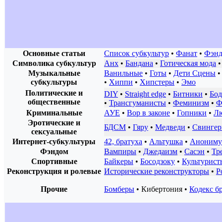
Основные статьи
Список субкультур
•
Фанат
•
Фэн
Символика субкультур
Анх
•
Бандана
•
Готическая мода
Музыкальные
Ванильные
•
Готы
•
Дети Сцены
субкультуры
•
Хиппи
•
Хипстеры
•
Эмо
Политические и
DIY
•
Straight edge
•
Битники
•
Бод
общественные
•
Трансгуманисты
•
Феминизм
•
Ф
Криминальные
АУЕ
•
Вор в законе
•
Гопники
•
Л
Эротические и
БДСМ
•
Гяру
•
Медведи
•
Свинге
сексуальные
Интернет-субкультуры
42, братуха
•
Альтушка
•
Анониму
Фэндом
Вампиры
•
Джедаизм
•
Сасэн
•
Тр
Спортивные
Байкеры
•
Босодзоку
•
Культурист
Реконструкция и ролевые
Исторические реконструкторы
•
Р
Прочие
Бомберы
•
Кибертония
•
Кодекс б