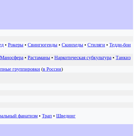
ед
•
Рокеры
•
Свингюгенды
•
Скинхеды
•
Стиляги
•
Тедди-бои
Маносфера
•
Растаманы
•
Наркотическая субкультура
•
Танкиз
упные группировки
(
в России
)
ральный фанатизм
•
Трап
•
Швединг