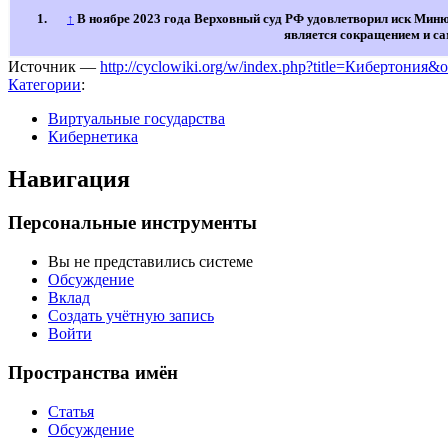
↑
В ноябре 2023 года Верховный суд РФ удовлетворил иск Мин
является сокращением и сам
Источник —
http://cyclowiki.org/w/index.php?title=Кибертония&
Категории
:
Виртуальные государства
Кибернетика
Навигация
Персональные инструменты
Вы не представились системе
Обсуждение
Вклад
Создать учётную запись
Войти
Пространства имён
Статья
Обсуждение