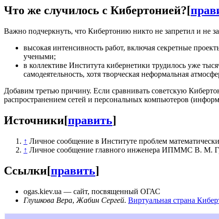
Что же случилось с Кибертонией?
[
прав
Важно подчеркнуть, что Кибертонию никто не запретил и не з
высокая интенсивность работ, включая секретные проек
учеными;
в коллективе Института кибернетики трудилось уже тыся
самодеятельность, хотя творческая неформальная атмосф
Добавим третью причину. Если сравнивать советскую Кибертони
распространением сетей и персональных компьютеров (информ
Источники
[
править
]
↑
Личное сообщение в Институте проблем математическ
↑
Личное сообщение главного инженера ИПММС В. М. Гр
Ссылки
[
править
]
ogas.kiev.ua — сайт, посвященный ОГАС
Глушкова Вера
,
Жабин Сергей
.
Виртуальная страна Кибер