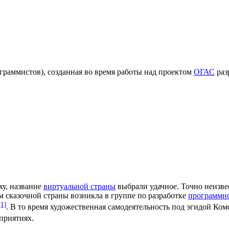
граммистов), созданная во время работы над проектом
ОГАС
раз
ху, название
виртуальной страны
выбрали удачное. Точно неизве
м сказочной страны возникла в группе по разработке
программно
[1]
. В то время художественная самодеятельность под эгидой Ко
приятиях.