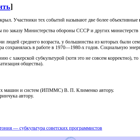
ить
]
акрыл. Участники тех событий называют две более объективные
ты по заказу Министерства обороны СССР и других министерств
чи людей среднего возраста, у большинства из которых были се
ера сохранялась в работе в 1970—1980-х годов. Социальную эне
ю с хакерской субкультурой (хотя это не совсем корректно), т
атизация общества).
их машин и систем (ИПММС) В. П. Клименко автору.
инчука автору.
тония — субкультура советских программистов