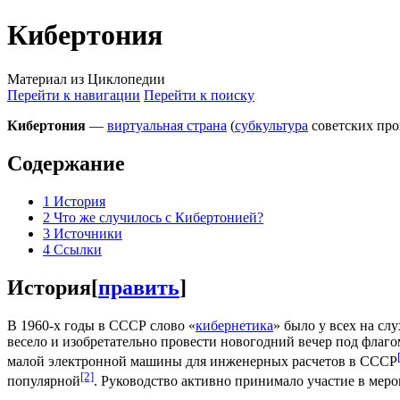
Кибертония
Материал из Циклопедии
Перейти к навигации
Перейти к поиску
Кибертония
—
виртуальная страна
(
субкультура
советских про
Содержание
1
История
2
Что же случилось с Кибертонией?
3
Источники
4
Ссылки
История
[
править
]
В 1960-х годы в СССР слово «
кибернетика
» было у всех на слу
весело и изобретательно провести новогодний вечер под флаго
малой электронной машины для инженерных расчетов в СCСР
[2]
популярной
. Руководство активно принимало участие в меро