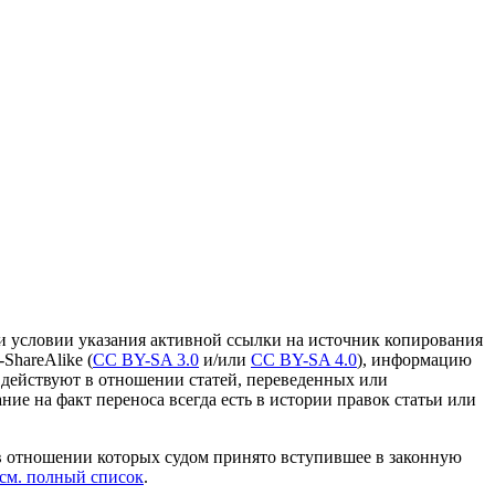
и условии указания активной ссылки на источник копирования
ShareAlike (
CC BY-SA 3.0
и/или
CC BY-SA 4.0
), информацию
 действуют в отношении статей, переведенных или
ание на факт переноса всегда есть в истории правок статьи или
в отношении которых судом принято вступившее в законную
см. полный список
.