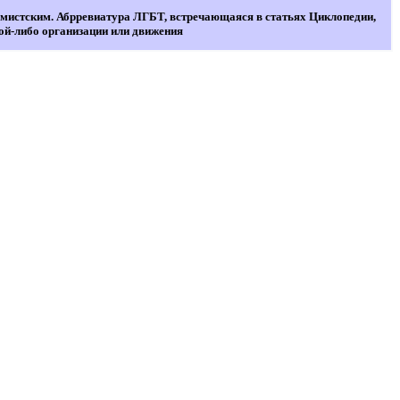
мистским. Абрревиатура ЛГБТ, встречающаяся в статьях Циклопедии,
кой-либо организации или движения