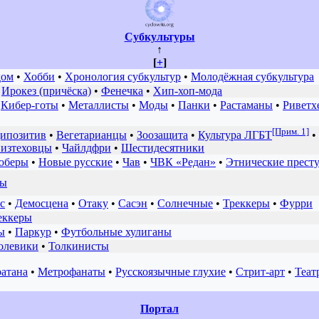
Субкультуры
↑
[
+
]
дом
•
Хобби
•
Хронология субкультур
•
Молодёжная субкультура
•
Ирокез (причёска)
•
Фенечка
•
Хип-хоп-мода
•
Кибер-готы
•
Металлисты
•
Моды
•
Панки
•
Растаманы
•
Риветх
[Прим. 1]
ипозитив
•
Вегетарианцы
•
Зоозащита
•
Культура ЛГБТ
•
изтеховцы
•
Чайлдфри
•
Шестидесятники
юберы
•
Новые русские
•
Чав
•
ЧВК «Редан»
•
Этнические прест
ры
с
•
Демосцена
•
Отаку
•
Сасэн
•
Солнечные
•
Треккеры
•
Фурри
еккеры
ы
•
Паркур
•
Футбольные хулиганы
олевики
•
Толкинисты
ратана
•
Метрофанаты
•
Русскоязычные глухие
•
Стрит-арт
•
Теат
Портал