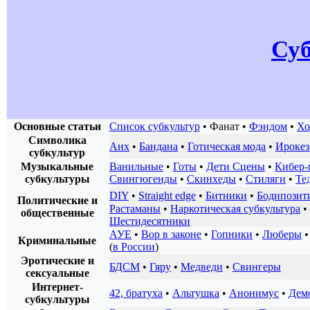
Су
Основные статьи
Список субкультур
•
Фанат
•
Фэндом
•
Хо
Символика
Анх
•
Бандана
•
Готическая мода
•
Ирокез
субкультур
Музыкальные
Ванильные
•
Готы
•
Дети Сцены
•
Кибер-
субкультуры
Свингюгенды
•
Скинхеды
•
Стиляги
•
Те
DIY
•
Straight edge
•
Битники
•
Бодипозит
Политические и
Растаманы
•
Наркотическая субкультура
•
общественные
Шестидесятники
АУЕ
•
Вор в законе
•
Гопники
•
Люберы
Криминальные
(
в России
)
Эротические и
БДСМ
•
Гяру
•
Медведи
•
Свингеры
сексуальные
Интернет-
42, братуха
•
Альтушка
•
Анонимус
•
Дем
субкультуры