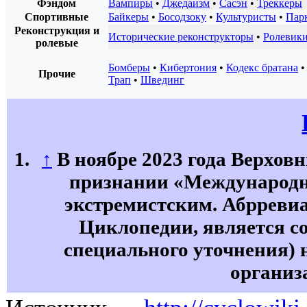
Фэндом
Вампиры
•
Джедаизм
•
Сасэн
•
Треккеры
Спортивные
Байкеры
•
Босодзоку
•
Культуристы
•
Пар
Реконструкция и
Исторические реконструкторы
•
Ролевик
ролевые
Бомберы
•
Кибертония
•
Кодекс братана
Прочие
Трап
•
Швединг
↑
В ноябре 2023 года Верхов
признании «Международн
экстремистским. Абрревиа
Циклопедии, является со
специального уточнения) 
организ