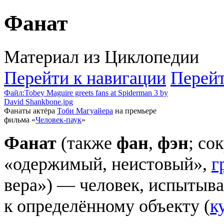
Фанат
Материал из Циклопедии
Перейти к навигации
Перейт
Файл:Tobey Maguire greets fans at Spiderman 3 by
David Shankbone.jpg
Фанаты актёра
Тоби Магуайера
на премьере
фильма «
Человек-паук
»
Фанат
(также
фан
,
фэн
; со
«одержимый, неистовый»,
г
вера») — человек, испыты
к определённому объекту (
к