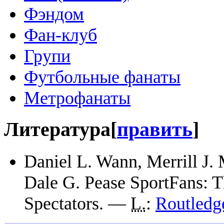
Фэндом
Фан-клуб
Групи
Футбольные фанаты
Метрофанаты
Литература
[
править
]
Daniel L. Wann, Merrill J.
Dale G. Pease SportFans: T
Spectators. —
L.
:
Routledg