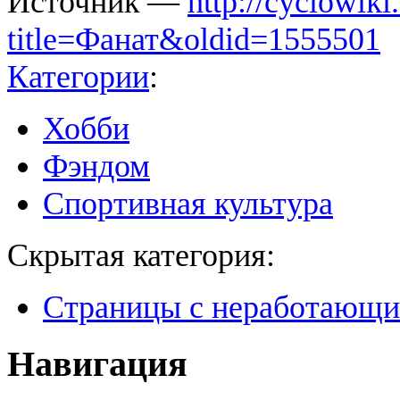
Источник —
http://cyclowiki
title=Фанат&oldid=1555501
Категории
:
Хобби
Фэндом
Спортивная культура
Скрытая категория:
Страницы с неработающ
Навигация