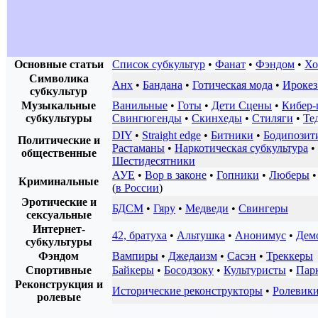
Основные статьи
Список субкультур
•
Фанат
•
Фэндом
•
Хо
Символика
Анх
•
Бандана
•
Готическая мода
•
Ирокез
субкультур
Музыкальные
Ванильные
•
Готы
•
Дети Сцены
•
Кибер-
субкультуры
Свингюгенды
•
Скинхеды
•
Стиляги
•
Те
DIY
•
Straight edge
•
Битники
•
Бодипозит
Политические и
Растаманы
•
Наркотическая субкультура
•
общественные
Шестидесятники
АУЕ
•
Вор в законе
•
Гопники
•
Люберы
Криминальные
(
в России
)
Эротические и
БДСМ
•
Гяру
•
Медведи
•
Свингеры
сексуальные
Интернет-
42, братуха
•
Альтушка
•
Анонимус
•
Дем
субкультуры
Фэндом
Вампиры
•
Джедаизм
•
Сасэн
•
Треккеры
Спортивные
Байкеры
•
Босодзоку
•
Культуристы
•
Пар
Реконструкция и
Исторические реконструкторы
•
Ролевик
ролевые