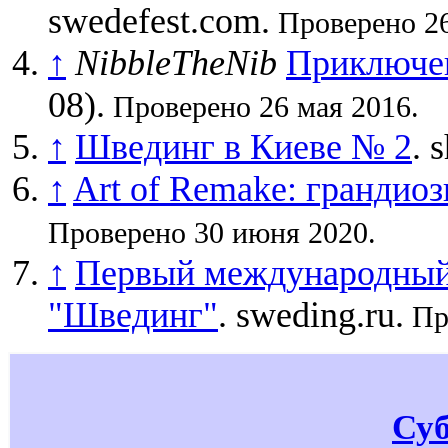
swedefest.com.
Проверено 26
↑
NibbleTheNib
Приключен
08).
Проверено 26 мая 2016.
↑
Швединг в Киеве № 2
. 
↑
Art of Remake: гранди
Проверено 30 июня 2020.
↑
Первый международный
"Швединг"
. sweding.ru.
Про
Су