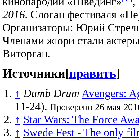
кинопародий «Швединг»
,
2016
. Слоган фестиваля «П
Организаторы: Юрий Стрелю
Членами жюри стали актер
Виторган.
Источники
[
править
]
↑
Dumb Drum
Avengers: Ag
11-24).
Проверено 26 мая 201
↑
Star Wars: The Force Awa
↑
Swede Fest - The only fil