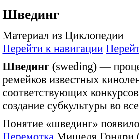
Швединг
Материал из Циклопедии
Перейти к навигации
Перейт
Швединг
(sweding) — проц
ремейков известных кинолен
соответствующих конкурсов
создание субкультуры во вс
Понятие «швединг» появило
Перемотка
Мишеля Гондри (2