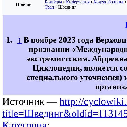
Бомберы
•
Кибертония
•
Кодекс братана
Прочие
Трап
•
Швединг
↑
В ноябре 2023 года Верхов
признании «Международн
экстремистским. Абрревиа
Циклопедии, является со
специального уточнения) 
организ
Источник —
http://cyclowiki
title=Швединг&oldid=11314
Категория
: