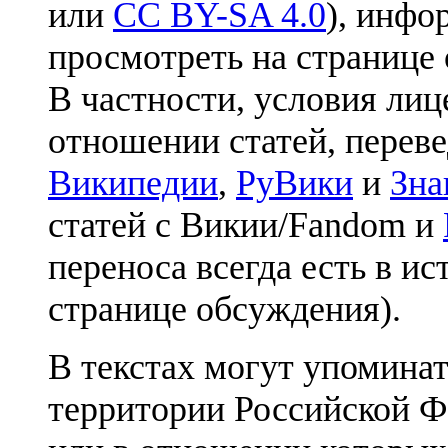
или
CC BY-SA 4.0
), инфо
просмотреть на странице 
В частности, условия лиц
отношении статей, перев
Википедии
,
РуВики
и
Зна
статей с Викии/Fandom и
переноса всегда есть в ис
странице обсуждения).
В текстах могут упоминат
территории Российской Ф