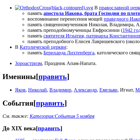
В
православной цер
память
апостола Иакова, брата Господня по плот
воспоминание перенесения мощей
праведного Иако
память священномучеников Николая, Владимира, Ал
память преподобномученицы Евфросинии (
1942 го
память
святителя Игнатия, патриарха Константино
память преподобного Елисея Лавришевского (окол
В
Католической церкви
:
память
Бернхарда Лихтенберга
, католического свя
Зороастризм
, Праздник Апам-Напата.
Именины
[
править
]
Яков
,
Николай
,
Владимир
,
Александр
,
Емельян
, Игнат,
М
События
[
править
]
См. также:
Категория:События 5 ноября
До XIX века
[
править
]