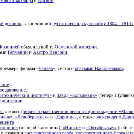
хового заговора
в
Англии
й договор
, закончивший
русско-персидскую войну 1804—1813 
Францией
объявила войну
Османской империи
.
рами
Германии
и
Австро-Венгрии
.
премьера фильма «
Чапаев
», снятого
братьями Васильевыми
.
ение
.
ое движение
.
итехнический институт»
и
Завод «Большевик»
(теперь Шулявска
е движение
.
ва
открыт
Дворец торжественной регистрации рождений «Малю
опарк»
,
«Левобережная»
и
«Дарница»
, а также
электродепо
Дарн
ецентр
тошино»
(ныне «Святошин»),
«Нивки»
и
«Октябрьская»
(сейчас 
 о создании
государственного герба
,
государственного флага
и
г