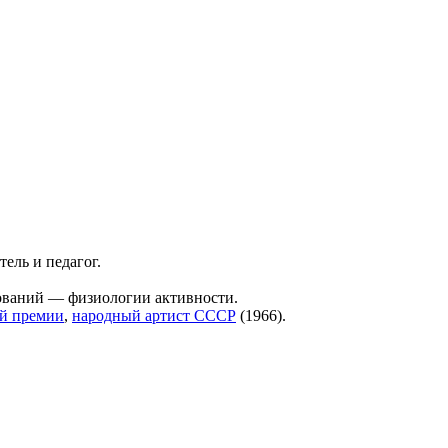
ель и педагог.
дований — физиологии активности.
й премии
,
народный артист СССР
(1966).