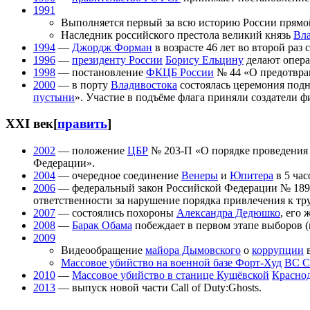
1991
Выполняется первый за всю историю России прямо
Наследник российского престола великий князь
Вл
1994
—
Джордж Форман
в возрасте 46 лет во второй раз
1996
—
президенту России
Борису Ельцину
делают опера
1998
— постановление
ФКЦБ России
№ 44 «О предотвра
2000
— в порту
Владивостока
состоялась церемония подн
пустыни
». Участие в подъёме флага приняли создатели ф
XXI век
[
править
]
2002
— положение
ЦБР
№ 203-П «О порядке проведения
Федерации».
2004
— очередное соединение
Венеры
и
Юпитера
в 5 час
2006
— федеральный закон Российской Федерации № 189
ответственности за нарушение порядка привлечения к тр
2007
— состоялись похороны
Александра Дедюшко
, его
2008
—
Барак Обама
побеждает в первом этапе выборов
2009
Видеообращение
майора Дымовского
о
коррупции
Массовое убийство на военной базе Форт-Худ
ВС 
2010
—
Массовое убийство в станице Кущёвской
Краснод
2013
— выпуск новой части Call of Duty:Ghosts.