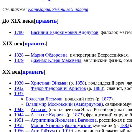
См. также:
Категория:Умершие 5 ноября
До XIX века
[
править
]
1780
—
Василий Евдокимович Адодуров
, филолог, мате
XIX век
[
править
]
1828
—
Мария Фёдоровна
, императрица Всероссийская.
1879
—
Джеймс Клерк Максвелл
, английский физик, соз
XX век
[
править
]
1930
—
Христиан Эйкман
(р.
1858
), голландский врач, 
1932
—
Фёдор Фёдорович Аристов
(р.
1888
), славист, во
1937
Болеслав Лесьмян
, польский поэт (р.
1877
).
Владимир Московский (Амбарцумов)
, священномуч
1943
—
Аспазия
(настоящее имя Эльза Розенберг), латышс
1944
—
Алексис Каррель
(р.
1873
), французский хирург, 
1951
—
Агриппина Яковлевна Ваганова
, российская и со
1955
—
Морис Утрилло
,
французский
художник (р.
1883
).
1956
—
Арт Тэйтум
(р.
1910
), американский джазовый па