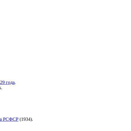
29 года
.
к.
ка РСФСР
(1934).