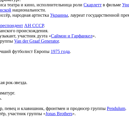
риса театра и кино, исполнительница роли
Скарлетт
в фильме
Уне
нской
национальности.
иссёр, народная артистка
Украины
, лауреат государственной пр
рреспондент
АН СССР
.
канского происхождения.
зыкант, участник дуэта «
Саймон и Гарфанкел
».
 группы
Van der Graaf Generator
.
лучший футболист Европы
1975 года
.
ая рок-звезда.
аматург.
.
р, певец и клавишник, фронтмен и продюсер группы
Pendulum
.
ктёр, участник группы «
Jonas Brothers
».