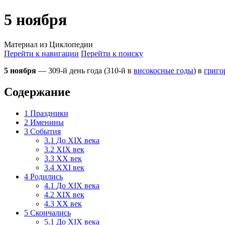
5 ноября
Материал из Циклопедии
Перейти к навигации
Перейти к поиску
5 ноября
— 309-й день года (310-й в
високосные годы
) в
григо
Содержание
1
Праздники
2
Именины
3
События
3.1
До XIX века
3.2
XIX век
3.3
XX век
3.4
XXI век
4
Родились
4.1
До XIX века
4.2
XIX век
4.3
XX век
5
Скончались
5.1
До XIX века