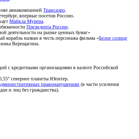
снове авиакомпанией
Трансаэро
.
етербург, впервые посетив Россию.
окаут
Майкла Мурера
.
обязанности
Президента России
.
ой деятельности на рынке ценных бумаг»
й корабль назван в честь персонажа фильма «
Белое солнце
нника Верещагина.
ий с кредитными организациями в валюте Российской
0,55° севернее планеты Юпитер.
 административных правонарушениях
(в части усиления
ан и лиц без гражданства).