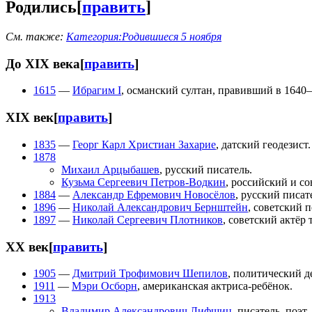
Родились
[
править
]
См. также:
Категория:Родившиеся 5 ноября
До XIX века
[
править
]
1615
—
Ибрагим I
, османский султан, правивший в 1640
XIX век
[
править
]
1835
—
Георг Карл Христиан Захарие
, датский геодезист.
1878
Михаил Арцыбашев
, русский писатель.
Кузьма Сергеевич Петров-Водкин
, российский и со
1884
—
Александр Ефремович Новосёлов
, русский писат
1896
—
Николай Александрович Бернштейн
, советский 
1897
—
Николай Сергеевич Плотников
, советский актёр 
XX век
[
править
]
1905
—
Дмитрий Трофимович Шепилов
, политический д
1911
—
Мэри Осборн
, американская актриса-ребёнок.
1913
Владимир Александрович Лифшиц
, писатель, поэт,