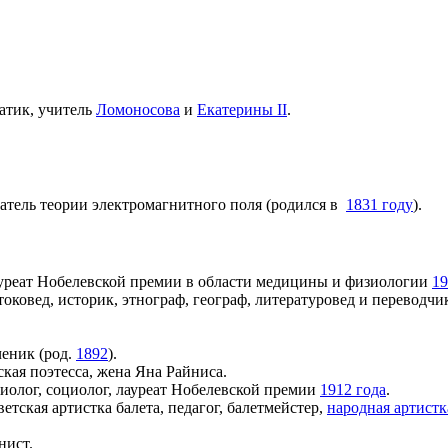
матик, учитель
Ломоносова
и
Екатерины II
.
датель теории электромагнитного поля (родился в
1831 году
).
лауреат Нобелевской премии в области медицины и физиологии
19
стоковед, историк, этнограф, географ, литературовед и переводчи
еник (род.
1892
).
кая поэтесса, жена Яна Райниса.
биолог, социолог, лауреат Нобелевской премии
1912 года
.
ветская артистка балета, педагог, балетмейстер,
народная артист
нист.