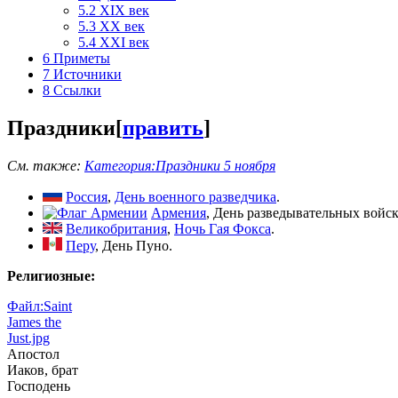
5.2
XIX век
5.3
XX век
5.4
XXI век
6
Приметы
7
Источники
8
Ссылки
Праздники
[
править
]
См. также:
Категория:Праздники 5 ноября
Россия
,
День военного разведчика
.
Армения
, День разведывательных войск
Великобритания
,
Ночь Гая Фокса
.
Перу
, День Пуно.
Религиозные:
Файл:Saint
James the
Just.jpg
Апостол
Иаков, брат
Господень