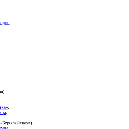
годов
.
я).
тка»
.
ица
.
«Берестейская»).
имна
.