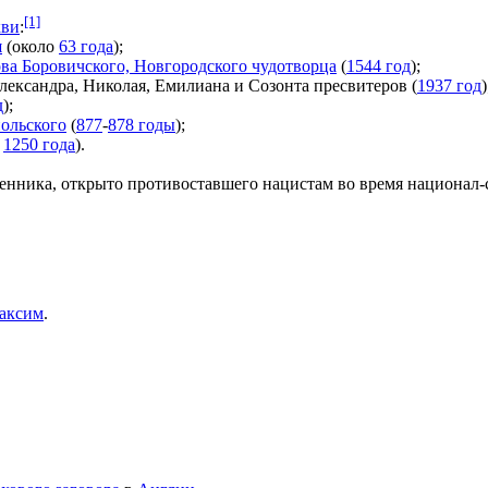
[1]
кви
:
и
(около
63 года
);
ва Боровичского, Новгородского чудотворца
(
1544 год
);
ександра, Николая, Емилиана и Созонта пресвитеров (
1937 год
)
д
);
польского
(
877
-
878 годы
);
о
1250 года
).
щенника, открыто противоставшего нацистам во время национал-
аксим
.