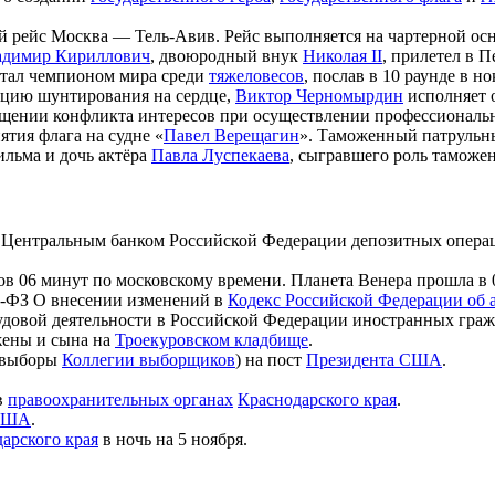
й рейс Москва — Тель-Авив. Рейс выполняется на чартерной о
адимир Кириллович
, двоюродный внук
Николая II
, прилетел в П
 стал чемпионом мира среди
тяжеловесов
, послав в 10 раунде в н
цию шунтирования на сердце,
Виктор Черномырдин
исполняет 
щении конфликта интересов при осуществлении профессиональн
ятия флага на судне «
Павел Верещагин
». Таможенный патрульны
ильма и дочь актёра
Павла Луспекаева
, сыгравшего роль таможе
 Центральным банком Российской Федерации депозитных операц
ов 06 минут по московскому времени. Планета Венера прошла в 
-ФЗ О внесении изменений в
Кодекс Российской Федерации об
удовой деятельности в Российской Федерации иностранных гражд
 жены и сына на
Троекуровском кладбище
.
 (выборы
Коллегии выборщиков
) на пост
Президента США
.
в
правоохранительных органах
Краснодарского края
.
США
.
арского края
в ночь на 5 ноября.