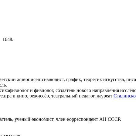
—1648.
ветский живописец-символист, график, теоретик искусства, писат
ель.
психофизиолог и физиолог, создатель нового направления иссле
театра и кино, режиссёр, театральный педагог, лауреат
Сталинско
еятель, учёный-экономист, член-корреспондент АН СССР.
 драматург.