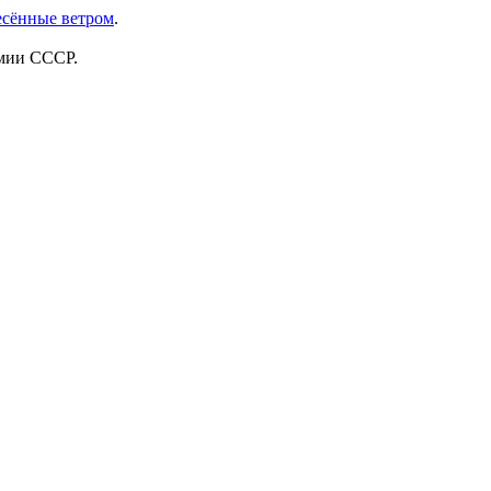
сённые ветром
.
емии СССР.