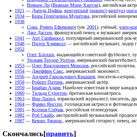
Вивьен Ли
(
Вивиан Мэри Хартли
), английская акт
1921
—
Дьердь Цифра
,
венгерский
пианист
-
виртуоз
цыга
1934
—
Кира Георгиевна Муратова
, российский кинореж
1938
Сова, Ромен Ефимович
(ум.
2001
), учёный,
член-ко
Джо Дассен
, французский певец и музыкант амери
1941
—
Арт Гарфанкел
, популярный американский рок-му
1948
—
Питер Хэммилл
— английский музыкант, лидер
1952
Олег Блохин
, выдающийся советский футболист, 
Уильям Теодор Уолтон
, американский баскетболист.
1953
—
Олег Викторович Морозов
, российский политик.
1954
—
Джеффри Сакс
, американский экономист.
1956
—
Андрей Гарольдович Кнышев
, писатель-сатирик.
1958
—
Роберт Патрик
, американский актёр.
1959
—
Брайан Адамс
Наиболее известная в мире канадск
1960
—
Тильда Суинтон
, британская киноактриса.
1963
—
Яир Лапид
, израильский журналист, писатель, др
1964
—
Фамке Янссен
, голландская актриса и фотомодель
1981
—
Ксения Собчак
, российская телеведущая.
1982
—
Роб Свайр
, австралийский музыкальный продюсе
1987
—
Кевин Джонас
, американский гитарист, певец, а
Скончались
[
править
]