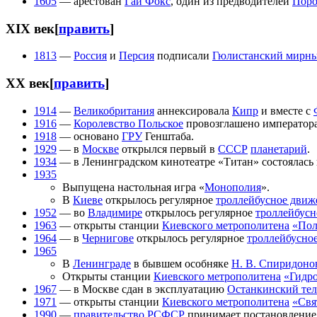
1605
— арестован
Гай Фокс
, один из предводителей
Поро
XIX век
[
править
]
1813
—
Россия
и
Персия
подписали
Гюлистанский мирны
XX век
[
править
]
1914
—
Великобритания
аннексировала
Кипр
и вместе с
1916
—
Королевство Польское
провозглашено императо
1918
— основано
ГРУ
Генштаба.
1929
— в
Москве
открылся первый в
СССР
планетарий
.
1934
— в Ленинградском кинотеатре «Титан» состоялась 
1935
Выпущена настольная игра «
Монополия
».
В
Киеве
открылось регулярное
троллейбусное движ
1952
— во
Владимире
открылось регулярное
троллейбусн
1963
— открыты станции
Киевского метрополитена
«Пол
1964
— в
Чернигове
открылось регулярное
троллейбусно
1965
В
Ленинграде
в бывшем особняке
Н. В. Спиридоно
Открыты станции
Киевского метрополитена
«Гидр
1967
— в Москве сдан в эксплуатацию
Останкинский тел
1971
— открыты станции
Киевского метрополитена
«Свя
1990
—
правительство РСФСР
принимает постановление