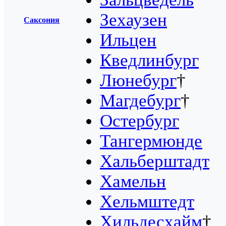
Зехаузен
Саксония
Ильцен
Кведлинбург
Люнебург
†
Магдебург
†
Остербург
Тангермюнде
Хальберштадт
Хамельн
Хельмштедт
Хильдесхайм
†