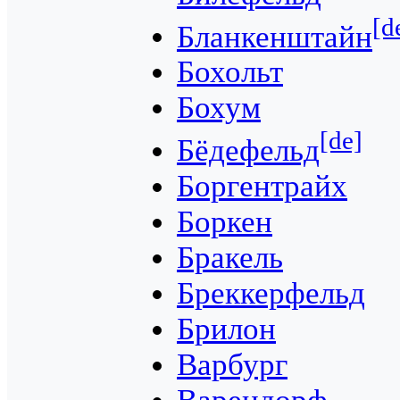
[d
Бланкенштайн
Бохольт
Бохум
[de]
Бёдефельд
Боргентрайх
Боркен
Бракель
Бреккерфельд
Брилон
Варбург