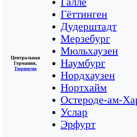
Галле
Гёттинген
Дудерштадт
Мерзебург
Мюльхаузен
Центральная
Наумбург
Германия,
Тюрингия
Нордхаузен
Нортхайм
Остероде-ам-Ха
Услар
Эрфурт