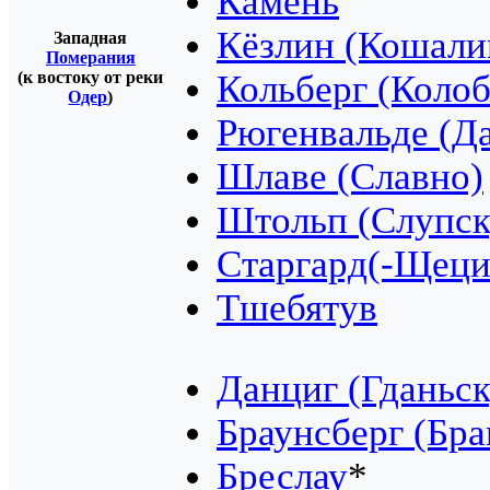
Камень
Кёзлин (Кошали
Западная
Померания
(к востоку от реки
Кольберг (Колоб
Одер
)
Рюгенвальде (Д
Шлаве (Славно)
Штольп (Слупск
Старгард(-Щеци
Тшебятув
Данциг (Гданьск
Браунсберг (Бра
Бреслау
*