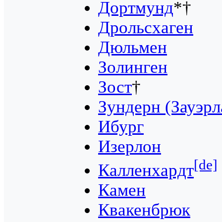
Дортмунд
*†
Дрольсхаген
Дюльмен
Золинген
Зост
†
Зундерн (Зауэрл
Ибург
Изерлон
[de]
Калленхардт
Камен
Квакенбрюк