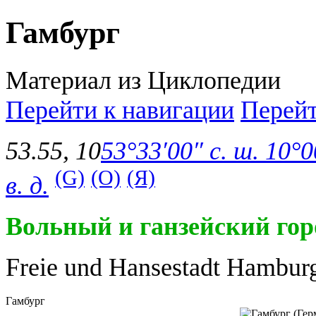
Гамбург
Материал из Циклопедии
Перейти к навигации
Перейт
53.55
,
10
53°33′00″ с. ш.
10°00
(G)
(O)
(Я)
в. д.
Вольный и ганзейский гор
Freie und Hansestadt Hambur
Гамбург