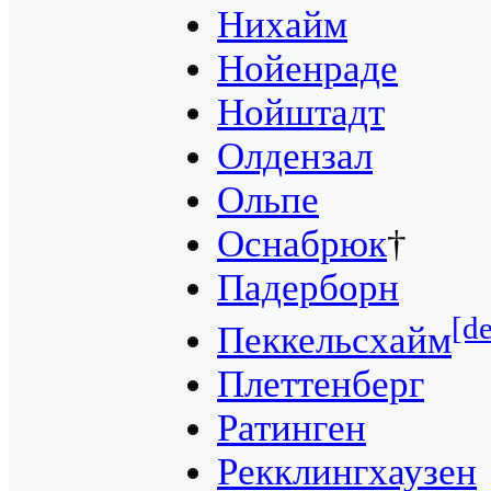
Нихайм
Нойенраде
Нойштадт
Олдензал
Ольпе
Оснабрюк
†
Падерборн
[de
Пеккельсхайм
Плеттенберг
Ратинген
Рекклингхаузен