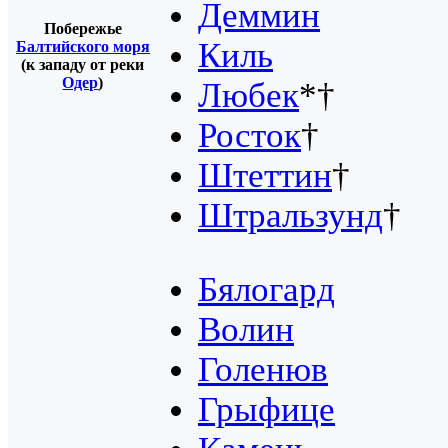
Деммин
Побережье
Киль
Балтийского моря
(к западу от реки
Одер
)
Любек
*†
Росток
†
Штеттин
†
Штральзунд
†
Бялогард
Волин
Голенюв
Грыфице