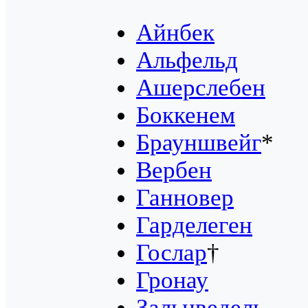
Айнбек
Альфельд
Ашерслебен
Боккенем
Брауншвейг
*
Вербен
Ганновер
Гарделеген
Гослар
†
Гронау
Зальцведель