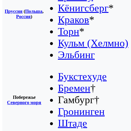
Кёнигсберг
*
Пруссия
(
Польша
,
Россия
)
Краков
*
Торн
*
Кульм (Хелмно)
Эльбинг
Букстехуде
Бремен
†
Гамбург
†
Побережье
Северного моря
Гронинген
Штаде