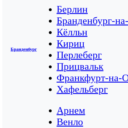
Берлин
Бранденбург-на
Кёлльн
Кириц
Бранденбург
Перлеберг
Прицвальк
Франкфурт-на-
Хафельберг
Арнем
Венло