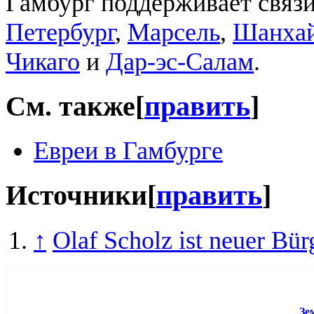
Гамбург поддерживает связ
Петербург
,
Марсель
,
Шанха
Чикаго
и
Дар-эс-Салам
.
См. также
[
править
]
Евреи в Гамбурге
Источники
[
править
]
↑
Olaf Scholz ist neuer Bür
Зе