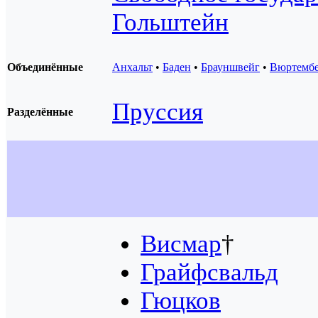
Гольштейн
Объединённые
Анхальт
•
Баден
•
Брауншвейг
•
Вюртембе
Пруссия
Разделённые
Висмар
†
Грайфсвальд
Гюцков