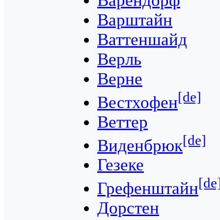
Варендорф
Варштайн
Ваттеншайд
Верль
Верне
[de]
Вестхофен
Веттер
[de]
Виденбрюк
Гезеке
[de
Грефенштайн
Дорстен