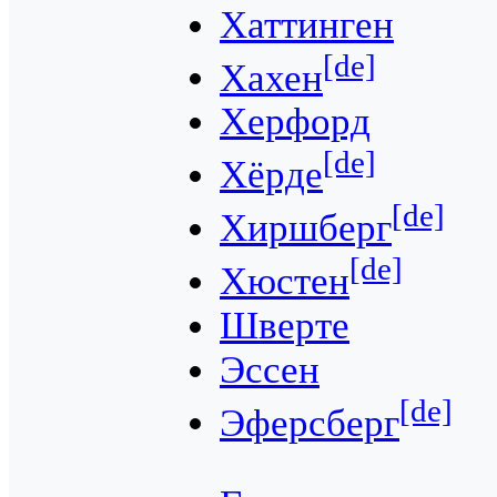
Хаттинген
[de]
Хахен
Херфорд
[de]
Хёрде
[de]
Хиршберг
[de]
Хюстен
Шверте
Эссен
[de]
Эферсберг