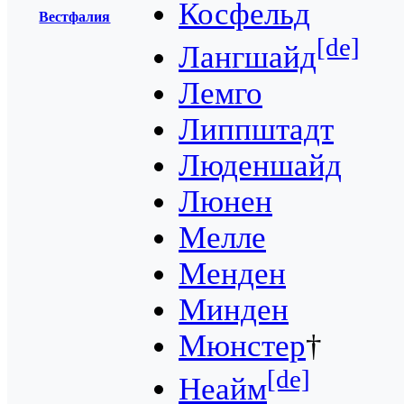
Косфельд
Вестфалия
[de]
Лангшайд
Лемго
Липпштадт
Люденшайд
Люнен
Мелле
Менден
Минден
Мюнстер
†
[de]
Неайм