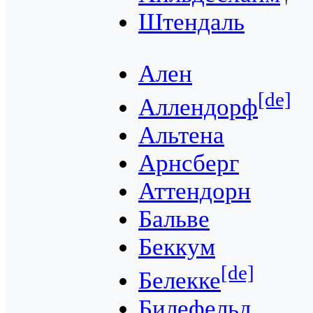
Штендаль
Ален
[de]
Аллендорф
Альтена
Арнсберг
Аттендорн
Бальве
Беккум
[de]
Белекке
Билефельд