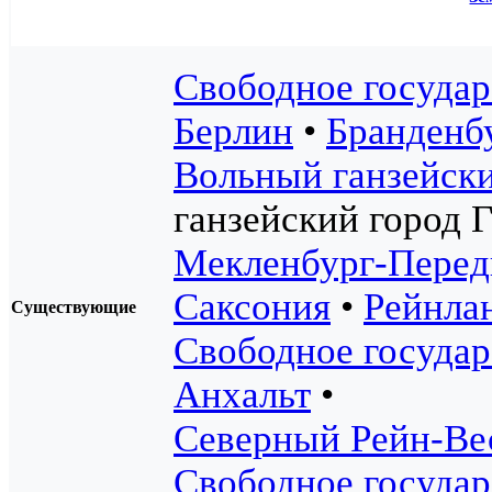
Свободное государ
Берлин
•
Бранденб
Вольный ганзейски
ганзейский город 
Мекленбург-Перед
Саксония
•
Рейнла
Существующие
Свободное государ
Анхальт
•
Северный Рейн-Ве
Свободное госуда