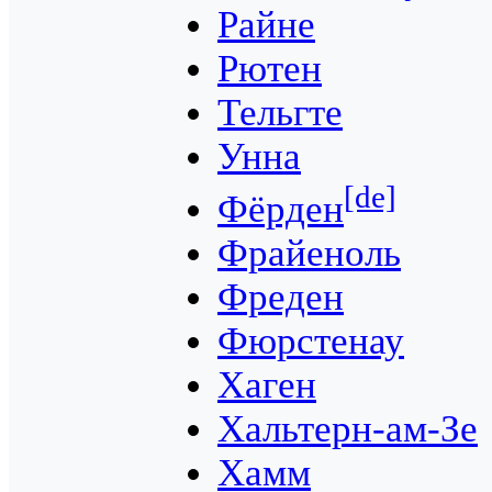
Райне
Рютен
Тельгте
Унна
[de]
Фёрден
Фрайеноль
Фреден
Фюрстенау
Хаген
Хальтерн-ам-Зе
Хамм