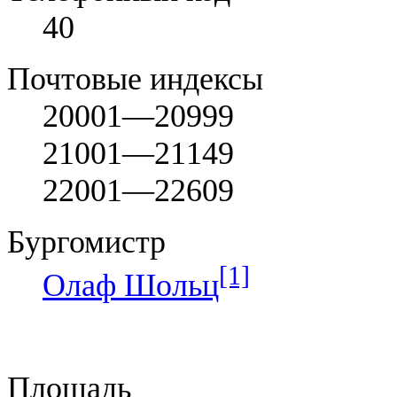
40
Почтовые индексы
20001—20999
21001—21149
22001—22609
Бургомистр
[1]
Олаф Шольц
Площадь