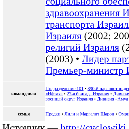
социального обесп
здравоохранения И
транспорта Израил
Израиля
(2002; 2
религий Израиля
(2
(2003) •
Лидер пар
Премьер-министр 
Подразделение 101
•
890-й парашютно-де
командовал
«Ифтах»
•
27-я бригада Израиля
•
Дивизи
военный округ Израиля
•
Дивизия «Амуд
семья
Предки
•
Лили и Маргалит Шарон
•
Омри
Источник —
http://cyclowiki