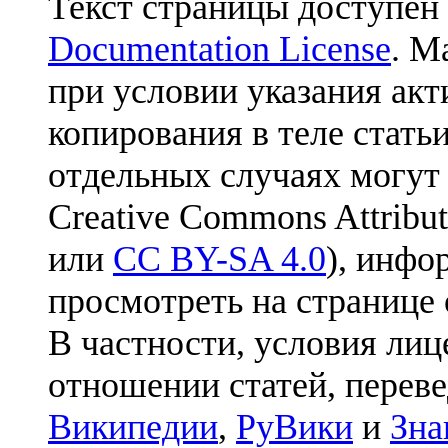
Текст страницы доступен
Documentation License
. М
при условии указания акт
копирования в теле статьи
отдельных случаях могут
Creative Commons Attribut
или
CC BY-SA 4.0
), инфо
просмотреть на странице 
В частности, условия лиц
отношении статей, перев
Википедии
,
РуВики
и
Зна