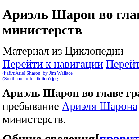
Ариэль Шарон во гла
министерств
Материал из Циклопедии
Перейти к навигации
Перейт
Файл:Ariel Sharon, by Jim Wallace
(Smithsonian Institution).jpg
Ариэль Шарон во главе г
пребывание
Ариэля Шарона
министерств.
Общие сведения
[
прави