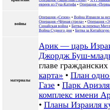
евреев из Гуш-Катифа
•
Операция «Первы
Операция «Сезон»
•
Война Израиля за не
Операция «Чёрная стрела»
•
Операция «Э
войны
Синайская война
•
Битва за перевал Митл
Война Судного дня
•
Битва за Китайскую
Арик — царь Изра
Джордж Буш-младш
главе гражданских
карта»
•
План одно
материалы
Газе
•
Парк Ариэл
комплекс имени А
•
Планы Израиля ку