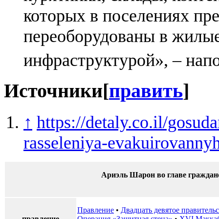
которых в поселениях пр
переоборудованы в жилые
инфраструктурой», – нап
Источники
[
править
]
↑
https://detaly.co.il/gosud
rasseleniya-evakuirovanny
Ариэль Шарон во главе граждан
Правление
•
Двадцать девятое правитель
правление
Операция «Защитная стена»
•
XVI Макка