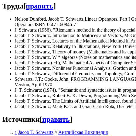
Труды
[
править
]
Nelson Dunford, Jacob T. Schwartz Linear Operators, Part I Ge
Operators ISBN 0-471-60846-7
J. Schwartz (1956). "Riemann's method in the theory of special
Jacob T. Schwartz, Introduction to Matrices and Vectors, McG
Jacob T. Schwartz, Lectures on the Mathematical Method in A
Jacob T. Schwartz, Relativity In Illustrations, New York Univer
Jacob T. Schwartz, Theory of money (Mathematics and its appl
Jacob T. Schwartz, W-* algebras (Notes on mathematics and i
Jacob T. Schwartz (ed.), Mathematical Aspects of Computer S
Jacob T. Schwartz, Nonlinear Functional Analysis, Gordon an
Jacob T. Schwartz, Differential Geometry and Topology, Gord
Schwartz, J.T.; Cocke, John, PROGRAMMING LANGUAGES AND
Version, April 1970
J. T. Schwartz (1974). "Semantic and syntactic issues in prog
Jacob T. Schwartz, Robert B. K. Dewar, Programming With Set
Jacob T. Schwartz, The Limits of Artificial Intelligence, found 
Jacob T. Schwartz, Mark Kac, and Gian-Carlo Rota, Discrete 
Источники
[
править
]
↑
Jacob T. Schwartz
//
Английская Википедия