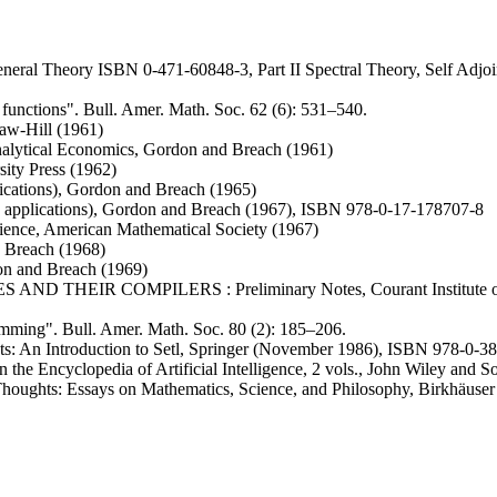
neral Theory ISBN 0-471-60848-3, Part II Spectral Theory, Self Adjoin
 functions". Bull. Amer. Math. Soc. 62 (6): 531–540.
raw-Hill (1961)
nalytical Economics, Gordon and Breach (1961)
sity Press (1962)
ications), Gordon and Breach (1965)
ts applications), Gordon and Breach (1967), ISBN 978-0-17-178707-8
cience, American Mathematical Society (1967)
d Breach (1968)
on and Breach (1969)
 THEIR COMPILERS : Preliminary Notes, Courant Institute of Ma
ramming". Bull. Amer. Math. Soc. 80 (2): 185–206.
s: An Introduction to Setl, Springer (November 1986), ISBN 978-0-3
in the Encyclopedia of Artificial Intelligence, 2 vols., John Wiley and 
Thoughts: Essays on Mathematics, Science, and Philosophy, Birkhäuse