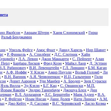
нета
вно Якобсон
•
Авраам Штерн
•
Хаим Слонимский
•
Гирш
•
Ральф Бенджамин
кин
•
Уриэль Фейге
•
Амос Фиат
•
Давид Харель
•
Нир Шавит
•
рг
•
Р. Финкель
•
А. Спилберг
•
Д.С. Слотник
•
Хайн
Курцвейл
•
Л.А. Левин
•
Джон Маккарти
•
С. Пейперт
•
Алан
 Перл
•
Барбара Лисков
•
Фред Коэн
•
Майкл Лаор
•
Д. Эстрин
З.Л. Рабинович
•
В.И. Левенштейн
•
Г.Л. Лившин
•
Б.М. Каган
он
•
А.Ф. Иоффе
•
У. Кэхэн
•
Амир Пнуэли
•
Вольф Голомб
•
Ли
х
•
В.Н. Вапник
•
А.Я. Червоненкис
•
И.Ц. Гальперин
•
Гили
сон
•
Дорит Ааронов
•
Уди Манбер
•
А. Бродер
•
Зеев Сураски
•
Яэль Вилла
•
Эд Кэхэн
•
Б.Г. Кац
•
С. Овшински
•
М.П.
•
Йорам Яакоби
•
Эндрю Таненбаум
•
Джошуа Блох
•
Дин
керман
•
В.Л. Арлазаров
•
Л.С. Берштейн
•
Марк Адлер
•
В.А.
в
•
Р. Фейгин
•
Ноам Нисан
•
Дани Долев
•
Нати Линеал
•
А.М.
льц
•
Джо Кейтс
•
Д. Сассман
•
В.С. Чернявский
•
Ласло Козма
•