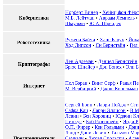
Норберт Винер
•
Хейнц фон Фёрс
Кибернетики
М.Б. Лейтман
•
Авраам Лемпель
•
Шмульян
•
Ю.А. Шрейдер
Ружена Байчи
•
Ханс Барух
•
Йоха
Робототехника
Ход Липсон
•
Ян Бернстайн
•
Гил
Лен Адлеман
•
Дэниел Бернстейн
Криптографы
Брюс Шнайер
•
Дэн Бонех
•
Эли Б
Пол Бэран
•
Винт Серф
•
Радья П
Интернет
М. Вербицкий
•
Джош Копельман
Сергей Брин
•
Ларри Пейдж
•
Сти
Сафра Кац
•
Ларри Эллисон
•
В.М
Левин
•
Бен Хоровиц
•
Юджин Кл
Пинкус
•
Боб Розеншейн
•
Энди Р
О.П. Фирер
•
Кен Гольдман
•
Дэви
Лэнд
•
Дани Левин
•
Тальмон Мар
Предприниматели
Самуэли
•
Джоэл Спольски
•
Алан