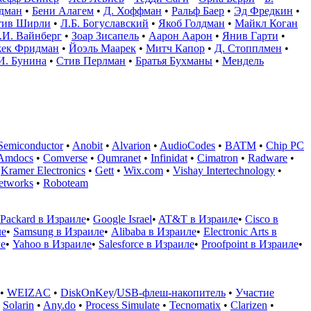
дман
•
Бени Алагем
•
Д. Хоффман
•
Ральф Баер
•
Эд Фредкин
•
тив Ширли
•
Л.Б. Богуславский
•
Якоб Голдман
•
Майкл Коган
.И. Вайнберг
•
Зоар Зисапель
•
Аарон Аарон
•
Янив Гарти
•
ек Фридман
•
Йоэль Маарек
•
Митч Капор
•
Д. Стопплмен
•
И. Бунина
•
Стив Перлман
•
Братья Бухманы
•
Мендель
Semiconductor
•
Anobit
•
Alvarion
•
AudioCodes
•
BATM
•
Chip PC
Amdocs
•
Comverse
•
Qumranet
•
Infinidat
•
Cimatron
•
Radware
•
•
Kramer Electronics
•
Gett
•
Wix.com
•
Vishay Intertechnology
•
Networks
•
Roboteam
-Packard в Израиле
•
Google Israel
•
AT&T в Израиле
•
Cisco в
ле
•
Samsung в Израиле
•
Alibaba в Израиле
•
Electronic Arts в
ле
•
Yahoo в Израиле
•
Salesforce в Израиле
•
Proofpoint в Израиле
•
•
WEIZAC
•
DiskOnKey
/
USB-флеш-накопитель
•
Участие
•
Solarin
•
Any.do
•
Process Simulate
•
Tecnomatix
•
Clarizen
•