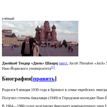
учёный
Джейкоб Теодор «Джек» Шварц
(
англ.
Jacob Theodore «Jack» 
[1]
Нью-Йоркского университета
.
Биография
[
править
]
Родился 9 января 1930 года в Бронксе в семье еврейских эмиг
Получил степень бакалавра (1949) в Городском колледже Нью-Йо
В 1964—1980 годах возглавлял факультет компьютерных наук 