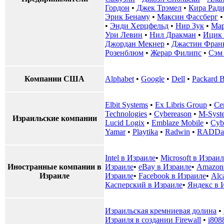
Гордон
•
Джек Трэмел
•
Кира Рад
Эрик Бенаму
•
Максин Фассберг
•
Энди Херцфельд
•
Нир Зук
•
Мар
Ури Левин
•
Нил Дракман
•
Ицик
Джордан Мекнер
•
Джастин Фран
Розенблюм
•
Жерар Филипс
•
Сэм
Компании США
Alphabet
•
Google
•
Dell
•
Packard B
Elbit Systems
•
Ex Libris Group
•
Ce
Technologies
•
Cybereason
•
M-Syst
Израильские компании
Lucid Logix
•
Emblaze Mobile
•
Cyb
Yamar
•
Playtika
•
Radwin
•
RADDa
Intel в Израиле
•
Microsoft в Израил
Иностранные компании в
Израиле
•
eBay в Израиле
•
Amazon
Израиле
Израиле
•
Facebook в Израиле
•
Alc
Касперский в Израиле
•
Яндекс в 
Израильская кремниевая долина
•
Израиля в создании Firewall
•
i808