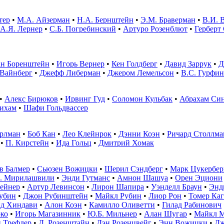
тер
•
М.А. Айзерман
•
Н.А. Бернштейн
•
Э.М. Браверман
•
В.И. 
А.Я. Лернер
•
С.Б. Погребинский
•
Артуро Розенблют
•
Герберт
н Боренштейн
•
Игорь Вернер
•
Кен Голдберг
•
Давид Заррук
•
Д
 Вайнберг
•
Джефф Либерман
•
Джером Лемельсон
•
В.С. Гурфин
•
Алекс Бирюков
•
Ирвинг Гуд
•
Соломон Кульбак
•
Абрахам Си
ихам
•
Шафи Гольдвассер
ерлман
•
Боб Кан
•
Лео Клейнрок
•
Дэнни Коэн
•
Ричард Столлма
•
П. Кирстейн
•
Ида Гольц
•
Дмитрий Хомак
в Балмер
•
Сьюзен Вожицки
•
Шерил Сэндберг
•
Марк Цукербер
. Мирилашвили
•
Энди Гутманс
•
Амнон Шашуа
•
Орен Эциони
ейнер
•
Артур Левинсон
•
Лирон Шапира
•
Уэнделл Браун
•
Энд
убин
•
Джон Рубинштейн
•
Майкл Рубин
•
Лиор Рон
•
Томер Ка
д Хиндави
•
Алон Коэн
•
Камилло Оливетти
•
Гилад Рабинович
ко
•
Игорь Магазинник
•
Ю.Б. Мильнер
•
Алан Шугар
•
Майкл 
 Трефлер
•
Д. Розенштайн
•
Дэн Розенцвейг
•
Энн Вожицки
•
Дж