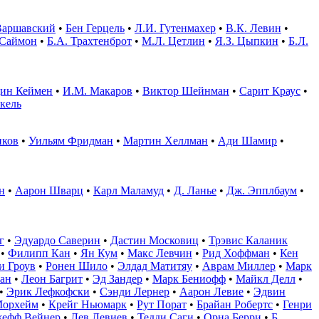
Варшавский
•
Бен Герцель
•
Л.И. Гутенмахер
•
В.К. Левин
•
 Саймон
•
Б.А. Трахтенброт
•
М.Л. Цетлин
•
Я.З. Цыпкин
•
Б.Л.
ин Кеймен
•
И.М. Макаров
•
Виктор Шейнман
•
Сарит Краус
•
кель
нков
•
Уильям Фридман
•
Мартин Хеллман
•
Ади Шамир
•
н
•
Аарон Шварц
•
Карл Маламуд
•
Д. Ланье
•
Дж. Эпплбаум
•
г
•
Эдуардо Саверин
•
Дастин Московиц
•
Трэвис Каланик
•
Филипп Кан
•
Ян Кум
•
Макс Левчин
•
Рид Хоффман
•
Кен
и Гроув
•
Ронен Шило
•
Элдад Матитяу
•
Аврам Миллер
•
Марк
ган
•
Леон Багрит
•
Эд Зандер
•
Марк Бениофф
•
Майкл Делл
•
•
Эрик Лефкофски
•
Сэнди Лернер
•
Аарон Левие
•
Эдвин
Морхейм
•
Крейг Ньюмарк
•
Рут Порат
•
Брайан Робертс
•
Генри
ефф Вейнер
•
Лев Левиев
•
Тедди Саги
•
Орна Берри
•
Б.