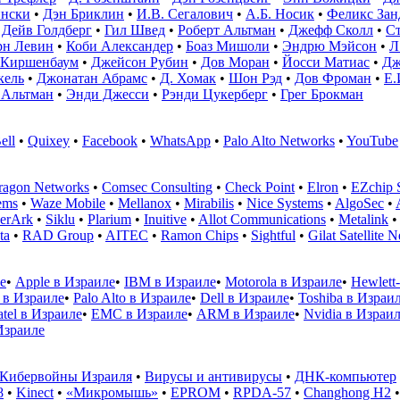
ински
•
Дэн Бриклин
•
И.В. Сегалович
•
А.Б. Носик
•
Феликс Зан
•
Дейв Голдберг
•
Гил Швед
•
Роберт Альтман
•
Джефф Сколл
•
С
н Левин
•
Коби Александер
•
Боаз Мишоли
•
Эндрю Мэйсон
•
Л
 Киршенбаум
•
Джейсон Рубин
•
Дов Моран
•
Йосси Матиас
•
Дж
кель
•
Джонатан Абрамс
•
Д. Хомак
•
Шон Рэд
•
Дов Фроман
•
Е.
 Альтман
•
Энди Джесси
•
Рэнди Цукерберг
•
Грег Брокман
ell
•
Quixey
•
Facebook
•
WhatsApp
•
Palo Alto Networks
•
YouTube
ragon Networks
•
Comsec Consulting
•
Check Point
•
Elron
•
EZchip 
ems
•
Waze Mobile
•
Mellanox
•
Mirabilis
•
Nice Systems
•
AlgoSec
•
erArk
•
Siklu
•
Plarium
•
Inuitive
•
Allot Communications
•
Metalink
ta
•
RAD Group
•
AITEC
•
Ramon Chips
•
Sightful
•
Gilat Satellite 
е
•
Apple в Израиле
•
IBM в Израиле
•
Motorola в Израиле
•
Hewlett
 в Израиле
•
Palo Alto в Израиле
•
Dell в Израиле
•
Toshiba в Израи
atel в Израиле
•
EMC в Израиле
•
ARM в Израиле
•
Nvidia в Израи
Израиле
Кибервойны Израиля
•
Вирусы и антивирусы
•
ДНК-компьютер
8
•
Kinect
•
«Микромышь»
•
EPROM
•
RPDA-57
•
Changhong H2