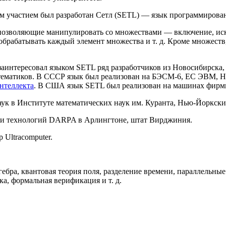
ым участием был разработан Сетл (SETL) — язык программирова
 позволяющие манипулировать со множествами — включение, ис
обрабатывать каждый элемент множества и т. д. Кроме множеств
 заинтересовал языком SETL ряд разработчиков из Новосибирска
тематиков. В СССР язык был реализован на БЭСМ-6, ЕС ЭВМ, Н
нтеллекта
. В США язык SETL был реализован на машинах фирмы
к в Институте математических наук им. Куранта, Нью-Йоркски
 и технологий DARPA в Арлингтоне, штат Вирджиния.
 Ultracomputer.
гебра, квантовая теория поля, разделение времени, параллельн
а, формальная верификация и т. д.