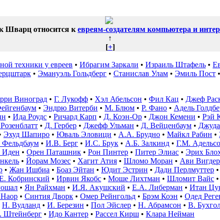
к Шварц относится к
евреям-создателям компьютера и интер
↑
[
+
]
ной техники у евреев
•
Ибрагим Заркали
•
Израиль Штафель
•
Е
ерцштарк
•
Эмануэль Гольдберг
•
Станислав Улам
•
Эмиль Пост
рри Виноград
•
Г. Лукофф
•
Хэл Абельсон
•
Фил Кац
•
Джеф Рас
ейгенбаум
•
Эндрю Витерби
•
М. Блюм
•
Р. Фано
•
Адель Голдбе
ин
•
Ида Роудс
•
Ричард Карп
•
Д. Коэн-Ор
•
Джон Кемени
•
Рэй 
Розенблатт
•
Д. Гербер
•
Джефф Ульман
•
Д. Вейценбаум
•
Джуда
•
Эхуд Шапиро
•
Юваль Эловици
•
А.А. Брудно
•
Майкл Рабин
•
 Фельдбаум
•
И.В. Берг
•
И.С. Брук
•
А.Б. Залкинд
•
Г.М. Адельс
 Иден
•
Орен Паташник
•
Рон Пинтер
•
Питер Элиас
•
Эрих Бло
нкель
•
Йорам Мозес
•
Хагит Атия
•
Шломо Моран
•
Ави Вигдер
р
•
Жан Ишбиа
•
Боаз Эйтан
•
Юдит Эстрин
•
Дади Перлмуттер
Е. Кобринский
•
Ирвин Якобс
•
Моше Лихтман
•
Шломит Вайс
Рошал
•
Ян Райхман
•
И.Я. Акушский
•
Е.А. Либерман
•
Итан Цу
 Наор
•
Синтия Дворк
•
Омер Рейнгольд
•
Брэм Коэн
•
Одед Реге
•
Н. Вудланд
•
И. Березин
•
Пол Эйслер
•
Н. Абрамсон
•
В. Бухго
. Штейнберг
•
Идо Кантер
•
Рассел Кирш
•
Клара Нейман