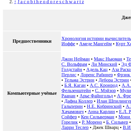
↑
J a c o b t h e o d o r e s c h w a r t z
Дже
Хронология истории вычислитель
Предшественники
Иоффе
•
Амеде Мангейм
•
Курт Х
Джон Нейман
•
Макс Ньюман
•
Те
С. Вольфрам
•
Ли Минский
•
Эд Ф
Голдстайн
•
Адель Кац
•
Аза Раск
Перлис
•
Лоренс Рабинер
•
Фрэнк 
•
Тельма Эстрин
•
Дебора Эстрин
•
Б.Я. Каган
•
А.С. Кронрод
•
А.А.
Фельзенштейн
•
С. Мэйзор
•
Мули
Компьютерные учёные
Раанан
•
Арье Файнгольд
•
А. Фре
•
Дафна Коллер
•
Илан Шпилинге
Гальперин
•
Н.Е. Кобринский
•
А.
Хачамович
•
Анна Карлин
•
Е.Л. 
Сойфер
•
Кен Сильверман
•
Мони
Горелик
•
Р. Морено
•
Б. Сильвер
Ларри Теслер
•
Джек Шварц
•
В.И