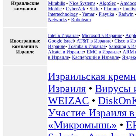
Израильские
Mirabilis
•
Nice Systems
•
AlgoSec
•
Amdocs
компании
Mobile
•
CyberArk
•
Siklu
•
Plarium
•
Inuitiv
Intertechnology
•
Yamar
•
Playtika
•
Radwin
Networks
•
Roboteam
Intel в Израиле
•
Microsoft в Израиле
•
Appl
Иностранные
Google Israel
•
AT&T в Израиле
•
Cisco в И
компании в
Израиле
•
Toshiba в Израиле
•
Samsung в И
Израиле
Alcatel в Израиле
•
EMC в Израиле
•
ARM в
в Израиле
•
Касперский в Израиле
•
Яндек
Израильская кремн
Израиля
•
Вирусы 
WEIZAC
•
DiskOn
Участие Израиля в 
«Микромышь»
•
E