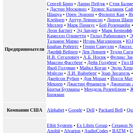
Сергей Брин
•
Ларри Пейдж
•
Стив Балме
•
Дастин Московиц
•
Трэвис Каланик
Саф
Шашуа
•
Орен Эциони
•
Филипп Кан
•
Я
Клейнер
•
Артур Левинсон
•
Лирон Шапи
Миллер
•
Марк Пинкус
•
Боб Розеншейн
Леон Багрит
•
Эд Зандер
•
Марк Бениофф
Камилло Оливетти
•
Гилад Рабинович
•
Э
Тальмон Марко
•
Игорь Магазинник
•
Ю.
Брайан Робертс
•
Генри Самуэли
•
Джоэл 
Предприниматели
Джефф Вейнер
•
Лев Левиев
•
Тедди Саг
И.В. Сегалович
•
А.Б. Носик
•
Феликс За
Максин Фассберг
•
Дейв Голдберг
•
Гил 
Якоб Голдман
•
Майкл Коган
•
Энди Хер
Мэйсон
•
Л.И. Вайнберг
•
Зоар Зисапель
Джейсон Рубин
•
Дов Моран
•
Йосси Мат
Мекнер
•
Джастин Франкель
•
Джонатан 
Братья Бухманы
•
Мендель Розенблюм
•
Ж
Брокман
Компании США
Alphabet
•
Google
•
Dell
•
Packard Bell
•
Qu
Elbit Systems
•
Ex Libris Group
•
Ceragon N
Anobit
•
Alvarion
•
AudioCodes
•
BATM
•
C