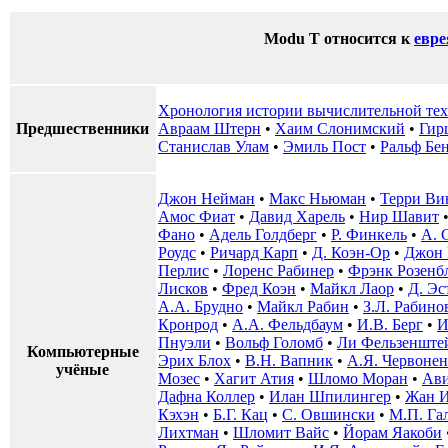
Modu T относится к
евре
Хронология истории вычислительной тех
Предшественники
Авраам Штерн
•
Хаим Слонимский
•
Гир
Станислав Улам
•
Эмиль Пост
•
Ральф Бе
Джон Нейман
•
Макс Ньюман
•
Терри Ви
Амос Фиат
•
Давид Харель
•
Нир Шавит
Фано
•
Адель Голдберг
•
Р. Финкель
•
А. 
Роудс
•
Ричард Карп
•
Д. Коэн-Ор
•
Джон 
Перлис
•
Лоренс Рабинер
•
Фрэнк Розенб
Лисков
•
Фред Коэн
•
Майкл Лаор
•
Д. Эс
А.А. Брудно
•
Майкл Рабин
•
З.Л. Рабино
Кронрод
•
А.А. Фельдбаум
•
И.В. Берг
•
И
Пнуэли
•
Вольф Голомб
•
Ли Фельзенште
Компьютерные
Эрих Блох
•
В.Н. Вапник
•
А.Я. Червоне
учёные
Мозес
•
Хагит Атия
•
Шломо Моран
•
Ави
Дафна Коллер
•
Илан Шпилингер
•
Жан 
Кэхэн
•
Б.Г. Кац
•
С. Овшински
•
М.П. Га
Лихтман
•
Шломит Вайс
•
Йорам Яакоби