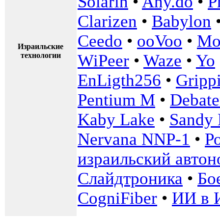
Solarin
•
Any.do
•
P
Clarizen
•
Babylon
Ceedo
•
ooVoo
•
Mo
Израильские
технологии
WiPeer
•
Waze
•
Yo
EnLigth256
•
Gripp
Pentium M
•
Debate
Kaby Lake
•
Sandy 
Nervana NNP-1
•
Р
израильский автон
Слайдтроника
•
Бо
CogniFiber
•
ИИ в 