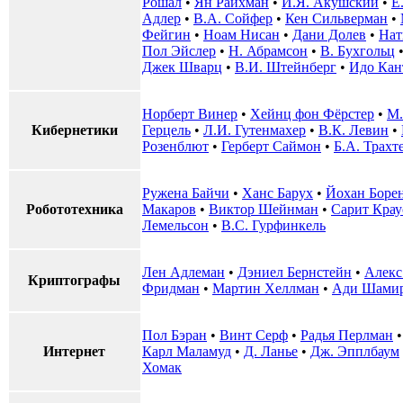
Рошал
•
Ян Райхман
•
И.Я. Акушский
•
Е
Адлер
•
В.А. Сойфер
•
Кен Сильверман
•
Фейгин
•
Ноам Нисан
•
Дани Долев
•
Нат
Пол Эйслер
•
Н. Абрамсон
•
В. Бухгольц
Джек Шварц
•
В.И. Штейнберг
•
Идо Кан
Норберт Винер
•
Хейнц фон Фёрстер
•
М.
Кибернетики
Герцель
•
Л.И. Гутенмахер
•
В.К. Левин
•
Розенблют
•
Герберт Саймон
•
Б.А. Трахт
Ружена Байчи
•
Ханс Барух
•
Йохан Боре
Робототехника
Макаров
•
Виктор Шейнман
•
Сарит Крау
Лемельсон
•
В.С. Гурфинкель
Лен Адлеман
•
Дэниел Бернстейн
•
Алекс
Криптографы
Фридман
•
Мартин Хеллман
•
Ади Шами
Пол Бэран
•
Винт Серф
•
Радья Перлман
Интернет
Карл Маламуд
•
Д. Ланье
•
Дж. Эпплбаум
Хомак