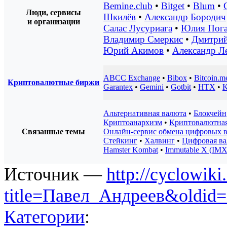
Bemine.club
•
Bitget
•
Blum
•
Люди, сервисы
Шкилёв
•
Александр Бородич
и организации
Салас Лусуриага
•
Юлия Пога
Владимир Смеркис
•
Дмитрий
Юрий Акимов
•
Александр Л
ABCC Exchange
•
Bibox
•
Bitcoin.m
Криптовалютные биржи
Garantex
•
Gemini
•
Gotbit
•
HTX
•
K
Альтернативная валюта
•
Блокчейн
Криптоанархизм
•
Криптовалютная
Связанные темы
Онлайн-сервис обмена цифровых 
Стейкинг
•
Халвинг
•
Цифровая в
Hamster Kombat
•
Immutable X (IMX
Источник —
http://cyclowiki
title=Павел_Андреев&oldid
Категории
: