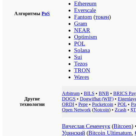
Ethereum
Everscale
Алгоритмы
PoS
Fantom
(
токен
)
Gram
NEAR
Optimism
POL
Solana
Sui
Tezos
TRON
Waves
Arbitrum
•
BILS
•
BNB
•
BRICS Pay
Другие
DOGS
•
Dogwifhat (WIF)
•
Eigenlay
технологии
ORDI
•
Pepe
•
Pocketcoin
•
POL
•
Po
Open Network
(
Notcoin
) •
Zcash
•
$T
Вячеслав Семенчук
(
Bitcoen
)
Удянский
(
Bitcoin Ultimatum
,