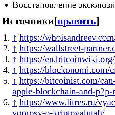
Восстановление эксклюзи
Источники
[
править
]
↑
https://whoisandreev.com
↑
https://wallstreet-partner
↑
https://en.bitcoinwiki.or
↑
https://blockonomi.com/c
↑
https://bitcoinist.com/ca
apple-blockchain-and-p2p-
↑
https://www.litres.ru/vy
voprosy-o-kriptovalutah/