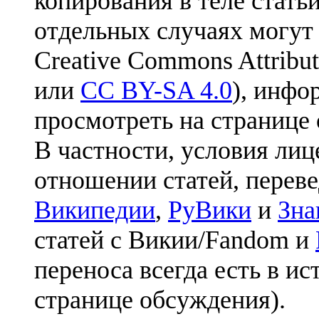
копирования в теле статьи
отдельных случаях могут
Creative Commons Attribut
или
CC BY-SA 4.0
), инфо
просмотреть на странице 
В частности, условия лиц
отношении статей, перев
Википедии
,
РуВики
и
Зна
статей с Викии/Fandom и
переноса всегда есть в ис
странице обсуждения).