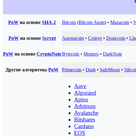
PoW
на основе
SHA-2
Bitcoin
(
Bitcoin Atom
) •
Mazacoin
•
N
PoW
на основе
Scrypt
Auroracoin
•
Coinye
•
Dogecoin
•
Lit
PoW
на основе
CryptoNote
Bytecoin
•
Monero
•
DarkNote
Другие алгоритмы
PoW
Primecoin
•
Dash
•
SafeMoon
•
Sibco
Aave
Algorand
Aptos
Arbitrum
Avalanche
Bitshares
Cardano
EOS