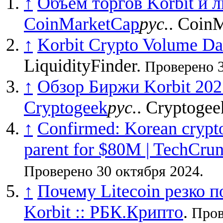
↑
Объем торгов Korbit и л
CoinMarketCap
рус.
. Coin
↑
Korbit Crypto Volume Dat
LiquidityFinder.
Проверено 3
↑
Обзор Биржи Korbit 2021
Cryptogeek
рус.
. Cryptogee
↑
Confirmed: Korean crypt
parent for $80M | TechCru
Проверено 30 октября 2024.
↑
Почему Litecoin резко 
Korbit :: РБК.Крипто
.
Прове