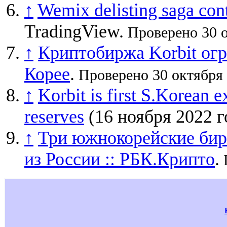
↑
Wemix delisting saga con
TradingView.
Проверено 30 о
↑
Криптобиржа Korbit ог
Корее
.
Проверено 30 октября 
↑
Korbit is first S.Korean e
reserves
(16 ноября 2022 г
↑
Три южнокорейские бир
из России :: РБК.Крипто
.
П