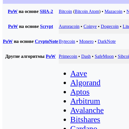
PoW
на основе
SHA-2
Bitcoin
(
Bitcoin Atom
) •
Mazacoin
•
N
PoW
на основе
Scrypt
Auroracoin
•
Coinye
•
Dogecoin
•
Lit
PoW
на основе
CryptoNote
Bytecoin
•
Monero
•
DarkNote
Другие алгоритмы
PoW
Primecoin
•
Dash
•
SafeMoon
•
Sibco
Aave
Algorand
Aptos
Arbitrum
Avalanche
Bitshares
Cardano