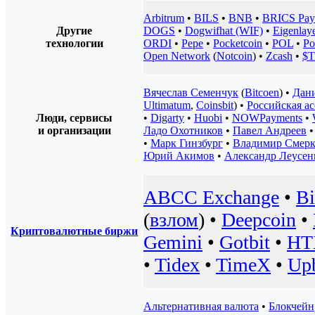
Arbitrum
•
BILS
•
BNB
•
BRICS Pay
Другие
DOGS
•
Dogwifhat (WIF)
•
Eigenlay
технологии
ORDI
•
Pepe
•
Pocketcoin
•
POL
•
Po
Open Network
(
Notcoin
) •
Zcash
•
$T
Вячеслав Семенчук
(
Bitcoen
) •
Дани
Ultimatum
,
Coinsbit
) •
Российская а
Люди, сервисы
•
Digarty
•
Huobi
•
NOWPayments
•
и организации
Ладо Охотников
•
Павел Андреев
•
Марк Гинзбург
•
Владимир Смер
Юрий Акимов
•
Александр Леусен
ABCC Exchange
•
B
(
взлом
) •
Deepcoin
•
Криптовалютные биржи
Gemini
•
Gotbit
•
HT
•
Tidex
•
TimeX
•
Upb
Альтернативная валюта
•
Блокчейн