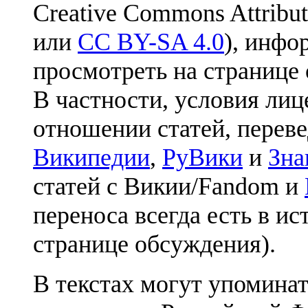
Creative Commons Attribut
или
CC BY-SA 4.0
), инфо
просмотреть на странице 
В частности, условия лиц
отношении статей, перев
Википедии
,
РуВики
и
Зна
статей с Викии/Fandom и
переноса всегда есть в ис
странице обсуждения).
В текстах могут упоминат