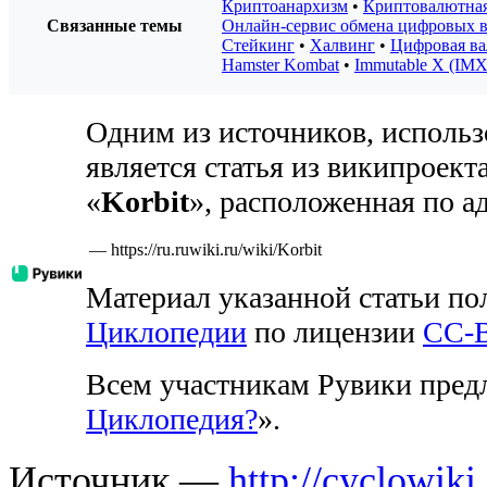
Криптоанархизм
•
Криптовалютная
Связанные темы
Онлайн-сервис обмена цифровых 
Стейкинг
•
Халвинг
•
Цифровая в
Hamster Kombat
•
Immutable X (IMX
Одним из источников, использ
является статья из википроекта
«
Korbit
», расположенная по а
—
https://ru.ruwiki.ru/wiki/Korbit
Материал указанной статьи по
Циклопедии
по лицензии
CC-B
Всем участникам Рувики предл
Циклопедия?
».
Источник —
http://cyclowiki