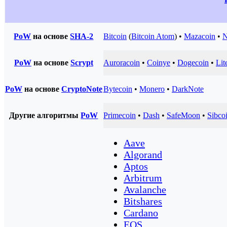
PoW
на основе
SHA-2
Bitcoin
(
Bitcoin Atom
) •
Mazacoin
•
N
PoW
на основе
Scrypt
Auroracoin
•
Coinye
•
Dogecoin
•
Lit
PoW
на основе
CryptoNote
Bytecoin
•
Monero
•
DarkNote
Другие алгоритмы
PoW
Primecoin
•
Dash
•
SafeMoon
•
Sibco
Aave
Algorand
Aptos
Arbitrum
Avalanche
Bitshares
Cardano
EOS