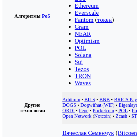
Ethereum
Everscale
Алгоритмы
PoS
Fantom
(
токен
)
Gram
NEAR
Optimism
POL
Solana
Sui
Tezos
TRON
Waves
Arbitrum
•
BILS
•
BNB
•
BRICS Pay
Другие
DOGS
•
Dogwifhat (WIF)
•
Eigenlay
технологии
ORDI
•
Pepe
•
Pocketcoin
•
POL
•
Po
Open Network
(
Notcoin
) •
Zcash
•
$T
Вячеслав Семенчук
(
Bitcoen