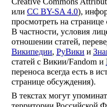
Creative Commons Attribut
или
CC BY-SA 4.0
), инфо
просмотреть на странице 
В частности, условия лиц
отношении статей, перев
Википедии
,
РуВики
и
Зна
статей с Викии/Fandom и
переноса всегда есть в ис
странице обсуждения).
В текстах могут упоминат
территории Российской Ф