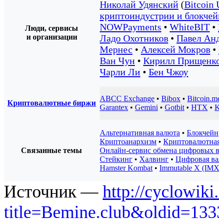
Николай Удянский
(
Bitcoin
криптоиндустрии и блокчей
NOWPayments
•
WhiteBIT
•
Люди, сервисы
и организации
Ладо Охотников
•
Павел Ан
Мернес
•
Алексей Мокров
•
Ван Чун
•
Кирилл Прищенк
Чарли Ли
•
Бен Чжоу
ABCC Exchange
•
Bibox
•
Bitcoin.m
Криптовалютные биржи
Garantex
•
Gemini
•
Gotbit
•
HTX
•
K
Альтернативная валюта
•
Блокчейн
Криптоанархизм
•
Криптовалютная
Связанные темы
Онлайн-сервис обмена цифровых 
Стейкинг
•
Халвинг
•
Цифровая в
Hamster Kombat
•
Immutable X (IMX
Источник —
http://cyclowiki
title=Bemine.club&oldid=13