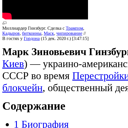
Миллиардер Гинзбург. Сделка с
Трампом
,
Кадыров
,
биткоины
,
Маск
,
чипирование
//
В гостях у
Гордона
(15 дек. 2020 г.) [3:47:15]
Марк Зиновьевич Гинзбур
Киев
) — украино-американс
СССР во время
Перестройк
блокчейн
, общественный дея
Содержание
1
Биография