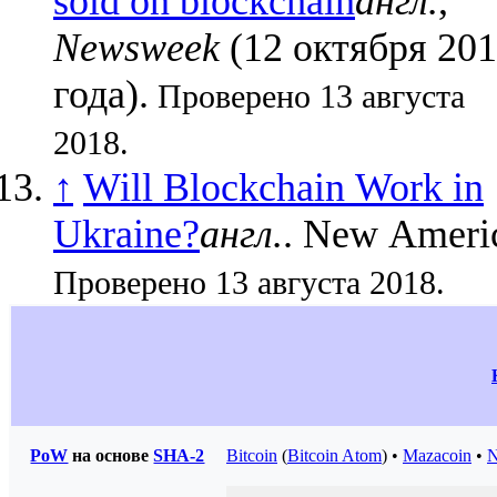
sold on blockchain
англ.
,
Newsweek
(12 октября 20
года).
Проверено 13 августа
2018.
↑
Will Blockchain Work in
Ukraine?
англ.
. New Ameri
Проверено 13 августа 2018.
PoW
на основе
SHA-2
Bitcoin
(
Bitcoin Atom
) •
Mazacoin
•
N