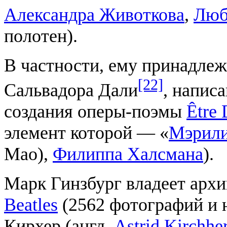
Александра Животкова
,
Люб
полотен).
В частности, ему принадлеж
[22]
Сальвадора Дали
, напис
создания оперы-поэмы
Être 
элемент которой — «
Мэрили
Mao),
Филиппа Халсмана
).
Марк Гинзбург владеет арх
Beatles
(2562 фотографий и 
Кирхер (англ.
Astrid Kirchhe