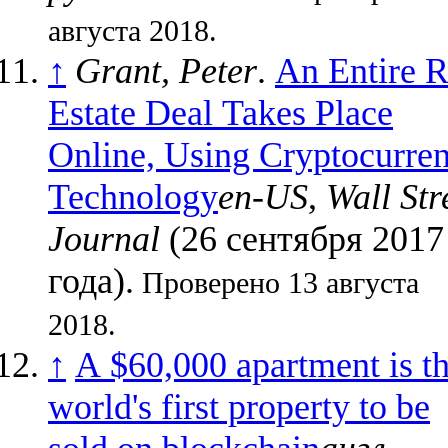
августа 2018.
↑
Grant, Peter
.
An Entire R
Estate Deal Takes Place
Online, Using Cryptocurre
Technology
en-US
,
Wall Str
Journal
(26 сентября 2017
года).
Проверено 13 августа
2018.
↑
A $60,000 apartment is t
world's first property to be