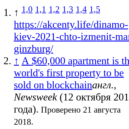
1,0
1,1
1,2
1,3
1,4
1,5
↑
https://akcenty.life/dinamo-
kiev-2021-chto-izmenit-ma
ginzburg/
↑
A $60,000 apartment is t
world's first property to be
sold on blockchain
англ.
,
Newsweek
(12 октября 20
года).
Проверено 21 августа
2018.