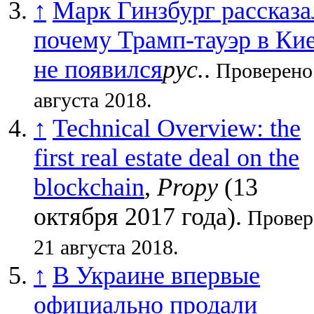
↑
Марк Гинзбург рассказа
почему Трамп-тауэр в Ки
не появился
рус.
.
Проверено
августа 2018.
↑
Technical Overview: the
first real estate deal on the
blockchain
,
Propy
(13
октября 2017 года).
Провер
21 августа 2018.
↑
В Украине впервые
официально продали