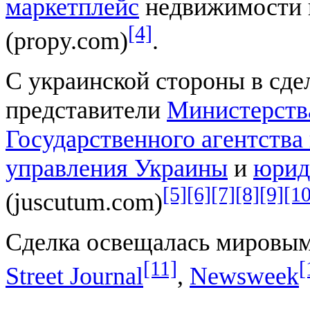
маркетплейс
недвижимости и
[4]
(propy.com)
.
С украинской стороны в сде
представители
Министерств
Государственного агентства
управления Украины
и
юрид
[5]
[6]
[7]
[8]
[9]
[10
(juscutum.com)
Сделка освещалась мировым
[11]
[
Street Journal
,
Newsweek