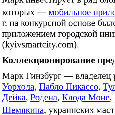
которых —
мобильное прил
г. на конкурсной основе бы
приложением городской ин
(kyivsmartcity.com).
Коллекционирование пред
Марк Гинзбург — владелец 
Уорхола
,
Пабло Пикассо
,
Ту
Дейка
,
Родена
,
Клода Моне
,
Шемякина
, украинских мас