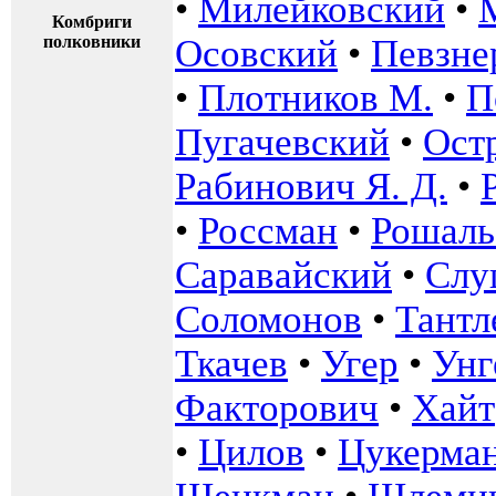
•
Милейковский
•
Комбриги
полковники
Осовский
•
Певзне
•
Плотников М.
•
П
Пугачевский
•
Ост
Рабинович Я. Д.
•
•
Россман
•
Рошаль 
Саравайский
•
Слу
Соломонов
•
Тантл
Ткачев
•
Угер
•
Унг
Факторович
•
Хайт
•
Цилов
•
Цукерма