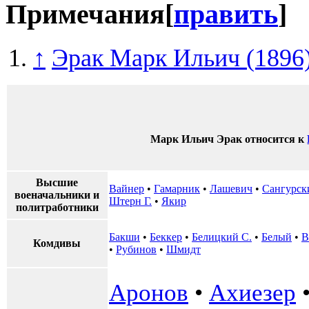
Примечания
[
править
]
↑
Эрак Марк Ильич (1896
Марк Ильич Эрак относится к
Высшие
Вайнер
•
Гамарник
•
Лашевич
•
Сангурск
военачальники и
Штерн Г.
•
Якир
политработники
Бакши
•
Беккер
•
Белицкий С.
•
Белый
•
В
Комдивы
•
Рубинов
•
Шмидт
Аронов
•
Ахиезер