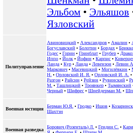
Шенкман
•
Шлеми
Эльбом
•
Эльяшов
Язловский
Авиновицкий
•
Александров
•
Амалин
•
Богуславский
•
Болотин
•
Бордах
•
Брикк
Годес
•
Горин
•
Гринблат
•
Грубер
•
Драко
Иппо
•
Йолк
•
Йофин
•
Карпис
•
Киверце
Ланда
•
Кур
•
Ланда
•
Левензон
•
Левин А
Политуправление
Маркович
•
Масевицкий
•
Могилёвкин
•
Н.
•
Орловский И. Я.
•
Орловский И. А.
Разгон
•
Райсин
•
Рейзин
•
Рувинский
•
Р
М.
•
Ташлицкий
•
Троянкер
•
Тымянский
Черный
•
Шифрес
•
Шнейдерман М.
•
Шп
Берман Ю.Я.
•
Гродко
•
Ишов
•
Козаринс
Военная юстиция
Шахтэн
Борович (Розенталь) Л.
•
Гендин С.
•
Кари
Военная разведка
Я.
•
Феррари Е.
•
Штерн М.