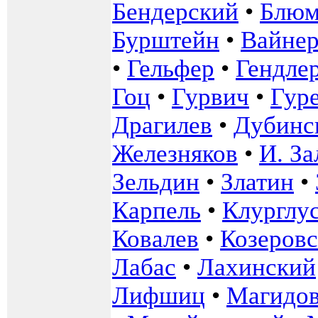
Бендерский
•
Блю
Бурштейн
•
Вайнер
•
Гельфер
•
Гендле
Гоц
•
Гурвич
•
Гур
Драгилев
•
Дубинс
Железняков
•
И. З
Зельдин
•
Златин
•
Карпель
•
Клурглу
Ковалев
•
Козеров
Лабас
•
Лахинский
Лифшиц
•
Магидо