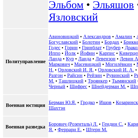
Эльбом
•
Эльяшов
Язловский
Авиновицкий
•
Александров
•
Амалин
•
Богуславский
•
Болотин
•
Бордах
•
Брикк
Годес
•
Горин
•
Гринблат
•
Грубер
•
Драко
Иппо
•
Йолк
•
Йофин
•
Карпис
•
Киверце
Ланда
•
Кур
•
Ланда
•
Левензон
•
Левин А
Политуправление
Маркович
•
Масевицкий
•
Могилёвкин
•
Н.
•
Орловский И. Я.
•
Орловский И. А.
Разгон
•
Райсин
•
Рейзин
•
Рувинский
•
Р
М.
•
Ташлицкий
•
Троянкер
•
Тымянский
Черный
•
Шифрес
•
Шнейдерман М.
•
Шп
Берман Ю.Я.
•
Гродко
•
Ишов
•
Козаринс
Военная юстиция
Шахтэн
Борович (Розенталь) Л.
•
Гендин С.
•
Кари
Военная разведка
Я.
•
Феррари Е.
•
Штерн М.