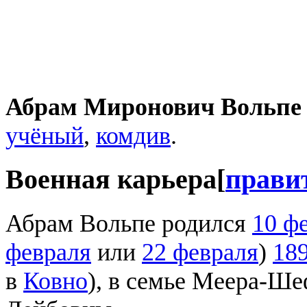
Абрам Миронович Вольпе
учёный
,
комдив
.
Военная карьера
[
прави
Абрам Вольпе родился
10 ф
февраля
или
22 февраля
)
189
в
Ковно
), в семье Меера-Ш