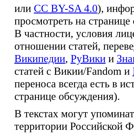
или
CC BY-SA 4.0
), инфо
просмотреть на странице 
В частности, условия лиц
отношении статей, перев
Википедии
,
РуВики
и
Зна
статей с Викии/Fandom и
переноса всегда есть в ис
странице обсуждения).
В текстах могут упоминат
территории Российской Ф