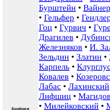
Бурштейн
•
Вайнер
•
Гельфер
•
Гендле
Гоц
•
Гурвич
•
Гур
Драгилев
•
Дубинс
Железняков
•
И. З
Зельдин
•
Златин
•
Карпель
•
Клурглу
Ковалев
•
Козеров
Лабас
•
Лахинский
Лифшиц
•
Магидо
•
Милейковский
•
Комбриги