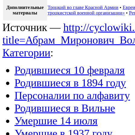
Дополнительные
Троцкий во главе Красной Армии
•
Евреи
материалы
троцкистской военной организации»
•
Ре
Источник —
http://cyclowiki
title=Абрам_Миронович_Во
Категории
:
Родившиеся 10 февраля
Родившиеся в 1894 году
Персоналии по алфавиту
Родившиеся в Вильне
Умершие 14 июля
Умершие в 1937 году