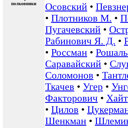
полковники
Осовский
•
Певзне
•
Плотников М.
•
П
Пугачевский
•
Ост
Рабинович Я. Д.
•
•
Россман
•
Рошаль 
Саравайский
•
Слу
Соломонов
•
Тантл
Ткачев
•
Угер
•
Унг
Факторович
•
Хайт
•
Цилов
•
Цукерма
Шенкман
•
Шлеми