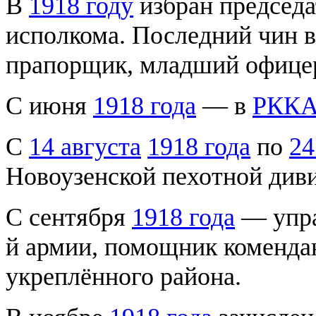
В
1918 году
избран председа
исполкома. Последний чин в
прапорщик, младший офицер 
С июня
1918 года
— в
РКК
С
14 августа
1918 года
по
24
Новоузенской пехотной диви
С сентября
1918 года
— упра
й армии, помощник коменда
укреплённого района.