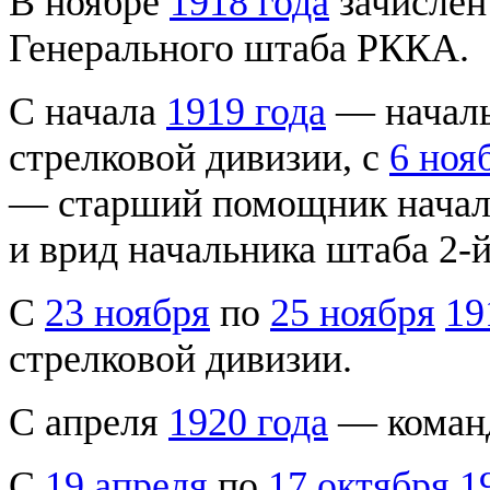
В ноябре
1918 года
зачислен
Генерального штаба РККА.
С начала
1919 года
— началь
стрелковой дивизии, с
6 ноя
— старший помощник началь
и врид начальника штаба 2-
С
23 ноября
по
25 ноября
19
стрелковой дивизии.
С апреля
1920 года
— команд
С
19 апреля
по
17 октября
1