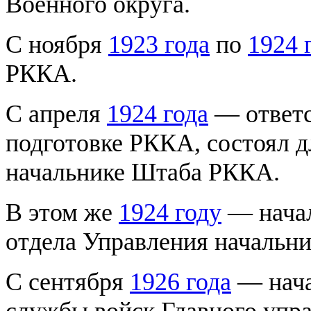
Военного округа.
С ноября
1923 года
по
1924 
РККА.
С апреля
1924 года
— ответс
подготовке РККА, состоял 
начальнике Штаба РККА.
В этом же
1924 году
— начал
отдела Управления начальн
С сентября
1926 года
— нача
службы войск Главного упр