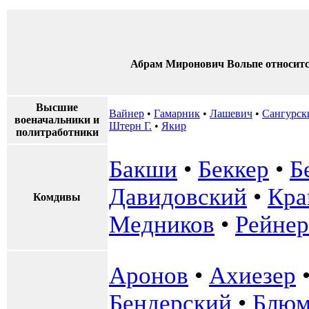
Абрам Миронович Вольпе относит
Высшие
Вайнер
•
Гамарник
•
Лашевич
•
Сангурск
военачальники и
Штерн Г.
•
Якир
политработники
Бакши
•
Беккер
•
Б
Давидовский
•
Кра
Комдивы
Медников
•
Рейнер
Аронов
•
Ахиезер
Бендерский
•
Блю