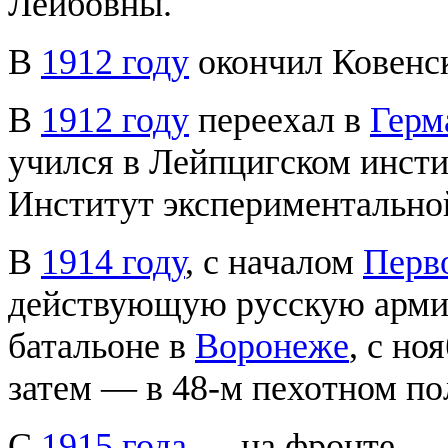
Лейбовны.
В
1912 году
окончил Ковенс
В
1912 году
переехал в
Герм
учился в Лейпцигском инсти
Институт экспериментально
В
1914 году
, с началом
Перв
действующую русскую армию
батальоне в
Воронеже
, с но
затем — в 48-м пехотном пол
С
1915 года
— на фронте.