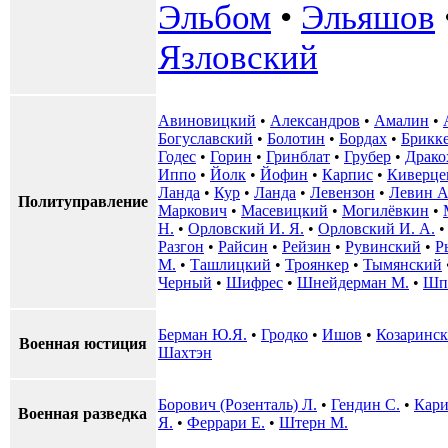
Эльбом
•
Эльяшов
Язловский
Авиновицкий
•
Александров
•
Амалин
•
Богуславский
•
Болотин
•
Бордах
•
Брикк
Годес
•
Горин
•
Гринблат
•
Грубер
•
Драко
Иппо
•
Йолк
•
Йофин
•
Карпис
•
Киверце
Ланда
•
Кур
•
Ланда
•
Левензон
•
Левин А
Политуправление
Маркович
•
Масевицкий
•
Могилёвкин
•
Н.
•
Орловский И. Я.
•
Орловский И. А.
Разгон
•
Райсин
•
Рейзин
•
Рувинский
•
Р
М.
•
Ташлицкий
•
Троянкер
•
Тымянский
Черный
•
Шифрес
•
Шнейдерман М.
•
Шп
Берман Ю.Я.
•
Гродко
•
Ишов
•
Козаринс
Военная юстиция
Шахтэн
Борович (Розенталь) Л.
•
Гендин С.
•
Кари
Военная разведка
Я.
•
Феррари Е.
•
Штерн М.