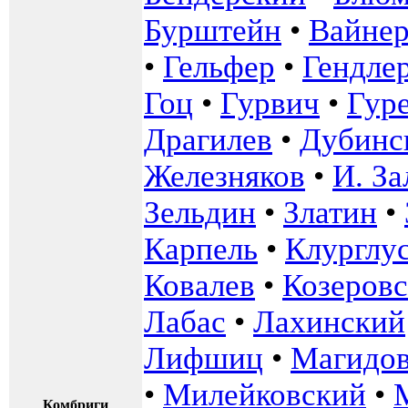
Бурштейн
•
Вайнер
•
Гельфер
•
Гендле
Гоц
•
Гурвич
•
Гур
Драгилев
•
Дубинс
Железняков
•
И. З
Зельдин
•
Златин
•
Карпель
•
Клурглу
Ковалев
•
Козеров
Лабас
•
Лахинский
Лифшиц
•
Магидо
•
Милейковский
•
Комбриги