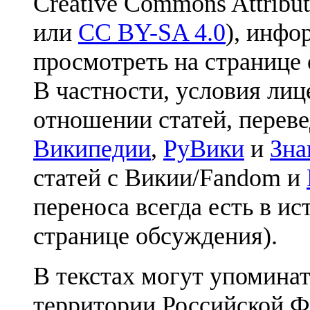
Creative Commons Attribut
или
CC BY-SA 4.0
), инфо
просмотреть на странице 
В частности, условия лиц
отношении статей, перев
Википедии
,
РуВики
и
Зна
статей с Викии/Fandom и
переноса всегда есть в ис
странице обсуждения).
В текстах могут упоминат
территории Российской Ф