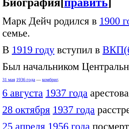
Биография
[
править
]
Марк Дейч родился в
1900 г
семье.
В
1919 году
вступил в
ВКП(
Был начальником Центральн
31 мая
1936 года
—
комбриг
.
6 августа
1937 года
арестова
28 октября
1937 года
расстр
25 апреля
1956 года
посмерт