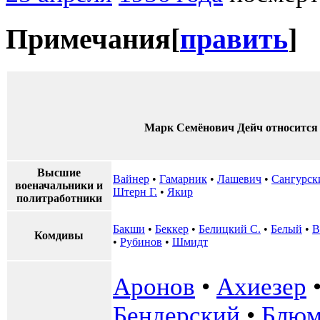
Примечания
[
править
]
Марк Семёнович Дейч относится
Высшие
Вайнер
•
Гамарник
•
Лашевич
•
Сангурск
военачальники и
Штерн Г.
•
Якир
политработники
Бакши
•
Беккер
•
Белицкий С.
•
Белый
•
В
Комдивы
•
Рубинов
•
Шмидт
Аронов
•
Ахиезер
Бендерский
•
Блю