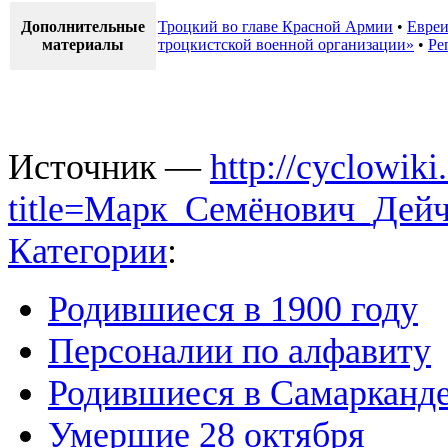
Дополнительные
Троцкий во главе Красной Армии
•
Евреи
материалы
троцкистской военной организации»
•
Ре
Источник —
http://cyclowiki
title=Марк_Семёнович_Дей
Категории
:
Родившиеся в 1900 году
Персоналии по алфавиту
Родившиеся в Самарканд
Умершие 28 октября