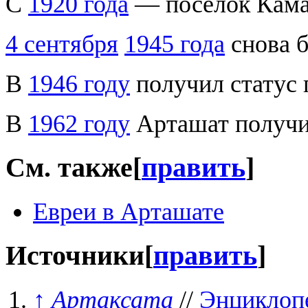
С
1920 года
— посёлок Кам
4 сентября
1945 года
снова 
В
1946 году
получил статус 
В
1962 году
Арташат получил
См. также
[
править
]
Евреи в Арташате
Источники
[
править
]
↑
Артаксата
//
Энциклопе