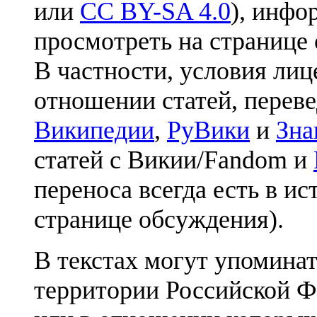
или
CC BY-SA 4.0
), инфо
просмотреть на странице 
В частности, условия лиц
отношении статей, перев
Википедии
,
РуВики
и
Зна
статей с Викии/Fandom и
переноса всегда есть в ис
странице обсуждения).
В текстах могут упоминат
территории Российской Ф