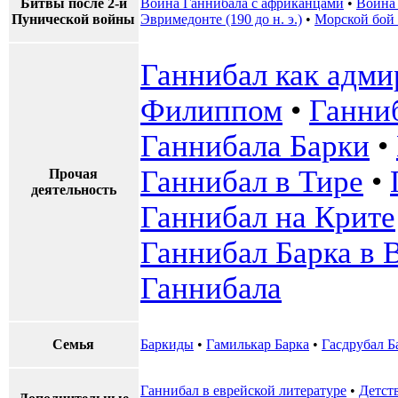
Битвы после 2-й
Война Ганнибала с африканцами
•
Война 
Пунической войны
Эвримедонте (190 до н. э.)
•
Морской бой
Ганнибал как адми
Филиппом
•
Ганни
Ганнибала Барки
•
Ганнибал в Тире
•
Прочая
деятельность
Ганнибал на Крите
Ганнибал Барка в
Ганнибала
Семья
Баркиды
•
Гамилькар Барка
•
Гасдрубал Б
Ганнибал в еврейской литературе
•
Детст