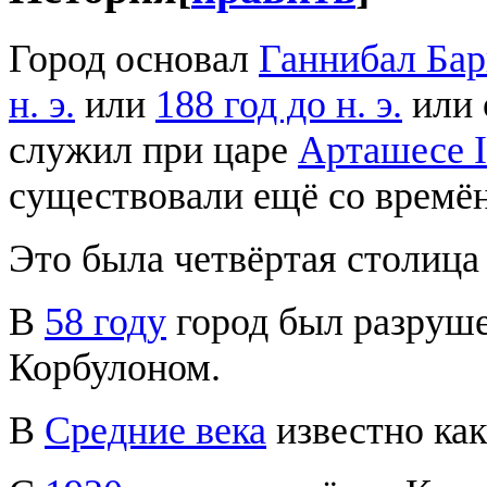
Город основал
Ганнибал Бар
н. э.
или
188 год до н. э.
или 
служил при царе
Арташесе I
существовали ещё со времё
Это была четвёртая столиц
В
58 году
город был разруш
Корбулоном.
В
Средние века
известно как