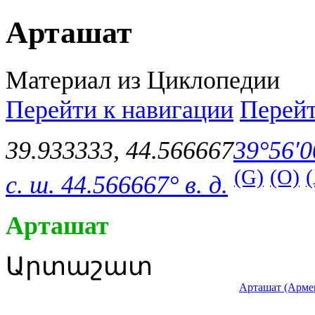
Арташат
Материал из Циклопедии
Перейти к навигации
Перейт
39.933333
,
44.566667
39°56′0
(G)
(O)
с. ш.
44.566667° в. д.
Арташат
Արտաշատ
Арташат (Арме