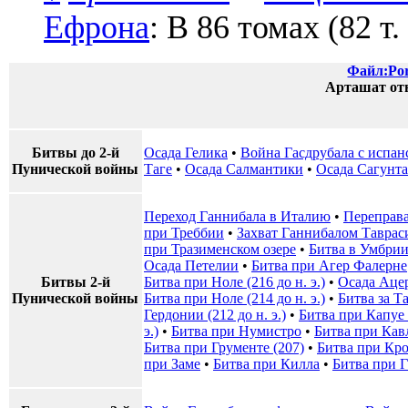
Ефрона
: В 86 томах (82 т.
Файл:Por
Арташат от
Битвы до 2-й
Осада Гелика
•
Война Гасдрубала с испа
Пунической войны
Таге
•
Осада Салмантики
•
Осада Сагунта
Переход Ганнибала в Италию
•
Переправа
при Треббии
•
Захват Ганнибалом Таврас
при Тразименском озере
•
Битва в Умбри
Осада Петелии
•
Битва при Агер Фалерне
Битвы 2-й
Битва при Ноле (216 до н. э.)
•
Осада Аце
Пунической войны
Битва при Ноле (214 до н. э.)
•
Битва за Та
Гердонии (212 до н. э.)
•
Битва при Капуе (
э.)
•
Битва при Нумистро
•
Битва при Ка
Битва при Грументе (207)
•
Битва при Кр
при Заме
•
Битва при Килла
•
Битва при 