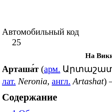
Автомобильный код
25
На Вик
Арташа́т
(
арм.
Արտաշա
лат.
Neronia
,
англ.
Artashat
)
Содержание