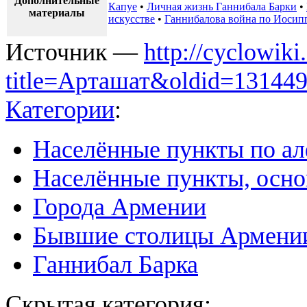
Дополнительные
Капуе
•
Личная жизнь Ганнибала Барки
•
материалы
искусстве
•
Ганнибалова война по Иосип
Источник —
http://cyclowiki
title=Арташат&oldid=13144
Категории
:
Населённые пункты по а
Населённые пункты, основ
Города Армении
Бывшие столицы Армени
Ганнибал Барка
Скрытая категория: