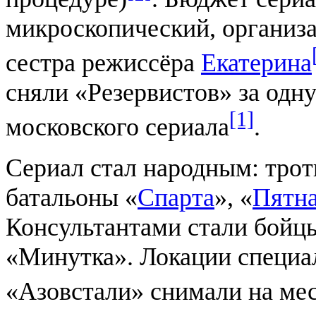
микроскопический, организ
сестра режиссёра
Екатерина
сняли «Резервистов» за одн
[1]
московского сериала
.
Сериал стал народным: трот
батальоны «
Спарта
», «
Пятн
Консультантами стали бойц
«Минутка». Локации специа
«Азовстали» снимали на ме