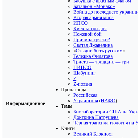
Бабушка с красным флагом
Батальон «Монако»
Война до последнего украинц
Вторая армия мира
ИПСО
Киев за три дня
Ножевой бой
Причина тряски?
Святая Джавелина
«
Стыдно быть русским
»
Тележка Филатова
Триста — тридцать — три
ЦИПСО
Шабунинг
Z
Z-поэзия
Пропаганда
Российская
Украинская
(
НАФО
)
Информационное
Темы
Биолаборатории США на Укр
Доктрина Патрушева
Чёрная трансплантология на 
Книги
Великий Блокпост