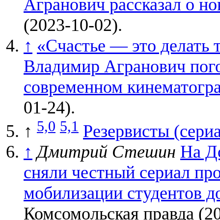
Агранович рассказал о но
(2023-10-02).
↑
«Счастье — это делать 
Владимир Агранович пого
современном кинематогр
01-24).
5,0
5,1
↑
Резервисты (сери
↑
Дмитрий Стешин
На Д
сняли честный сериал про
мобилизации студентов д
Комсомольская правда (20