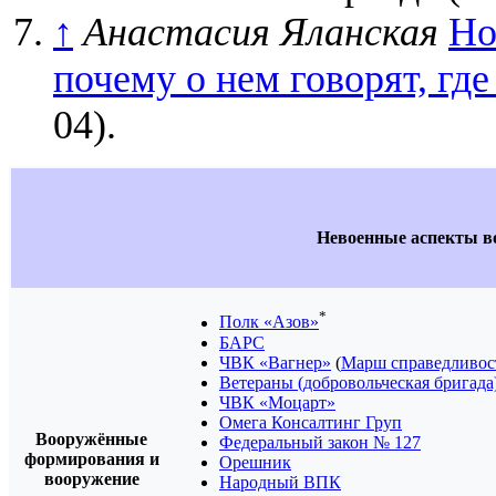
↑
Анастасия Яланская
Но
почему о нем говорят, где
04).
Невоенные аспекты во
*
Полк «Азов»
БАРС
ЧВК «Вагнер»
(
Марш справедливос
Ветераны (добровольческая бригада
ЧВК «Моцарт»
Омега Консалтинг Груп
Вооружённые
Федеральный закон № 127
формирования и
Орешник
вооружение
Народный ВПК