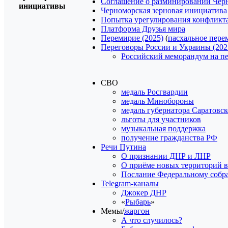
Соглашение о разминировании Чёр
инициативы
Черноморская зерновая инициатива
Попытка урегулирования конфликта
Платформа Друзья мира
Перемирие (2025)
(
пасхальное пере
Переговоры России и Украины (202
Российский меморандум на пе
СВО
медаль Росгвардии
медаль Минобороны
медаль губернатора Саратовск
льготы для участников
музыкальная поддержка
получение гражданства РФ
Речи Путина
О признании ДНР и ЛНР
О приёме новых территорий в
Послание Федеральному собр
Telegram-каналы
Джокер ДНР
«
Рыбарь
»
Мемы/
жаргон
А что случилось?