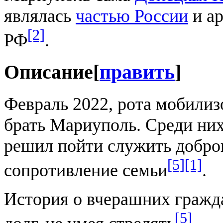
являлась
частью России
и ар
[2]
РФ
.
Описание
[
править
]
Февраль 2022, рота мобилиз
брать Мариуполь. Среди ни
решил пойти служить добров
[5]
[1]
сопротивление семьи
.
История о вчерашних гражд
[5]