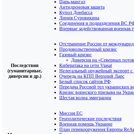
Царь-мангал
Антидроновая защита
Купол Донбасса
Линия Суровикина
Соединения и подразделения ВС Р
Впервые задействованная военная 
Отстранение России от международ
Продовольственный кризис
Газовый кризис
Диверсия на «Северных пото
Последствия
Кибератака на сети Viasat
(гуманитарные,
Нелегальный оружейный экспорт с
диверсии и др.)
Очередь на КПП Верхний Ларс
Белый список сайтов РФ
Передача Россией тел украинских 
Кризис воинского призыва на Укра
Шестая волна эмиграции
Миссия ЕС
Геополитические последствия
Военная помощь Украине
План перевооружения Европы ReAr