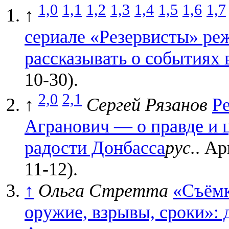
1,0
1,1
1,2
1,3
1,4
1,5
1,6
1,7
↑
сериале «Резервисты» ре
рассказывать о событиях
10-30).
2,0
2,1
↑
Сергей Рязанов
Р
Агранович — о правде и ц
радости Донбасса
рус.
. А
11-12).
↑
Ольга Стретта
«Съёмк
оружие, взрывы, сроки»: