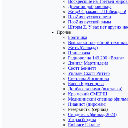
Воскресшие на Третьей миро
Дневник добровольца
Живу! Сражаюсь! Побеждаю!
ПоэZия русского лета
ПоэZия русской зимы
Шторм Z. У вас нет других на
Прочее
Братишка
Выставка трофейной техники
Жить (баллада)
Пливе кача
Радиоволна 149.200 «Волга»
Дэниэл Мартиндейл
Скотт Беннетт
Уильям Скотт Риттер
Светлана Логвинова
Елена Брусенцова
Донбасс за нами (выставка)
Крымский СМЕРШ
Медицинский спецназ (фильм
Пианист (пироман)
Резервисты (сериал)
Свидетель (фильм, 2023)
У края бездны
Embrace Ukraine