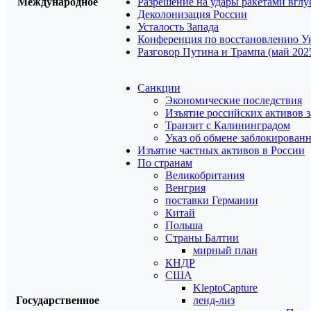
Международное
Разрешение на удары ракетами вглу
Деколонизация России
Усталость Запада
Конференция по восстановлению У
Разговор Путина и Трампа (май 202
Санкции
Экономические последствия
Изъятие российских активов 
Транзит с Калининградом
Указ об обмене заблокирован
Изъятие частных активов в России
По странам
Великобритания
Венгрия
поставки Германии
Китай
Польша
Страны Балтии
мирный план
КНДР
США
KleptoCapture
Государственное
ленд-лиз