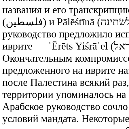
названия и его транскрипцию 
(فلسطين) и Pālēśtīnā (פּלשׂתינה) соответственно. Еврейское
руководство предложило исп
иврите — ʾĒrēts Yiśrāʾel (ארץ ישׂראל, Земля Израиля).
Окончательным компромиссо
предложенного на иврите назв
после Палестина всякий раз
территории упоминалось на
Арабское руководство сочл
условий мандата. Некоторы