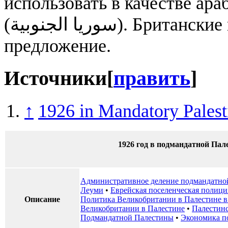
использовать в качестве ар
(سوريا الجنوبية). Британские власти отклонили это
предложение.
Источники
[
править
]
↑
1926 in Mandatory Palest
1926 год в подмандатной Пал
Административное деление подмандатно
Леуми
•
Еврейская поселенческая полици
Описание
Политика Великобритании в Палестине в
Великобритании в Палестине
•
Палестин
Подмандатной Палестины
•
Экономика п