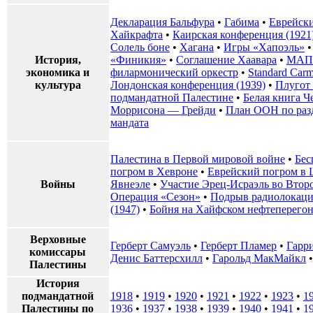
Декларация Бальфура
•
Габима
•
Еврейски
Хайкрафта
•
Каирская конференция (1921
Солель боне
•
Хагана
•
Игры «Хапоэль»
История,
«Финикия»
•
Соглашение Хаавара
•
МАП
экономика и
филармонический оркестр
•
Standard Carm
культура
Лондонская конференция (1939)
•
Плугот
подмандатной Палестине
•
Белая книга Ч
Моррисона — Грейди
•
План ООН по раз
мандата
Палестина в Первой мировой войне
•
Бес
погром в Хевроне
•
Еврейский погром в Ц
Войны
Явнеэле
•
Участие Эрец-Исраэль во Втор
Операция «Сезон»
•
Подрыв радиолокаци
(1947)
•
Бойня на Хайфском нефтеперего
Верховные
Герберт Самуэль
•
Герберт Пламер
•
Гарр
комиссары
Денис Баттерсхилл
•
Гарольд МакМайкл
Палестины
История
подмандатной
1918
•
1919
•
1920
•
1921
•
1922
•
1923
•
1
Палестины по
1936
•
1937
•
1938
•
1939
•
1940
•
1941
•
1