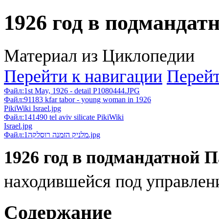
1926 год в подмандат
Материал из Циклопедии
Перейти к навигации
Перейт
Файл:1st May, 1926 - detail P1080444.JPG
Файл:91183 kfar tabor - young woman in 1926
PikiWiki Israel.jpg
Файл:141490 tel aviv silicate PikiWiki
Israel.jpg
Файл:מלניק הזמנה רוסלקה1.jpg
1926 год в подмандатной 
находившейся под управлен
Содержание