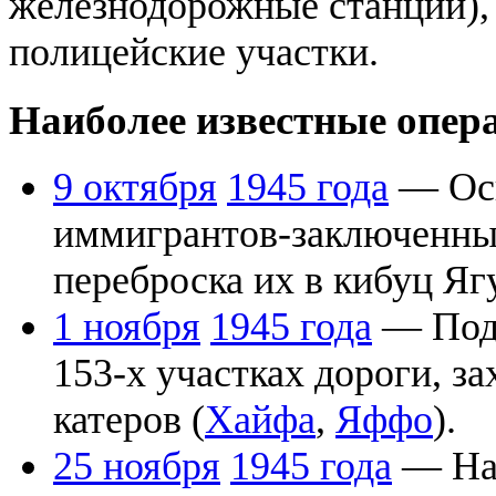
железнодорожные станции),
полицейские участки.
Наиболее известные опе
9 октября
1945 года
— Осв
иммигрантов-заключенны
переброска их в кибуц Яг
1 ноября
1945 года
— По
153-х участках дороги, з
катеров (
Хайфа
,
Яффо
).
25 ноября
1945 года
— Нап