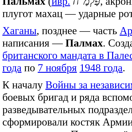
Пальма́х
(
ивр.
פַּלְמַ"ח
, акроним с
плугот махац — ударные ро
Хаганы
, позднее — часть
Ар
написания —
Палмах
. Созд
британского мандата в Пале
года
по
7 ноября
1948 года
.
К началу
Войны за независи
боевых бригад и ряда вспом
разведывательных подразде
сформировали костяк Армии