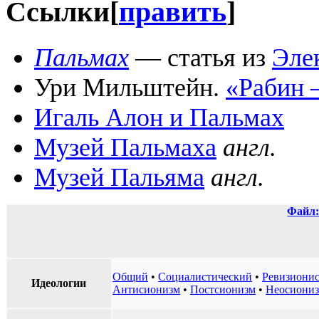
Ссылки
[
править
]
Пальмах
— статья из
Эле
Ури Мильштейн.
«Рабин 
Игаль Алон и Пальмах
Музей Пальмаха
англ.
Музей Пальяма
англ.
Файл:
Общий
•
Социалистический
•
Ревизиони
Идеологии
Антисионизм
•
Постсионизм
•
Неосиони