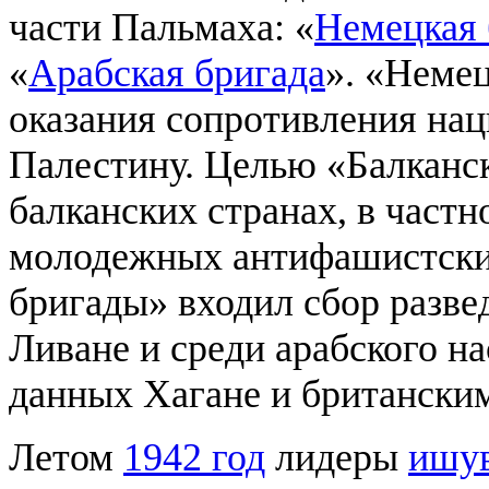
части Пальмаха: «
Немецкая 
«
Арабская бригада
». «Немец
оказания сопротивления нац
Палестину. Целью «Балканск
балканских странах, в част
молодежных антифашистски
бригады» входил сбор разв
Ливане и среди арабского н
данных Хагане и британским
Летом
1942 год
лидеры
ишу