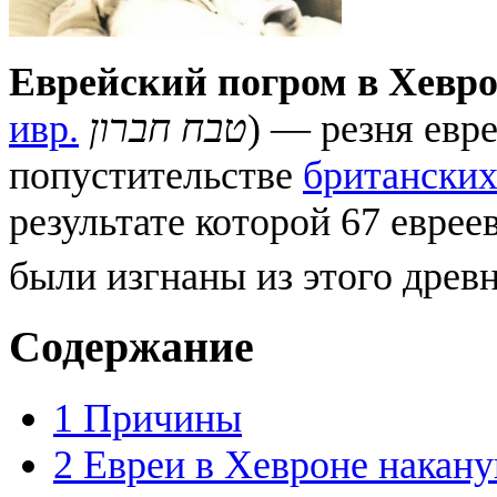
Еврейский погром в Хевр
ивр.
טבח חברון
) — резня евр
попустительстве
британских
результате которой 67 еврее
были изгнаны из этого древн
Содержание
1
Причины
2
Евреи в Хевроне накану