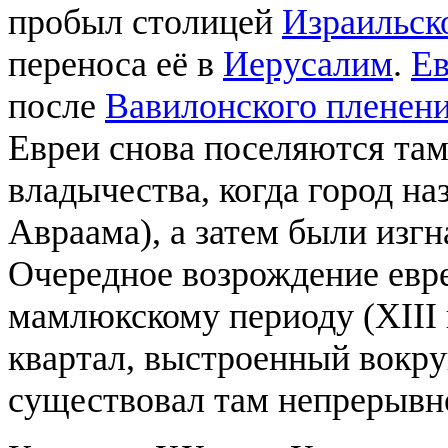
пробыл столицей
Израильск
переноса её в
Иерусалим
.
Ев
после
Вавилонского пленен
Евреи снова поселяются там
владычества, когда город на
Авраама), а затем были изг
Очередное возрождение евр
мамлюкскому периоду (XIII в
квартал, выстроенный вокр
существовал там непрерывн