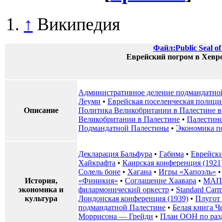
↑
Википедия
Файл:Public Seal of
Еврейский погром в Хевр
Административное деление подмандатно
Леуми
•
Еврейская поселенческая полици
Описание
Политика Великобритании в Палестине в
Великобритании в Палестине
•
Палестин
Подмандатной Палестины
•
Экономика п
Декларация Бальфура
•
Габима
•
Еврейски
Хайкрафта
•
Каирская конференция (1921
Солель боне
•
Хагана
•
Игры «Хапоэль»
История,
«Финикия»
•
Соглашение Хаавара
•
МАП
экономика и
филармонический оркестр
•
Standard Carm
культура
Лондонская конференция (1939)
•
Плугот
подмандатной Палестине
•
Белая книга Ч
Моррисона — Грейди
•
План ООН по раз