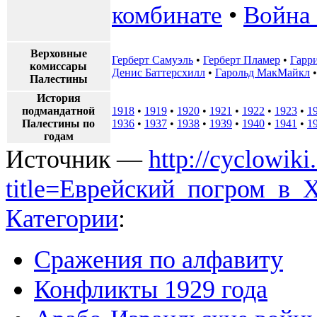
комбинате
•
Война 
Верховные
Герберт Самуэль
•
Герберт Пламер
•
Гарр
комиссары
Денис Баттерсхилл
•
Гарольд МакМайкл
Палестины
История
подмандатной
1918
•
1919
•
1920
•
1921
•
1922
•
1923
•
1
Палестины по
1936
•
1937
•
1938
•
1939
•
1940
•
1941
•
1
годам
Источник —
http://cyclowiki
title=Еврейский_погром_в_
Категории
:
Сражения по алфавиту
Конфликты 1929 года