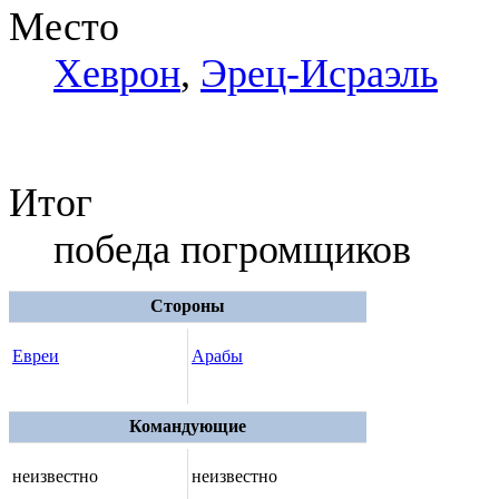
Место
Хеврон
,
Эрец-Исраэль
Итог
победа погромщиков
Стороны
Евреи
Арабы
Командующие
неизвестно
неизвестно