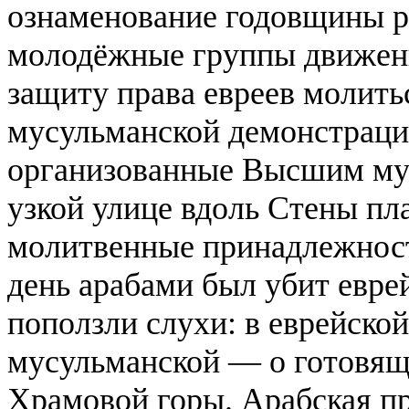
ознаменование годовщины 
молодёжные группы движе
защиту права евреев молить
мусульманской демонстраци
организованные Высшим му
узкой улице вдоль Стены пл
молитвенные принадлежност
день арабами был убит евре
поползли слухи: в еврейско
мусульманской — о готовящ
Храмовой горы. Арабская п