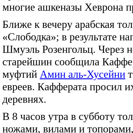
многие ашкеназы Хеврона п
Ближе к вечеру арабская то
«Слободка»; в результате н
Шмуэль Розенгольц. Через н
старейшин сообщила Каффер
муфтий
Амин аль-Хусейни
т
евреев. Кафферата просил и
деревнях.
В 8 часов утра в субботу то
ножами, вилами и топорами