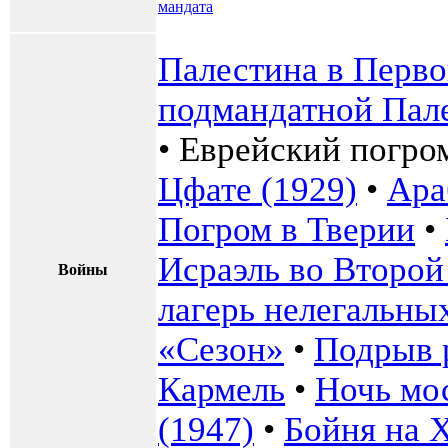
мандата
Палестина в Перв
подмандатной Пале
•
Еврейский погро
Цфате (1929)
•
Ара
Погром в Тверии
•
Исраэль во Второй
Войны
лагерь нелегальны
«Сезон»
•
Подрыв 
Кармель
•
Ночь мо
(1947)
•
Бойня на 