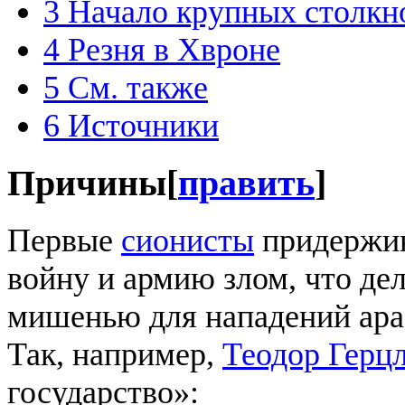
3
Начало крупных столкн
4
Резня в Хвроне
5
См. также
6
Источники
Причины
[
править
]
Первые
сионисты
придержив
войну и армию злом, что де
мишенью для нападений ара
Так, например,
Теодор Герц
государство»: