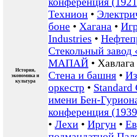
конференция (1921
Технион
•
Электри
боне
•
Хагана
•
Иг
Industries
•
Нефтеп
Стекольный завод
МАПАЙ
•
Хавлага
История,
Стена и башня
•
Из
экономика и
культура
оркестр
•
Standard
имени Бен-Гурион
конференция (1939
•
Лехи
•
Иргун
•
Ев
подмандатной Пал