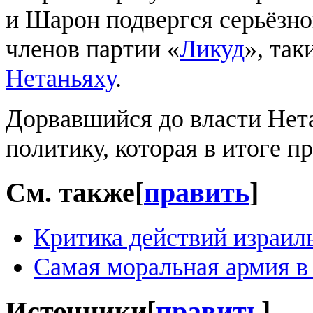
и Шарон подвергся серьёзно
членов партии «
Ликуд
», так
Нетаньяху
.
Дорвавшийся до власти Нет
политику, которая в итоге п
См. также
[
править
]
Критика действий израил
Самая моральная армия в
Источники
[
править
]