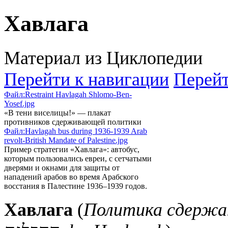
Хавлага
Материал из Циклопедии
Перейти к навигации
Перейт
Файл:Restraint Havlagah Shlomo-Ben-
Yosef.jpg
«В тени виселицы!» — плакат
противников сдерживающей политики
Файл:Havlagah bus during 1936-1939 Arab
revolt-British Mandate of Palestine.jpg
Пример стратегии «Хавлага»: автобус,
которым пользовались евреи, с сетчатыми
дверями и окнами для защиты от
нападений арабов во время Арабского
восстания в Палестине 1936–1939 годов.
Хавлага
(
Политика сдержа