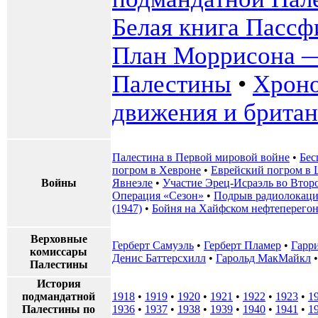
Белая книга Пассф
План Моррисона 
Палестины
•
Хроно
движения и британ
Палестина в Первой мировой войне
•
Бес
погром в Хевроне
•
Еврейский погром в Ц
Войны
Явнеэле
•
Участие Эрец-Исраэль во Втор
Операция «Сезон»
•
Подрыв радиолокаци
(1947)
•
Бойня на Хайфском нефтеперего
Верховные
Герберт Самуэль
•
Герберт Пламер
•
Гарр
комиссары
Денис Баттерсхилл
•
Гарольд МакМайкл
Палестины
История
подмандатной
1918
•
1919
•
1920
•
1921
•
1922
•
1923
•
1
Палестины по
1936
•
1937
•
1938
•
1939
•
1940
•
1941
•
1