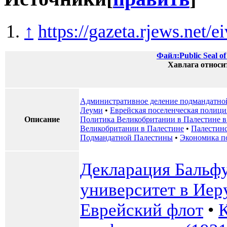
↑
https://gazeta.rjews.net/e
Файл:Public Seal of
Хавлага относи
Административное деление подмандатно
Леуми
•
Еврейская поселенческая полици
Описание
Политика Великобритании в Палестине в
Великобритании в Палестине
•
Палестин
Подмандатной Палестины
•
Экономика п
Декларация Бальф
университет в Иер
Еврейский флот
•