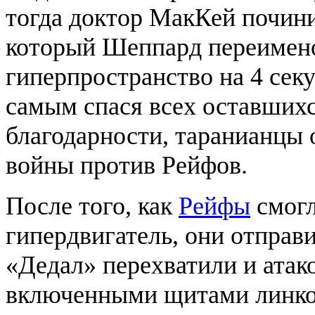
тогда доктор МакКей почин
который Шеппард переимено
гиперпространство на 4 секу
самым спася всех оставшихс
благодарности, таранианцы 
войны против Рейфов.
После того, как
Рейфы
смогл
гипердвигатель, они отправ
«Дедал» перехватили и атак
включенными щитами линкор