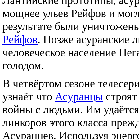
Лантийские прототипы, асу
мощнее ульев Рейфов и могл
результате были уничтожен
Рейфов
. Позже асуранские 
человеческое население Пег
голодом.
В четвёртом сезоне телесер
узнаёт что
Асуранцы
строят
войны с людьми. Им удаётс
линкоров этого класса преж
Асуранцев. Используя энер