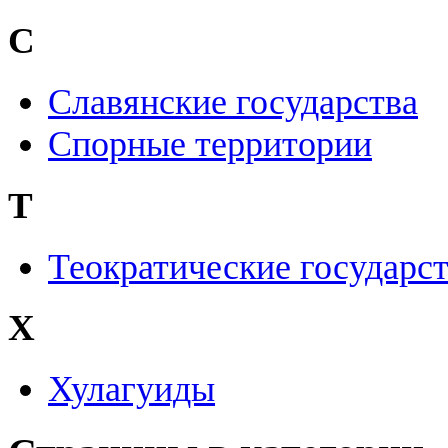
С
Славянские государства
Спорные территории
Т
Теократические государс
Х
Хулагуиды