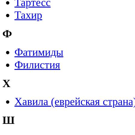
Тартесс
Тахир
Ф
Фатимиды
Филистия
Х
Хавила (еврейская страна
Ш