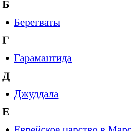
Б
Берегваты
Г
Гарамантида
Д
Джуддала
Е
Еврейское царство в Мар