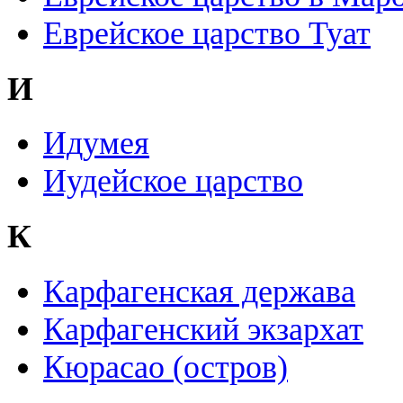
Еврейское царство Туат
И
Идумея
Иудейское царство
К
Карфагенская держава
Карфагенский экзархат
Кюрасао (остров)