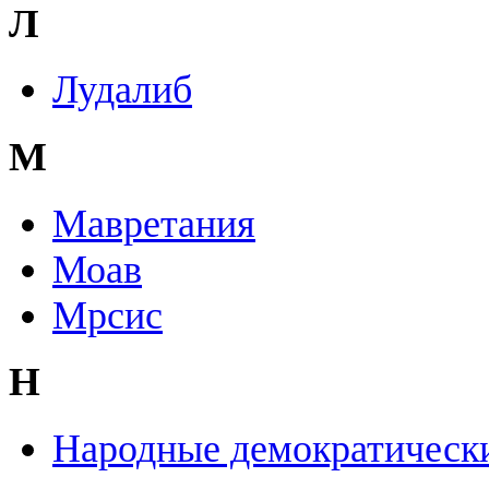
Л
Лудалиб
М
Мавретания
Моав
Мрсис
Н
Народные демократическ