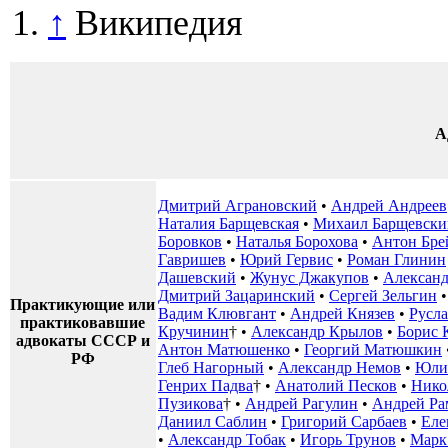
↑
Википедия
А
Дмитрий Аграновский
•
Андрей Андреев
Наталия Барщевская
•
Михаил Барщевски
Боровков
•
Наталья Борохова
•
Антон Бре
Гавришев
•
Юрий Гервис
•
Роман Глинин
Дашевский
•
Жунус Джакупов
•
Алексан
Дмитрий Зацаринский
•
Сергей Зельгин
Практикующие или
Вадим Клювгант
•
Андрей Князев
•
Русла
практиковавшие
Кручинин
† •
Александр Крылов
•
Борис 
адвокаты СССР и
Антон Матюшенко
•
Георгий Матюшкин
РФ
Глеб Нагорный
•
Александр Немов
•
Юли
Генрих Падва
† •
Анатолий Песков
•
Нико
Пузикова
† •
Андрей Рагулин
•
Андрей Ра
Даниил Саблин
•
Григорий Сарбаев
•
Еле
•
Александр Тобак
•
Игорь Трунов
•
Марк