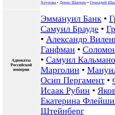
Хрунова
•
Денис Шапиро
•
Геннадий Ша
Эммануил Банк
•
Г
Самуил Брауде
•
Г
•
Александр Вилен
Ганфман
•
Соломон
•
Самуил Кальман
Адвокаты
Российской
Марголин
•
Мануи
империи
Осип Пергамент
•
Исаак Рубин
•
Яко
Екатерина Флейши
Штейнберг