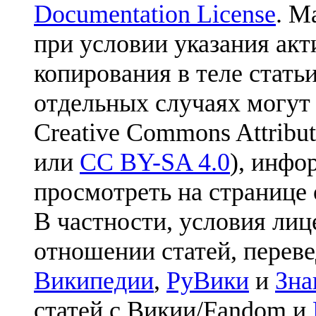
Documentation License
. М
при условии указания акт
копирования в теле статьи
отдельных случаях могут
Creative Commons Attribut
или
CC BY-SA 4.0
), инфо
просмотреть на странице 
В частности, условия лиц
отношении статей, перев
Википедии
,
РуВики
и
Зна
статей с Викии/Fandom и