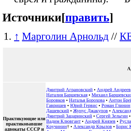
Источники
[
править
]
↑
Марголин Арнольд
//
КЕ
А
Дмитрий Аграновский
•
Андрей Андреев
Наталия Барщевская
•
Михаил Барщевски
Боровков
•
Наталья Борохова
•
Антон Бре
Гавришев
•
Юрий Гервис
•
Роман Глинин
Дашевский
•
Жунус Джакупов
•
Алексан
Дмитрий Зацаринский
•
Сергей Зельгин
Практикующие или
Вадим Клювгант
•
Андрей Князев
•
Русла
практиковавшие
Кручинин
† •
Александр Крылов
•
Борис 
адвокаты СССР и