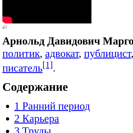
Арнольд Давидович Марг
политик
,
адвокат
,
публицист
[1]
писатель
.
Содержание
1
Ранний период
2
Карьера
3
Труды