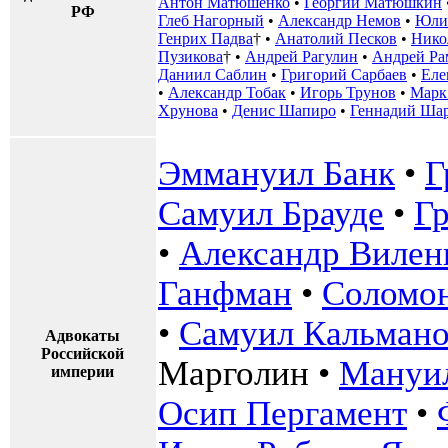
Антон Матюшенко
•
Георгий Матюшкин
РФ
Глеб Нагорный
•
Александр Немов
•
Юли
Генрих Падва
† •
Анатолий Песков
•
Нико
Пузикова
† •
Андрей Рагулин
•
Андрей Ра
Даниил Саблин
•
Григорий Сарбаев
•
Еле
•
Александр Тобак
•
Игорь Трунов
•
Марк
Хрунова
•
Денис Шапиро
•
Геннадий Ша
Эммануил Банк
•
Г
Самуил Брауде
•
Г
•
Александр Вилен
Ганфман
•
Соломон
•
Самуил Кальман
Адвокаты
Российской
Марголин
•
Мануи
империи
Осип Пергамент
•