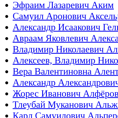
Эфраим Лазаревич Аким
Самуил Аронович Аксель
Александр Исаакович Гел
Авраам Яковлевич Алекс
Владимир Николаевич Ал
Алексеев, Владимир Ник
Вера Валентиновна Ален
Александр Александрови
Жорес Иванович Алфёро
Тлеубай Муканович Альж
Карл Самуилович Альпер