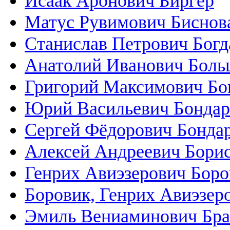
Исаак Аронович Биргер
Матус Рувимович Биснов
Станислав Петрович Богд
Анатолий Иванович Боль
Григорий Максимович Бо
Юрий Васильевич Бондар
Сергей Фёдорович Бонда
Алексей Андреевич Бори
Генрих Авиэзерович Боро
Боровик, Генрих Авиэзер
Эмиль Вениаминович Бра