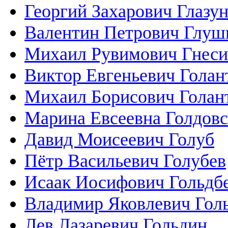
Георгий Захарович Глазу
Валентин Петрович Глуш
Михаил Рувимович Гнес
Виктор Евгеньевич Голан
Михаил Борисович Голан
Марина Евсеевна Голдовс
Давид Моисеевич Голуб
Пётр Васильевич Голубев
Исаак Иосифович Гольдб
Владимир Яковлевич Гол
Лев Лазаревич Гольдин