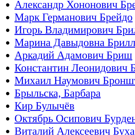
Александр Хононович Бр
Марк Германович Брейдо
Игорь Владимирович Бри
Марина Давыдовна Брилл
Аркадий Адамович Бриш
Константин Леонидович 
Михаил Наумович Бронш
Брыльска, Барбара
Кир Булычёв
Октябрь Осипович Бурде
Виталий Алексеевич Бух