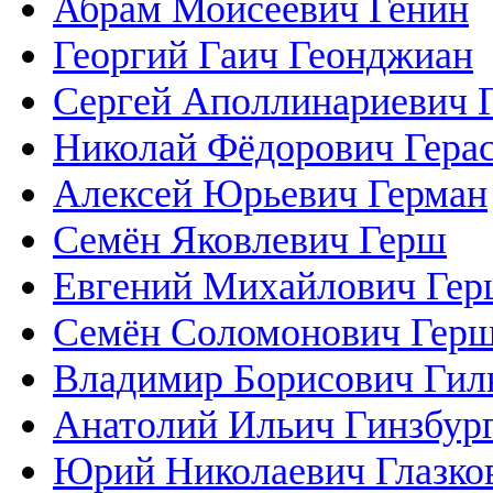
Абрам Моисеевич Генин
Георгий Гаич Геонджиан
Сергей Аполлинариевич 
Николай Фёдорович Гера
Алексей Юрьевич Герман
Семён Яковлевич Герш
Евгений Михайлович Гер
Семён Соломонович Гер
Владимир Борисович Гил
Анатолий Ильич Гинзбур
Юрий Николаевич Глазко