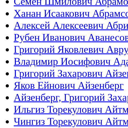
Семён Шмилович Абрамо
Ханан Исаакович Абрамс
Алексей Алексеевич Абр
Рубен Иванович Аванесо
Григорий Яковлевич Авр
Владимир Иосифович Ад
Григорий Захарович Айзе
Яков Ейнович Айзенберг
Айзенберг, Григорий Зах
Ильгиз Торекулович Айтм
Чингиз Торекулович Айт