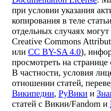
при условии указания акт
копирования в теле статьи
отдельных случаях могут
Creative Commons Attribut
или
CC BY-SA 4.0
), инфо
просмотреть на странице 
В частности, условия лиц
отношении статей, перев
Википедии
,
РуВики
и
Зна
статей с Викии/Fandom и