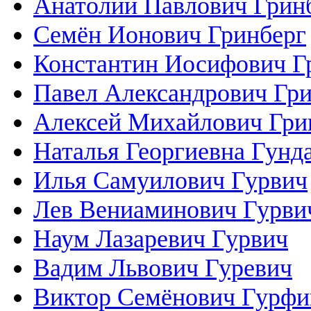
Анатолий Павлович Грин
Семён Ионович Гринберг
Константин Иосифович Г
Павел Александрович Гр
Алексей Михайлович Гри
Наталья Георгиевна Гунд
Илья Самуилович Гурвич
Лев Вениаминович Гурви
Наум Лазаревич Гурвич
Вадим Львович Гуревич
Виктор Семёнович Гурфи