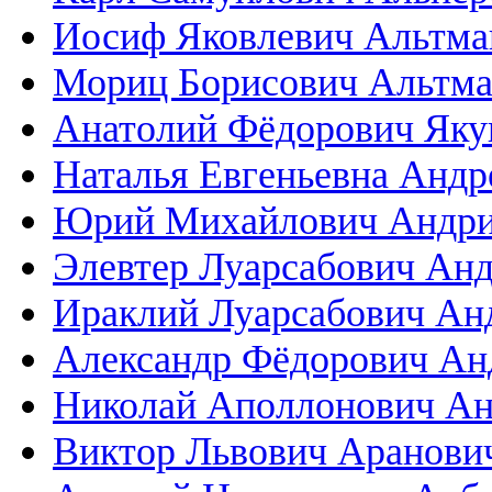
Иосиф Яковлевич Альтма
Мориц Борисович Альтм
Анатолий Фёдорович Яку
Наталья Евгеньевна Андр
Юрий Михайлович Андриа
Элевтер Луарсабович Ан
Ираклий Луарсабович Ан
Александр Фёдорович Ан
Николай Аполлонович А
Виктор Львович Аранови