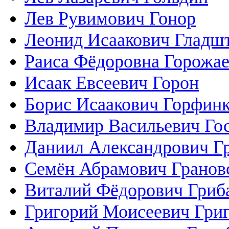
Лев Рувимович Гонор
Леонид Исаакович Гладш
Раиса Фёдоровна Горожае
Исаак Евсеевич Горон
Борис Исаакович Горфинк
Владимир Васильевич Го
Даниил Александрович Г
Семён Абрамович Гранов
Виталий Фёдорович Гриб
Григорий Моисеевич Гри