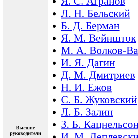
Я. С. Агранов
Л. Н. Бельский
Б. Д. Берман
Я. М. Вейншток
М. А. Волков-В
И. Я. Дагин
Д. М. Дмитриев
Н. И. Ежов
С. Б. Жуковский
Л. Б. Залин
З. Б. Кацнельсо
Высшие
руководители
И. М. Леплевск