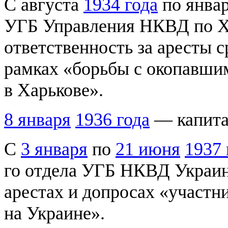
С августа
1934 года
по янва
УГБ Управления НКВД по Ха
ответственность за аресты с
рамках «борьбы с окопавши
в Харькове».
8 января
1936 года
— капита
С
3 января
по
21 июня
1937 
го отдела УГБ НКВД Украин
арестах и допросах «участн
на Украине».