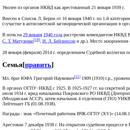
Уволен из органов НКВД как арестованный 21 января 1939 г.
Внесен в Список Л. Берии от 16 января 1940 г. по 1-й категории
(«участие в антисоветской заговорщической организации в о
В ночь на
29 января
1940 года
расстрелян комендантом НКВД В
[19]
С. Т. Матузенко
,
И. Л. Бейлинсон
и др.). Место захоронения
28 января (февраля) 2014 г. определением Судебной коллегии
Семья
[
править
]
[21]
Мл. брат ЮФА Григорий Наумович
1909 (1910) г.р., урожен
В органах ОГПУ−НКВД с 1925. В 1925-1927 гг. на секретной р
июля 1934 г. врид начальника Покровского РО НКВД (Днепропе
(Молдавская АССР), затем начальник 4 отделения (СПО) УНКВ
Лейтенант ГБ (01.08.1938).
Награды : знак «Почетный работник ВЧК-ОГПУ (XV)» (14.08.1
Арестован 7 декабря 1938 г. На открытом судебном процессе