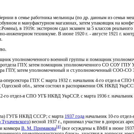
бернии в семье работника мельницы (по др. данным из семьи ме
обувном и мануфактурном магазинах, затем упаковщик на конфетно
.Ромны), в 1919г. экстерном сдал экзамен за 5 классов реальног
но-инженерном техникуме. В июне 1920 г. - августе 1921 г. кон
ы.
во.
мощник уполномоченного военной группы и помощник уполномоч
окротдела ГПУ, затем помощник уполномоченного СО СОУ ГПУ У
ра ГПУ, затем уполномоченный и ст.уполномоченный СОО-СО З
персектора ГПУ. С марта 1932 г. начальник 4-го отдел-я СПО Од
Д Одесской обл., затем состоял в распоряжении ОК НКВД УкрСС
 2-го отдел-я СПО УГБ НКВД УкрССР, с марта 1936 г. начальни
тдела) ГУГБ НКВД СССР; с марта
1937 года
начальник 10-го отдел
о Тухачевского
) весной 1937 г., принимал участие в допросах 
[4]
и комкора
В. М. Примакова
(все осуждены к ВМН в июне 1937
иненного правотроцкистского блока», участвуя в допросах аре