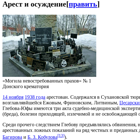
Арест и осуждение
[
править
]
«Могила невостребованных прахов» № 1
Донского крематория
14 ноября
1938 года
арестован. Содержался в Сухановской тюрь
возглавлявйшейся Ежовым, Фриновским, Литвиным,
Цесарск
Глебова-Юфы имеются три акта судебно-медицинской эксперти
(бреда), болезни приходящей, излечимой и не освобождающей о
Среди прочего следствием Глебову предъявлялись обвинения, 
арестованных ложных показаний на ряд честных и преданных д
[13]
Багирова
и
Б. З. Кобулова
).