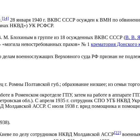
[14]
.
28 января 1940 г. ВКВС СССР осужден к ВМН по обвинению по 
рганах НКВД») УК РСФСР.
. М. Блохиным в группе из 18 осужденных ВКВС СССР (
В. В. 
 - «могила невостребованных прахов» № 1
крематория Донского 
 по делам военнослужащих Верховного суда РФ признан не подл
ец г. Ромны Полтавской губ.; образование низшее; из семьи торго
аботе в Роменском окротделе ГПУ, затем на работе в аппарате 
тровская обл.). С апреля 1935 г. сотрудник СПО УГБ НКВД Укр
Д Молдавской АССР. С июля 1938 г. врид помощника и помощни
938).
[22]
 в Киеве по делу сотрудников НКВД Молдавской АССР
военным