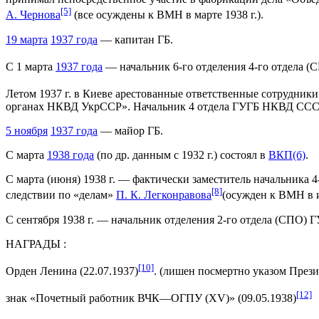
[5]
А. Чернова
(все осуждены к ВМН в марте 1938 г.).
19 марта
1937 года
— капитан ГБ.
С 1 марта
1937 года
— начальник 6-го отделения 4-го отдела 
Летом 1937 г. в Киеве арестованные ответственные сотруд
органах НКВД УкрССР». Начальник 4 отдела ГУГБ НКВД СС
5 ноября
1937 года
— майор ГБ.
С марта
1938 года
(по др. данным с 1932 г.) состоял в
ВКП(б)
.
С марта (июня) 1938 г. — фактически заместитель начальника
[8]
следствии по «делам»
П. К. Легконравова
(осужден к ВМН в и
С сентября 1938 г. — начальник отделения 2-го отдела (СПО)
НАГРАДЫ :
[10]
Орден Ленина (22.07.1937)
. (лишен посмертно указом Прези
[12]
знак «Почетный работник ВЧК—ОГПУ (XV)» (09.05.1938)