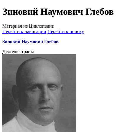
Зиновий Наумович Глебов
Материал из Циклопедии
Перейти к навигации
Перейти к поиску
Зиновий Наумович Глебов
Деятель страны