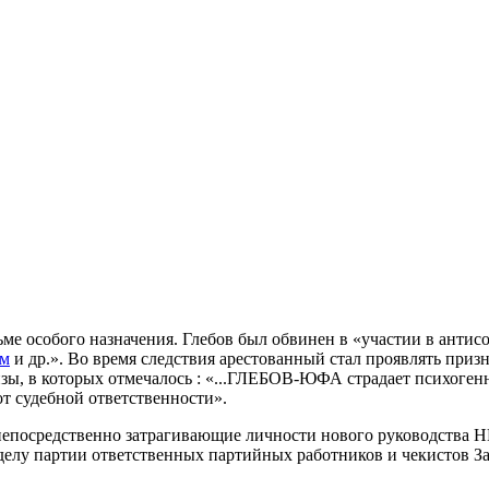
ме особого назначения. Глебов был обвинен в «участии в антис
им
и др.». Во время следствия арестованный стал проявлять приз
зы, в которых отмечалось : «...ГЛЕБОВ-ЮФА страдает психоге
т судебной ответственности».
непосредственно затрагивающие личности нового руководства НК
елу партии ответственных партийных работников и чекистов Зак