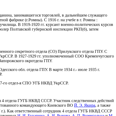
щанина, занимавшегося торговлей, в дальнейшем служащего
й фабрике (г.Ромны). С 1916 г. на учебе в г. Ромны :
о училища. В 1919-1920 гг. курсант военно-политических курсов
тролер Полтавской губернской инспекции РКП(б), затем
енного секретного отдела (СО) Прилукского отдела ГПУ. С
крССР. В 1927-1929 гг. уполномоченный СОО Кременчугского
апорожского окротдела ГПУ.
есского обл. отдела ГПУ. В марте 1934 г.- июле 1935 г.
Р.
к 7-го отдел-я СПО УГБ НКВД УкрССР.
-я 4 отдела ГУГБ НКВД СССР. Участник следственных действий
арестованного командующего Киевского ВО
Й. Э. Якира
, а также
 г.). Как ответственный сотрудник 4 отдела ГУГБ НКВД СССР
стованных
Н. И. Бухарина
,
А. И. Рыкова
,
А. П. Розенгольца
и
М.