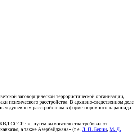
оветской заговорщической террористической организации,
наки психического расстройства. В архивно-следственном деле
нным душевным расстройством в форме тюремного параноида
ВД СССР : «...путем вымогательства требовал от
авказья, а также Азербайджана» (т е.
Л. П. Берии
,
М. Д.