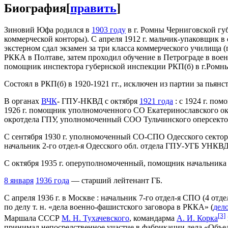
Биография
[
править
]
Зиновий Юфа родился в
1903 году
в г. Ромны Черниговской гу
коммерческой конторы). С апреля 1912 г. мальчик-упаковщик в 
экстерном сдал экзамен за три класса коммерческого училища (г
РККА в Полтаве, затем проходил обучение в Петрограде в воен
помощник инспектора губернской инспекции РКП(б) в г.Ромн
Состоял в РКП(б) в 1920-1921 гг., исключен из партии за пьянст
В органах
ВЧК
- ГПУ-НКВД с октября
1921 года
: с 1924 г. по
1926 г. помощник уполномоченного СО Екатеринославского 
окротдела ГПУ, уполномоченный СОО Тульчинского оперсекто
С сентября 1930 г. уполномоченный СО-СПО Одесского сектора-о
начальник 2-го отдел-я Одесского обл. отдела ГПУ-УГБ УНКВ
С октября 1935 г. оперуполномоченный, помощник начальника
8 января
1936 года
— старший лейтенант ГБ.
С апреля 1936 г. в Москве : начальник 7-го отдел-я СПО (4 о
по делу т. н. «дела военно-фашистского заговора в РККА» (
дел
[3]
Маршала СССР
М. Н. Тухачевского
, командарма
А. И. Корка
принимал непосредственное участие в фабрикации дела «Объед