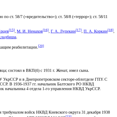
ст. 58/7 («вредительство»); ст. 58/8 («террор»); ст. 58/11
[15]
[16]
[17]
[18]
Ярцев
,
М. И. Ненахов
,
Г. А. Лупекин
,
П. А. Коркин
,
кладбища
.
[20]
ежащим реабилитации.
вца; состоял в ВКП(б) с 1931 г. Женат, имел сына.
ГПУ УкрССР и в Днепропетровском секторе-облотделе ГПУ. С
ССР. В 1936-1937 гг. начальник Балтского РО НКВД
к начальника 4 отдела 1-го управления НКВД УкрССР.
 трибуналом войск НКВД Киевского округа 31 декабря 1938
[23]