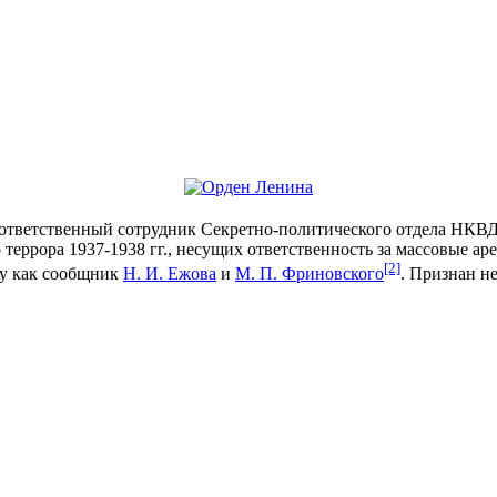
 ответственный сотрудник Секретно-политического отдела НКВ
рора 1937-1938 гг., несущих ответственность за массовые аре
[2]
ду как сообщник
Н. И. Ежова
и
М. П. Фриновского
. Признан н