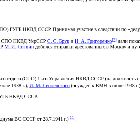
(СПО) ГУГБ НКВД СССР. Принимал участие в следствии по «дел
[7]
ники СПО НКВД УкрССР
С. С. Брук
и
Н. А. Григоренко
дали показ
СР
М. И. Литвин
добился отправки арестованных в Москву и путе
 4-го отдела (СПО) 1 -го Управления НКВД СССР (на должность 
юле 1938 г.),
И. М. Леплевского
(осужден к ВМН в июле 1938 г.
 ГУГБ НКВД СССР.
[11]
диума ВС СССР от 28.7.1941 г.)
.