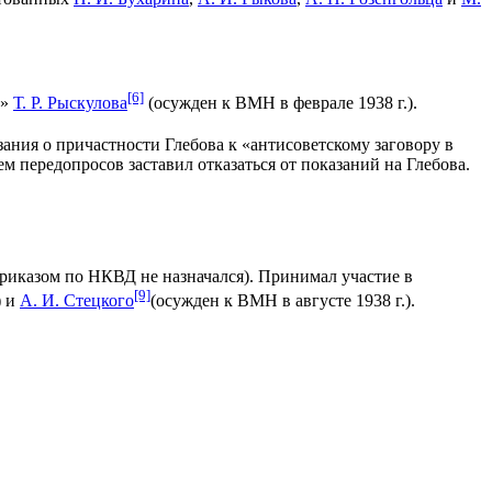
[6]
у»
Т. Р. Рыскулова
(осужден к ВМН в феврале 1938 г.).
ания о причастности Глебова к «антисоветскому заговору в
м передопросов заставил отказаться от показаний на Глебова.
приказом по НКВД не назначался). Принимал участие в
[9]
) и
А. И. Стецкого
(осужден к ВМН в августе 1938 г.).