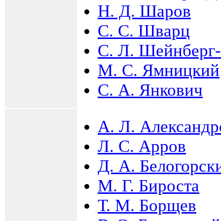
Н. Д. Шаров
С. С. Шварц
С. Л. Шейнберг
М. С. Ямницкий
С. А. Янкович
А. Л. Александр
Л. С. Арров
Д. А. Белогорск
М. Г. Бироста
Т. М. Борщев