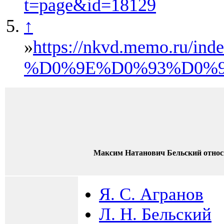
t=page&id=18129
↑
»
https://nkvd.mem
%D0%9E%D0%93%D0%9
Максим Натанович Бельский относ
Я. С. Агранов
Л. Н. Бельский