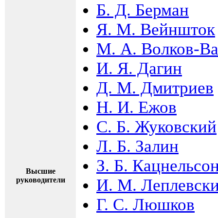
Б. Д. Берман
Я. М. Вейншток
М. А. Волков-В
И. Я. Дагин
Д. М. Дмитриев
Н. И. Ежов
С. Б. Жуковский
Л. Б. Залин
З. Б. Кацнельсо
Высшие
руководители
И. М. Леплевск
Г. С. Люшков