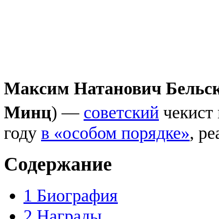
Максим Натанович Бельс
Минц
) —
советский
чекист 
году
в «особом порядке»
, р
Содержание
1
Биография
2
Награды