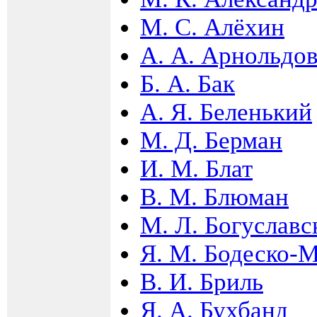
М. С. Алёхин
А. А. Арнольдо
Б. А. Бак
А. Я. Беленький
М. Д. Берман
И. М. Блат
В. М. Блюман
М. Л. Богуславс
Я. М. Бодеско-
В. И. Бриль
Я. А. Бухбанд