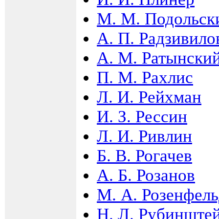
М. М. Подольск
А. П. Радзивило
А. М. Ратынски
П. М. Рахлис
Л. И. Рейхман
И. З. Рессин
Л. И. Ривлин
Б. В. Рогачев
А. Б. Розанов
М. А. Розенфел
Н. Л. Рубинште