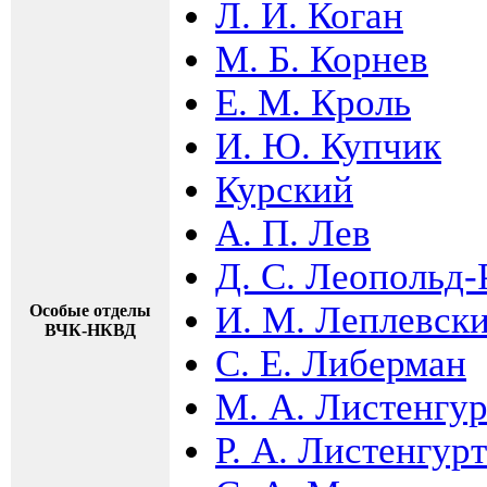
Л. И. Коган
М. Б. Корнев
Е. М. Кроль
И. Ю. Купчик
Курский
А. П. Лев
Д. С. Леопольд
И. М. Леплевск
Особые отделы
ВЧК-НКВД
С. Е. Либерман
М. А. Листенгур
Р. А. Листенгурт