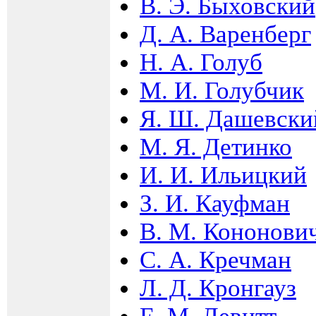
В. Э. Быховский
Д. А. Варенберг
Н. А. Голуб
М. И. Голубчик
Я. Ш. Дашевски
М. Я. Детинко
И. И. Ильицкий
З. И. Кауфман
В. М. Кононови
С. А. Кречман
Л. Д. Кронгауз