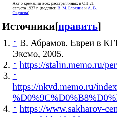
Акт о кремации всех расстрелянных в ОП 21
августа 1937 г. (подписи
В. М. Блохина
и
А. В.
Окунева
)
Источники
[
править
]
↑
В. Абрамов. Евреи в КГ
Эксмо, 2005.
↑
https://stalin.memo.ru/pe
↑
https://nkvd.memo.r
%D0%9C%D0%B8%D0%
↑
https://www.sakharov-cent