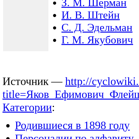
З. М. Шерман
И. В. Штейн
С. Д. Эдельман
Г. М. Якубович
Источник —
http://cyclowiki
title=Яков_Ефимович_Флей
Категории
:
Родившиеся в 1898 году
Персоналии по алфавиту