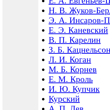
Е. А. Евгеньев
Н. В. Жуков-Бе
Э. А. Инсаров-
Е. Э. Каневский
В. П. Карелин
З. Б. Кацнельсо
Л. И. Коган
М. Б. Корнев
Е. М. Кроль
И. Ю. Купчик
Курский
А. П. Лев