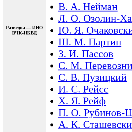
В. А. Нейман
Л. О. Озолин-Х
Ю. Я. Очаковск
Разведка — ИНО
ВЧК-НКВД
Ш. М. Партин
З. И. Пассов
С. М. Перевозн
С. В. Пузицкий
И. С. Рейсс
Х. Я. Рейф
П. О. Рубинов-
А. К. Сташевск