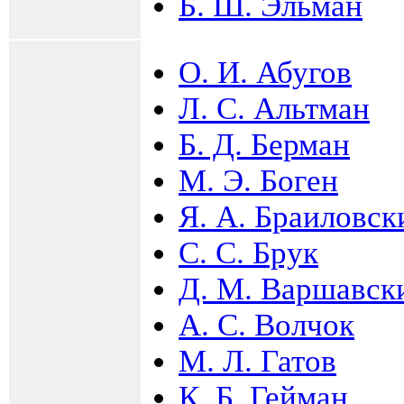
Б. Ш. Эльман
О. И. Абугов
Л. С. Альтман
Б. Д. Берман
М. Э. Боген
Я. А. Браиловск
С. С. Брук
Д. М. Варшавск
А. С. Волчок
М. Л. Гатов
К. Б. Гейман