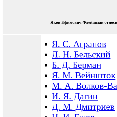
Яков Ефимович Флейшман относи
Я. С. Агранов
Л. Н. Бельский
Б. Д. Берман
Я. М. Вейншток
М. А. Волков-В
И. Я. Дагин
Д. М. Дмитриев