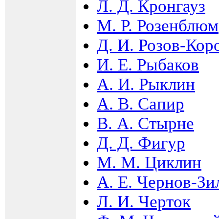
Л. Д. Кронгауз
М. Р. Розенблюм
Д. И. Розов-Ко
И. Е. Рыбаков
А. И. Рыклин
А. В. Сапир
В. А. Стырне
Д. Д. Фигур
М. М. Циклин
А. Е. Чернов-Зи
Л. И. Черток