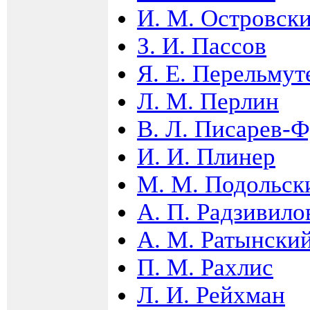
И. М. Островск
З. И. Пассов
Я. Е. Перельмут
Л. М. Перлин
В. Л. Писарев-Ф
И. И. Плинер
М. М. Подольск
А. П. Радзивило
А. М. Ратынски
П. М. Рахлис
Л. И. Рейхман