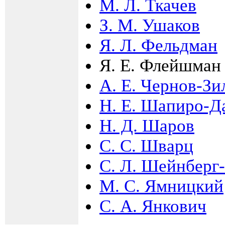
М. Л. Ткачев
З. М. Ушаков
Я. Л. Фельдман
Я. Е. Флейшман
А. Е. Чернов-Зи
Н. Е. Шапиро-Д
Н. Д. Шаров
С. С. Шварц
С. Л. Шейнберг
М. С. Ямницкий
С. А. Янкович