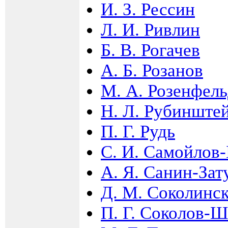
И. З. Рессин
Л. И. Ривлин
Б. В. Рогачев
А. Б. Розанов
М. А. Розенфел
Н. Л. Рубинште
П. Г. Рудь
С. И. Самойлов
А. Я. Санин-Зат
Д. М. Соколинс
П. Г. Соколов-Ш