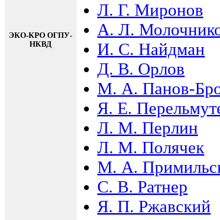
Л. Г. Миронов
А. Л. Молочник
ЭКО-КРО ОГПУ-
НКВД
И. С. Найдман
Д. В. Орлов
М. А. Панов-Бр
Я. Е. Перельмут
Л. М. Перлин
Л. М. Полячек
М. А. Примильс
С. В. Ратнер
Я. П. Ржавский