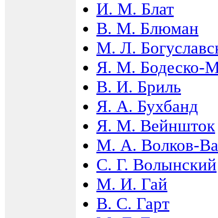
И. М. Блат
В. М. Блюман
М. Л. Богуславс
Я. М. Бодеско-
В. И. Бриль
Я. А. Бухбанд
Я. М. Вейншток
М. А. Волков-В
С. Г. Волынский
М. И. Гай
В. С. Гарт