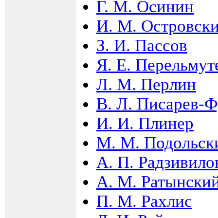
Г. М. Осинин
И. М. Островск
З. И. Пассов
Я. Е. Перельмут
Л. М. Перлин
В. Л. Писарев-Ф
И. И. Плинер
М. М. Подольск
А. П. Радзивило
А. М. Ратынски
П. М. Рахлис