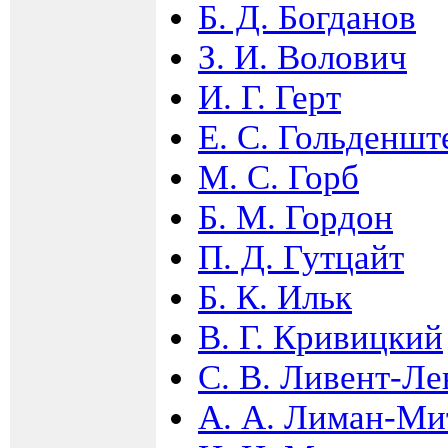
Б. Д. Богданов
З. И. Волович
И. Г. Герт
Е. С. Гольденшт
М. С. Горб
Б. М. Гордон
П. Д. Гутцайт
Б. К. Ильк
В. Г. Кривицкий
С. В. Ливент-Ле
А. А. Лиман-Ми