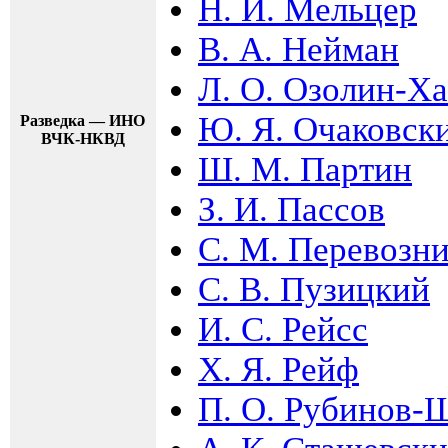
Н. И. Мельцер
В. А. Нейман
Л. О. Озолин-Х
Ю. Я. Очаковск
Разведка — ИНО
ВЧК-НКВД
Ш. М. Партин
З. И. Пассов
С. М. Перевозн
С. В. Пузицкий
И. С. Рейсс
Х. Я. Рейф
П. О. Рубинов-