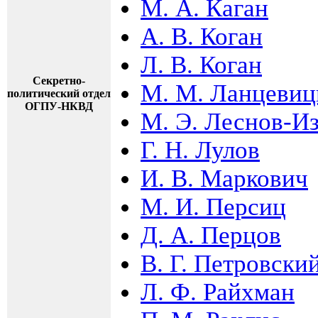
М. А. Каган
А. В. Коган
Л. В. Коган
Секретно-
М. М. Ланцевиц
политический отдел
ОГПУ-НКВД
М. Э. Леснов-И
Г. Н. Лулов
И. В. Маркович
М. И. Персиц
Д. А. Перцов
В. Г. Петровски
Л. Ф. Райхман