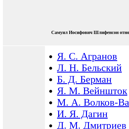
Самуил Иосифович Шлифенсон отно
Я. С. Агранов
Л. Н. Бельский
Б. Д. Берман
Я. М. Вейншток
М. А. Волков-В
И. Я. Дагин
Д. М. Дмитриев