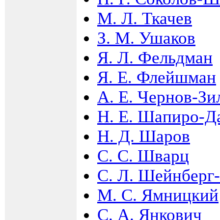
М. Л. Ткачев
З. М. Ушаков
Я. Л. Фельдман
Я. Е. Флейшман
А. Е. Чернов-Зи
Н. Е. Шапиро-Д
Н. Д. Шаров
С. С. Шварц
С. Л. Шейнберг
М. С. Ямницкий
С. А. Янкович