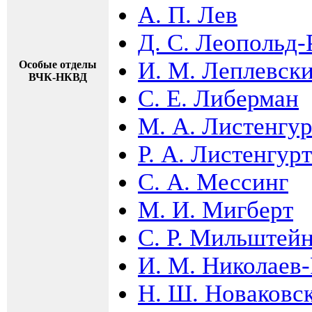
А. П. Лев
Д. С. Леопольд
И. М. Леплевск
Особые отделы
ВЧК-НКВД
С. Е. Либерман
М. А. Листенгур
Р. А. Листенгурт
С. А. Мессинг
М. И. Мигберт
С. Р. Мильштей
И. М. Николаев
Н. Ш. Новаковс