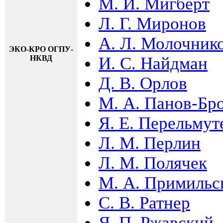
М. И. Мигберт
Л. Г. Миронов
А. Л. Молочник
ЭКО-КРО ОГПУ-
НКВД
И. С. Найдман
Д. В. Орлов
М. А. Панов-Бр
Я. Е. Перельмут
Л. М. Перлин
Л. М. Полячек
М. А. Примильс
С. В. Ратнер
Я. П. Ржавский