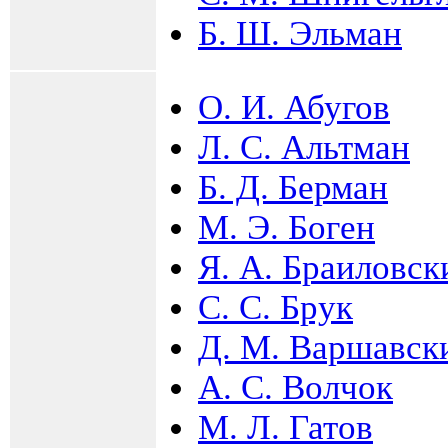
Б. Ш. Эльман
О. И. Абугов
Л. С. Альтман
Б. Д. Берман
М. Э. Боген
Я. А. Браиловск
С. С. Брук
Д. М. Варшавск
А. С. Волчок
М. Л. Гатов