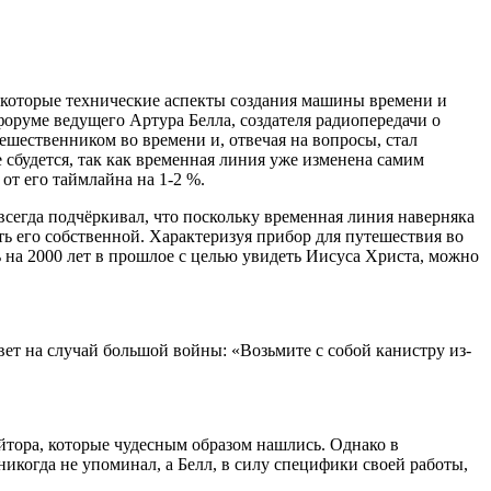
ь некоторые технические аспекты создания машины времени и
форуме ведущего Артура Белла, создателя радиопередачи о
шественником во времени и, отвечая на вопросы, стал
е сбудется, так как временная линия уже изменена самим
от его таймлайна на 1-2 %.
всегда подчёркивал, что поскольку временная линия наверняка
ть его собственной. Характеризуя прибор для путешествия во
сь на 2000 лет в прошлое с целью увидеть Иисуса Христа, можно
овет на случай большой войны: «Возьмите с собой канистру из-
айтора, которые чудесным образом нашлись. Однако в
никогда не упоминал, а Белл, в силу специфики своей работы,