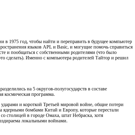
 в 1975 год, чтобы найти и переправить в будущее компьютер
ространения языков APL и Basic, и могущие помочь справиться
асте и пообщаться с собственными родителями (что было
это сделать). Именно с компьютера родителей Тайтор и решил
азделились на 5 округов-полугосударств в составе
я космическая программа.
ударами и короткой Третьей мировой войне, общие потери
ла ядерными бомбами Китай и Европу, которые перестали
со столицей в городе Омаха, штат Небраска, хотя
раздираема локальными войнами.