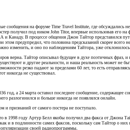
вые сообщения на форуме Time Travel Institute, где обсуждалис
тер получил под ником John Titor, впервые использовав его на 
 и Канаду. В процессе общения Джон Тайтор представился путе
ри этом предупредил, что половина предсказаний скорее всего н
жно изменить, и оно по наблюдениям Тайтора, уже отклонилось 
ров верна. Тайтор описывал будущее в духе поэтичных фраз, и 
существуют и другие реальности, и наша реальность может не бы
зможности резко падают за пределами 60 лет, то есть отправляя
от никогда не существовал.
2036 год, а 24 марта оставил последнее сообщение, содержащее с
чего разлогинился и больше никогда не появлялся онлайн.
ом и признаний от самого постера не поступало.
что в 1998 году Артур Белл якобы получил два факса от Джона Т
как и в подлинности самих факсов, поскольку сам Тайтор о них 
 популяризации своей радиопрограммы.