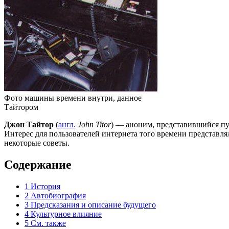
Фото машины времени внутри, данное
Тайтором
Джон Тайтор
(
англ.
John Titor
) — аноним, представившийся пут
Интерес для пользователей интернета того времени представля
некоторые советы.
Содержание
1
История
2
Автобиография
3
Предсказания и описание будущего
4
Культурное влияние
5
См. также