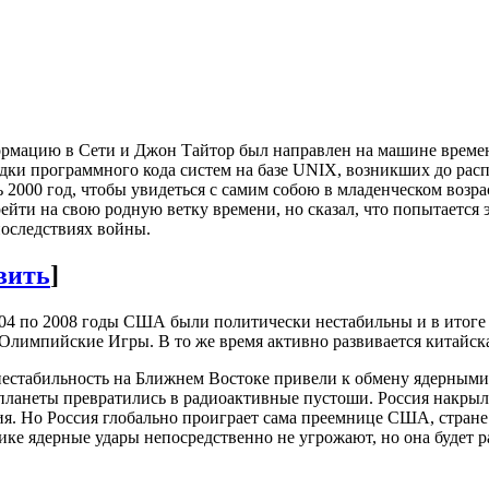
мацию в Сети и Джон Тайтор был направлен на машине времени
дки программного кода систем на базе UNIX, возникших до расп
ь 2000 год, чтобы увидеться с самим собою в младенческом возр
ейти на свою родную ветку времени, но сказал, что попытается 
последствиях войны.
вить
]
04 по 2008 годы США были политически нестабильны и в итоге р
лимпийские Игры. В то же время активно развивается китайска
естабильность на Ближнем Востоке привели к обмену ядерными 
 планеты превратились в радиоактивные пустоши. Россия накры
я. Но Россия глобально проиграет сама преемнице США, стране 
е ядерные удары непосредственно не угрожают, но она будет 