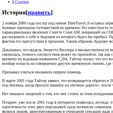
6
Ссылки
История
[
править
]
2 ноября 2000 года постер под ником TimeTravel_0 оставил пер
базовые принципы путешествий во времени. Но известность пос
паранормальных явлениях Coast to Coast AM, вещающей на США
рассказывать о себе и будущем из которого будто бы прибыл. П
фактом его присутствия в прошлом. Таким образом, будущее мо
Доказывал, что модель Эверетта Виллера о множественности ми
сменилась, точного соответствия может не произойти, так как 
времени по кодовым названием C204, Тайтор сказал, что его во
вообще попасть на совершенно другую временную линию, где т
Призывал учиться оказывать первую помощь.
В марте 2001 года Тайтор заявил, что возвращается обратно в 
под бензина, когда бросите машину на обочине дороги», после 
Нет никаких сведений о том, кто мог стоять за этим псевдоним
Позднее, уже после 2001 года в интернете появилась легенда, 
идентичности этих двух персонажей сразу возникли сомнения, 
являлся лицом, заинтересованным в очередной сенсации ради