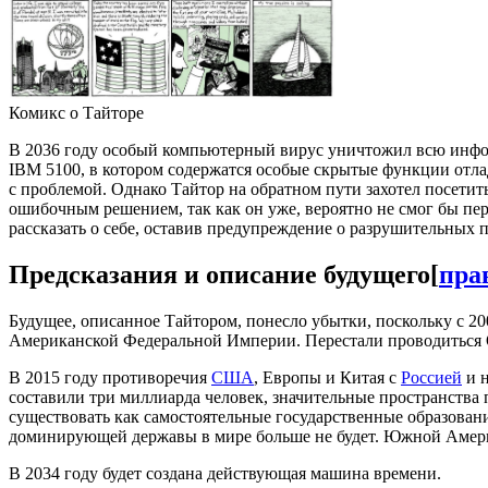
Комикс о Тайторе
В 2036 году особый компьютерный вирус уничтожил всю инфор
IBM 5100, в котором содержатся особые скрытые функции отла
с проблемой. Однако Тайтор на обратном пути захотел посетит
ошибочным решением, так как он уже, вероятно не смог бы пер
рассказать о себе, оставив предупреждение о разрушительных 
Предсказания и описание будущего
[
пра
Будущее, описанное Тайтором, понесло убытки, поскольку с 20
Американской Федеральной Империи. Перестали проводиться О
В 2015 году противоречия
США
, Европы и Китая с
Россией
и н
составили три миллиарда человек, значительные пространства
существовать как самостоятельные государственные образовани
доминирующей державы в мире больше не будет. Южной Америк
В 2034 году будет создана действующая машина времени.