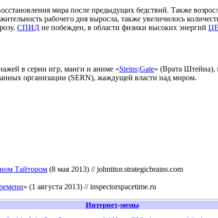
 восстановления мира после предыдущих бедствий. Также возрос
жительность рабочего дня выросла, также увеличилось количество
розу.
СПИД
не побежден, в области физики высоких энергий
Ц
ажей в серии игр, манги и аниме «
Steins;Gate
» (Врата Штейна),
данных организации (SERN), жаждущей власти над миром.
оном Тайтором
(8 мая 2013) // johntitor.strategicbrains.com
ремени
» (1 августа 2013) // inspectorspacetime.ru
Интернет
-
мемы