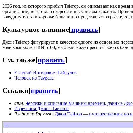
2036 год, из которого прибыл Тайтор, он описывает как время
организаций, вера стало скорее личным делом каждого. Продол
говядину так как коровье бешенство представляет серьёзную уг
Культурное влияние
[
править
]
Джон Тайтор фигурирует в качестве одного из основных персон
коде компьютер IBN 5100, который может расшифровать базы 
См. также
[
править
]
Евгений Иосифович Гайдучок
Человек из Тауреда
Ссылки
[
править
]
англ.
Чертежи и описание Машины времени, данные Дж
Изречения Джона Тайтора
Владимир Горячев
«
Джон Тайтор — путешественник во в
→