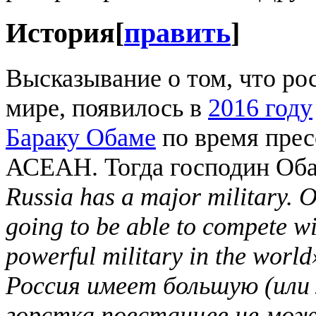
История
[
править
]
Высказывание о том, что ро
мире, появилось в
2016 году
Бараку Обаме
по время пре
АСЕАН. Тогда господин Об
Russia has a major military. O
going to be able to compete w
powerful military in the world
Россия имеет большую (или
горстка повстанцев не мож