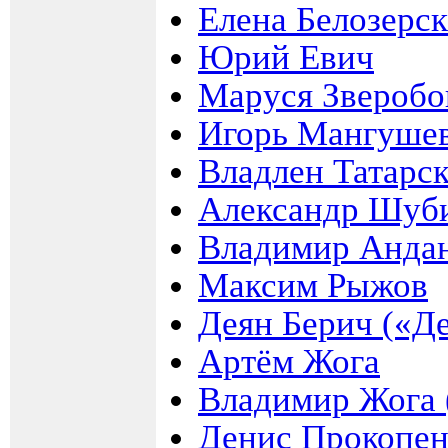
Елена Белозерск
Юрий Евич
Маруся Зверобо
Игорь Мангушев
Владлен Татарс
Александр Шуби
Владимир Андан
Максим Рыжов
Деян Берич («Д
Артём Жога
Владимир Жога 
Денис Прокопен