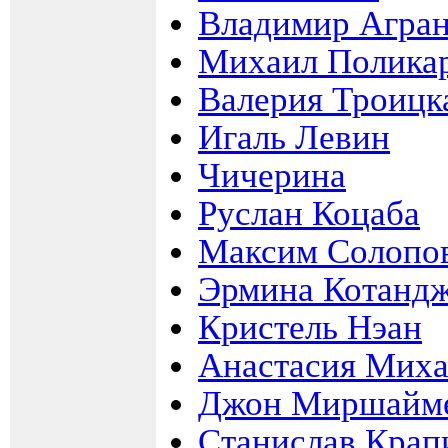
Владимир Агра
Михаил Полика
Валерия Троицк
Игаль Левин
Чичерина
Руслан Коцаба
Максим Солопо
Эрмина Котанд
Кристель Нэан
Анастасия Миха
Джон Миршайм
Станислав Крап