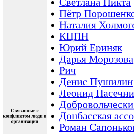
Светлана Пикта
Пётр Порошенк
Наталия Холмог
КЦПН
Юрий Ериняк
Дарья Морозова
Рич
Денис Пушилин
Леонид Пасечн
Добровольчески
Связанные с
Донбасская асс
конфликтом люди и
организации
Роман Сапонько