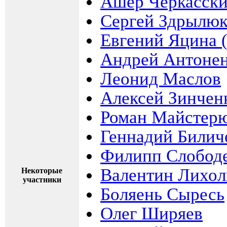
Ашер Черкасск
Сергей Здрылюк
Евгений Яцина 
Андрей Антоне
Леонид Маслов
Алексей Зинчен
Роман Майстер
Геннадий Билич
Филипп Слобод
Валентин Лихол
Некоторые
участники
Боляень Сыресь
Олег Ширяев