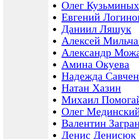
Олег Кузьмины
Евгений Логино
Даниил Ляшук
Алексей Мильча
Александр Мож
Амина Окуева
Надежда Савчен
Натан Хазин
Михаил Помога
Олег Медински
Валентин Загра
Денис Денисюк