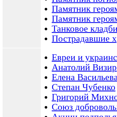
Памятник героя
Памятник героя
Танковое кладб
Пострадавшие 
Евреи и украин
Анатолий Визир
Елена Васильев
Степан Чубенко
Григорий Михно
Союз доброволь
Акции подполья