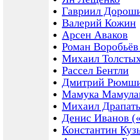
Гавриил Дороши
Валерий Кожин
Арсен Аваков
Роман Воробьёв
Михаил Толстых
Рассел Бентли
Дмитрий Рюмш
Мамука Мамула
Михаил Драпат
Денис Иванов (
Константин Куз