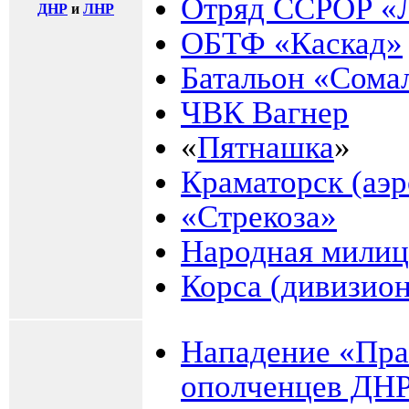
Отряд ССРОР «
ДНР
и
ЛНР
ОБТФ «Каскад»
Батальон «Сома
ЧВК Вагнер
«
Пятнашка
»
Краматорск (аэр
«Стрекоза»
Народная мили
Корса (дивизион
Нападение «Прав
ополченцев ДНР 