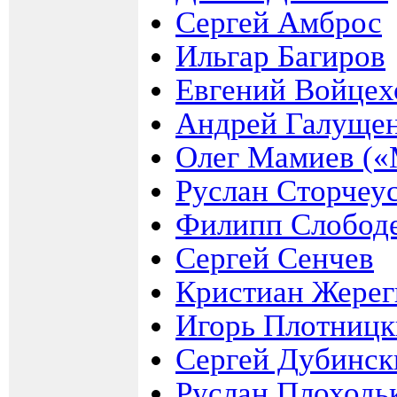
Сергей Амброс
Ильгар Багиров
Евгений Войцех
Андрей Галуще
Олег Мамиев («
Руслан Сторчеу
Филипп Слобод
Сергей Сенчев
Кристиан Жерег
Игорь Плотниц
Сергей Дубинск
Руслан Плоходь