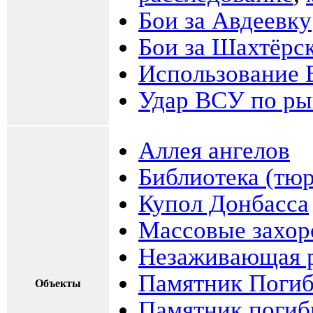
Бои за Авдеевку
Бои за Шахтёрс
Использование 
Удар ВСУ по ры
Аллея ангелов
Библиотека (тю
Купол Донбасса
Массовые захор
Незаживающая р
Памятник Поги
Объекты
Памятник погиб