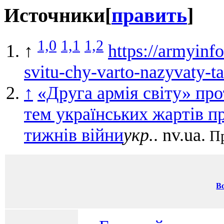
Источники
[
править
]
1,0
1,1
1,2
↑
https://armyin
svitu-chy-varto-nazyvaty-ta
↑
«Друга армія світу» пр
тем українських жартів пр
тижнів війни
укр.
. nv.ua.
Пр
В