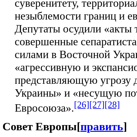
суверенитету, территориа
незыблемости границ и е
Депутаты осудили «акты 
совершенные сепаратист
силами в Восточной Украи
«агрессивную и экспанси
представляющую угрозу д
Украины» и «несущую пот
[26]
[27]
[28]
Евросоюза».
Совет Европы
[
править
]