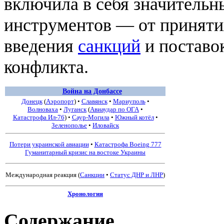
включила в себя значительн
инструментов — от принят
введения
санкций
и поставо
конфликта.
Война на Донбассе
Донецк
(
Аэропорт
) •
Славянск
•
Мариуполь
•
Волноваха
•
Луганск
(
Авиаудар по ОГА
•
Катастрофа Ил-76
) •
Саур-Могила
•
Южный котёл
•
Зеленополье
•
Иловайск
Потери украинской авиации
•
Катастрофа Boeing 777
Гуманитарный кризис на востоке Украины
Международная реакция
(
Санкции
•
Статус ДНР и ЛНР
)
Хронология
Содержание