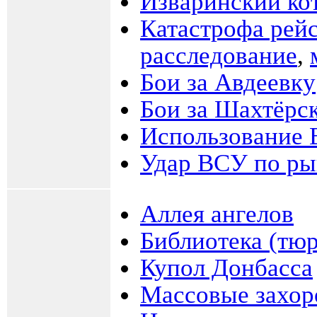
Изваринский кот
Катастрофа рей
расследование
,
Бои за Авдеевку
Бои за Шахтёрс
Использование 
Удар ВСУ по ры
Аллея ангелов
Библиотека (тю
Купол Донбасса
Массовые захор