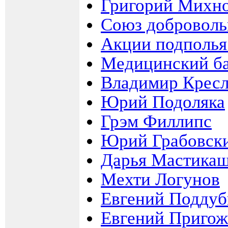
Григорий Михно
Союз доброволь
Акции подполья
Медицинский ба
Владимир Крес
Юрий Подоляка
Грэм Филлипс
Юрий Грабовск
Дарья Мастика
Мехти Логунов
Евгений Подду
Евгений Приго