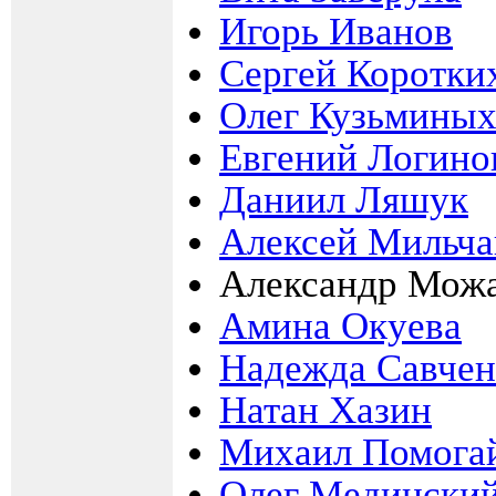
Игорь Иванов
Сергей Коротки
Олег Кузьмины
Евгений Логино
Даниил Ляшук
Алексей Мильча
Александр Мож
Амина Окуева
Надежда Савчен
Натан Хазин
Михаил Помога
Олег Медински