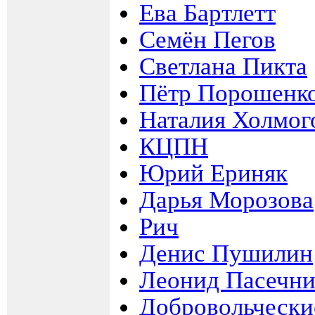
Ева Бартлетт
Семён Пегов
Светлана Пикта
Пётр Порошенк
Наталия Холмог
КЦПН
Юрий Ериняк
Дарья Морозова
Рич
Денис Пушилин
Леонид Пасечн
Добровольчески