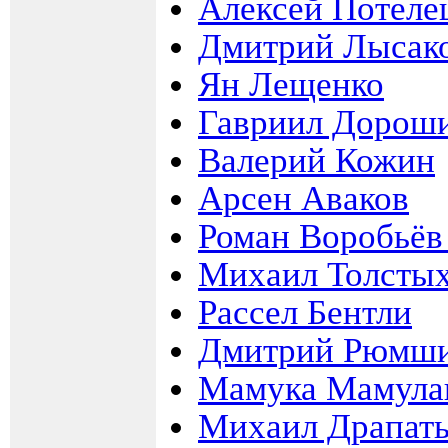
Алексей Потеле
Дмитрий Лысако
Ян Лещенко
Гавриил Дороши
Валерий Кожин
Арсен Аваков
Роман Воробьёв
Михаил Толстых
Рассел Бентли
Дмитрий Рюмш
Мамука Мамула
Михаил Драпат