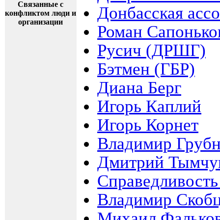
Связанные с
Донбасская асс
конфликтом люди и
организации
Роман Сапонько
Русич (ДРШГ)
Бэтмен (ГБР)
Диана Берг
Игорь Каплий
Игорь Корнет
Владимир Груб
Дмитрий Тымчу
Справедливость
Владимир Скоб
Михаил Фалько