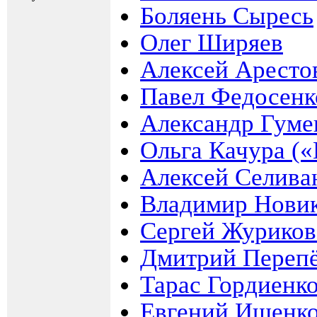
Боляень Сыресь
Олег Ширяев
Алексей Аресто
Павел Федосенк
Александр Гум
Ольга Качура («
Алексей Селива
Владимир Новик
Сергей Журиков
Дмитрий Переп
Тарас Гордиенк
Евгений Ищенк