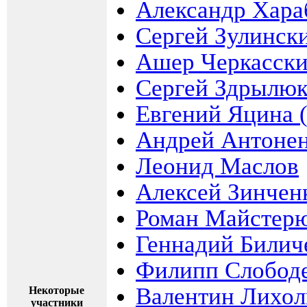
Александр Хар
Сергей Зулинск
Ашер Черкасск
Сергей Здрылюк
Евгений Яцина 
Андрей Антоне
Леонид Маслов
Алексей Зинчен
Роман Майстер
Геннадий Билич
Филипп Слобод
Валентин Лихол
Некоторые
участники