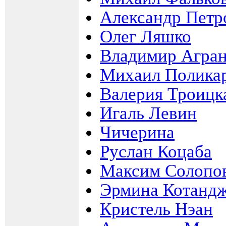
Александр Петр
Олег Ляшко
Владимир Агра
Михаил Полика
Валерия Троицк
Игаль Левин
Чичерина
Руслан Коцаба
Максим Солопо
Эрмина Котанд
Кристель Нэан