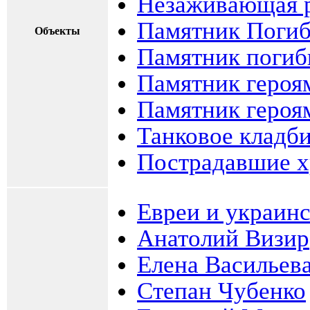
Незаживающая р
Памятник Поги
Объекты
Памятник погиб
Памятник героя
Памятник героя
Танковое кладб
Пострадавшие 
Евреи и украин
Анатолий Визир
Елена Васильев
Степан Чубенко