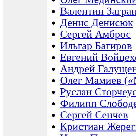
Валентин Загра
Денис Денисюк
Сергей Амброс
Ильгар Багиров
Евгений Войцех
Андрей Галуще
Олег Мамиев («
Руслан Сторчеу
Филипп Слобод
Сергей Сенчев
Кристиан Жерег