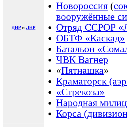
Новороссия
(
со
вооружённые с
Отряд ССРОР «
ДНР
и
ЛНР
ОБТФ «Каскад»
Батальон «Сома
ЧВК Вагнер
«
Пятнашка
»
Краматорск (аэр
«Стрекоза»
Народная мили
Корса (дивизион