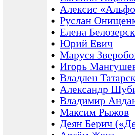
Алексис «Альфо
Руслан Онищен
Елена Белозерск
Юрий Евич
Маруся Зверобо
Игорь Мангушев
Владлен Татарс
Александр Шуби
Владимир Андан
Максим Рыжов
Деян Берич («Д