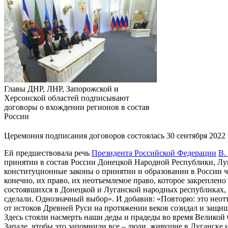
Главы ДНР, ЛНР, Запорожской и
Херсонской областей подписывают
договоры о вхождении регионов в состав
России
Церемония подписания договоров состоялась 30 сентября 2022
Ей предшествовала речь
Президента Российской Федерации
В.
принятии в состав России Донецкой Народной Республики, Лу
конституционные законы о принятии и образовании в России ч
конечно, их право, их неотъемлемое право, которое закреплено
состоявшихся в Донецкой и Луганской народных республиках, 
сделали. Однозначный выбор». И добавив: «Повторю: это неотъ
от истоков Древней Руси на протяжении веков созидал и защищ
Здесь стояли насмерть наши деды и прадеды во время Великой 
Западе, чтобы это запомнили все – люди, живущие в Луганске