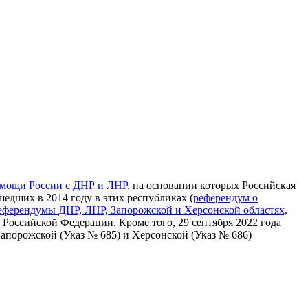
помощи России с ДНР и ЛНР
, на основании которых Российская
едших в 2014 году в этих республиках (
референдум о
еферендумы ДНР, ЛНР, Запорожской и Херсонской областях,
 Российской Федерации. Кроме того, 29 сентября 2022 года
апорожской (Указ № 685) и Херсонской (Указ № 686)