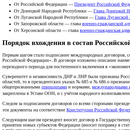
От Российской Федерации —
Президент Российской Фед
От Донецкой Народной Республики —
Глава Донецкой 
От Луганской Народной Республики —
Глава Луганской
От Запорожской области — глава
военно-гражданской ад
От Херсонской области — глава
военно-гражданская адм
Порядок вхождения в состав Российско
Первым шагом стало подписание международных договоров, с
Российской Федерации». В договоре изложено описание наимен
переходного периода для постепенного включения в «экономи
Суверенитет и независимость ДНР и ЛНР были признаны Рос
областей, то в президентских указах № 685 и № 686 о признани
общепризнанными
принципами
и нормами,
международными н
закреплены в Уставе ООН, и с учётом народного волеизъявлен
Следом за подписанием договоров со всеми сторонами президен
эти документы на соответствие
Конституции Российской Феде
Следующим шагом президент вносит договор в Государственн
принятии новых субъектов Федерации (вносит поправку в ста