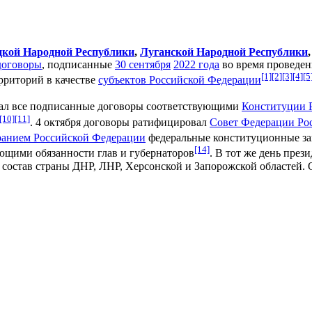
цкой Народной Республики
,
Луганской Народной Республики
договоры
, подписанные
30 сентября
2022 года
во время проведе
[1]
[2]
[3]
[4]
[5
рриторий в качестве
субъектов Российской Федерации
ал все подписанные договоры соответствующими
Конституции 
[10]
[11]
. 4 октября договоры ратифицировал
Совет Федерации Ро
анием Российской Федерации
федеральные конституционные за
[14]
ющими обязанности глав и губернаторов
. В тот же день пре
 состав страны ДНР, ЛНР, Херсонской и Запорожской областей. 