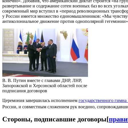
конечно». Добавив, что американский диктат строится «на груб
развертывание и содержание сотен военных баз во всех уголка
современный мир вступил в «период революционных трансформ
у России имеется множество единомышленников: «Мы чувствуем
антиколониальное движение против однополярной гегемонии».
В. В. Путин вместе с главами ДНР, ЛНР,
Запорожской и Херсонской областей после
подписания договоров
Церемония завершилась исполнением
государственного гимна
России, и совместным сложением рук воедино, сопровождавш
Стороны, подписавшие договоры
[
прави