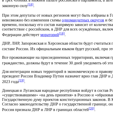
в трёх чтениях в нижней палате российского парламента, а за
[18]
законную силу
.
При этом депутаты от новых регионов могут быть избраны в Г
невозможно без изменения схемы
одномандатных округов
и бе
времени, поскольку его состав напрямую зависит от количеств
соответствие с российским, в ДНР для всех осуждённых, вклю
[18]
Федерации действует
мораторий
.
ДНР, ЛНР, Запорожская и Херсонская области будут считаться п
составе России. Их официальным языком будет русский, при эт
Все проживающие на присоединенных территориях, включая гра
гражданство, должны будут в течение 30 дней уведомить об эт
Для интеграции новых территорий в экономическую и правовую
президент России Владимир Путин назначит врио глав ДНР и Д
[19]
2023 года
.
Донецкая и Луганская народные республики войдут в состав Р
«существовавшими» «на день принятия» в Россию и «образова
Государственную думу проектов конституционных законов. В К
Согласно законодательству ДНР о государственной границе, о
[20]
Россия признала ДНР и ЛНР в границах областей
.