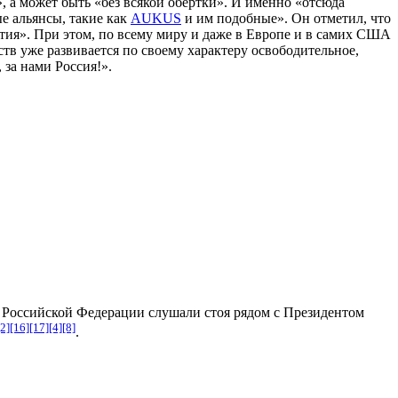
», а может быть «без всякой обертки». И именно «отсюда
е альянсы, такие как
AUKUS
и им подобные». Он отметил, что
ия». При этом, по всему миру и даже в Европе и в самих США
в уже развивается по своему характеру освободительное,
за нами Россия!».
в Российской Федерации слушали стоя рядом с Президентом
[2]
[16]
[17]
[4]
[8]
.