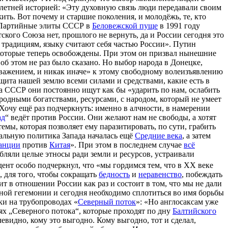
летней историей: «Эту духовную связь люди передавали своим
ить. Вот почему и старшие поколения, и молодёжь, те, кто
: «Партийные элиты СССР в
Беловежской пуще
в 1991 году
кого Союза нет, прошлого не вернуть, да и России сегодня это
, традициям, языку считают себя частью России». Путин
, которые теперь освобождены. При этом он призвал нынешние
об этом не раз было сказано. Но выбор народа в Донецке,
 уважением, и никак иначе» к этому свободному волеизъявлению
щита нашей землю всеми силами и средствами, какие есть в
ла СССР они постоянно ищут как бы «ударить по нам, ослабить
риродными богатствами, ресурсами, с народом, который не умеет
Хочу ещё раз подчеркнуть: именно в алчности, в намерении
ад
“ ведёт против России. Они желают нам не свободы, а хотят
емы, которая позволяет ему паразитировать, по сути, грабить
иальную политика Запада началась ещё
Средние века
, а затем
анции
против
Китая
». При этом в последнем случае
всё
бляли целые этносы ради земли и ресурсов, устраивали
дент особо подчеркнул, что «мы гордимся тем, что в XX веке
, для того, чтобы сокращать
бедность
и
неравенство
, побеждать
т в отношении России как раз и состоит в том, что мы не дали
дной гегемонии и сегодня необходимо сплотиться во имя борьбы
ки на трубопроводах «
Северный поток
»: «Но англосаксам уже
ях „Северного потока“, которые проходят по дну
Балтийского
видно, кому это выгодно. Кому выгодно, тот и сделал,