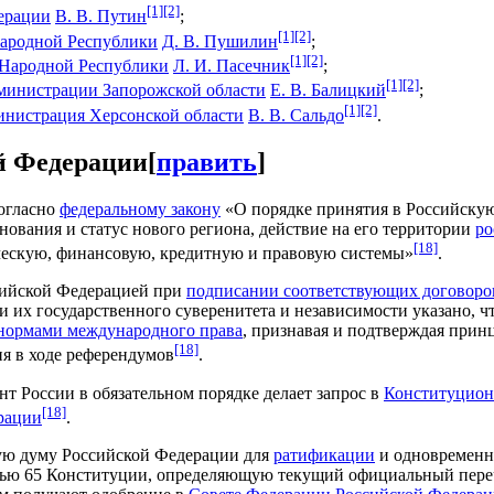
[1]
[2]
ерации
В. В. Путин
;
[1]
[2]
Народной Республики
Д. В. Пушилин
;
[1]
[2]
 Народной Республики
Л. И. Пасечник
;
[1]
[2]
министрации Запорожской области
Е. В. Балицкий
;
[1]
[2]
инистрация Херсонской области
В. В. Сальдо
.
й Федерации
[
править
]
огласно
федеральному закону
«О порядке принятия в Российскую
ования и статус нового региона, действие на его территории
ро
[18]
ческую, финансовую, кредитную и правовую системы»
.
сийской Федерацией при
подписании соответствующих договоров
и их государственного суверенитета и независимости указано, ч
ормами международного права
, признавая и подтверждая при
[18]
ия в ходе референдумов
.
т России в обязательном порядке делает запрос в
Конституцион
[18]
рации
.
ую думу Российской Федерации для
ратификации
и одновременн
тью 65 Конституции, определяющую текущий официальный переч