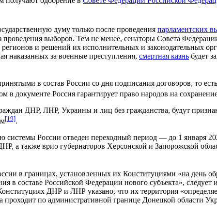
тем получают одобрение в
Совете Федерации Российской Федера
осударственную думу только после проведения
парламентских вы
з проведения выборов. Тем не менее, сенаторы Совета Федераци
а регионов и решений их исполнительных и законодательных орг
чая наказанных за военные преступления,
смертная казнь
будет з
ринятыми в состав России со дня подписания договоров, то есть
ом в документе Россия гарантирует право народов на сохранение
ждан ДНР, ЛНР, Украины и лиц без гражданства, будут признан
[19]
ом
.
 системы России отведен переходный период — до 1 января 2026
НР, а также врио губернаторов Херсонской и Запорожской облас
оссии в границах, установленных их Конституциями «на день об
ния в составе Российской Федерации нового субъекта», следуе
онституциях ДНР и ЛНР указано, что их территория «определяе
на проходит по административной границе Донецкой области Укр