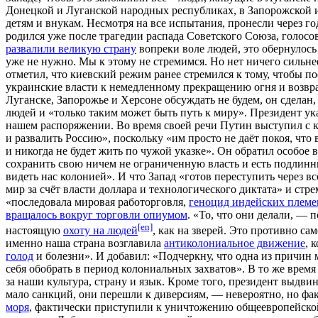
Донецкой и Луганской народных республиках, в Запорожской и
детям и внукам. Несмотря на все испытания, пронесли через го
родился уже после трагедии распада Советского Союза, голос
развалили великую страну
вопреки воле людей, это обернулось
уже не нужно. Мы к этому не стремимся. Но нет ничего сильне
отметил, что киевский режим ранее стремился к тому, чтобы п
украинские власти к немедленному прекращению огня и возврат
Луганске, Запорожье и Херсоне обсуждать не будем, он сделан
людей и «только таким может быть путь к миру». Президент ук
нашем распоряжении. Во время своей речи Путин выступил с кр
и развалить Россию», поскольку «им просто не даёт покоя, что 
и никогда не будет жить по чужой указке». Он обратил особое
сохранить свою ничем не ограниченную власть и есть подлин
видеть нас колонией». И что Запад «готов переступить через в
мир за счёт власти доллара и технологического диктата» и ст
«последовала мировая работорговля,
геноцид индейских племе
вращалось вокруг торговли опиумом
. «То, что они делали, —
[en]
настоящую
охоту на людей
, как на зверей. Это противно са
именно наша страна возглавила
антиколониальное движение
, 
голод
и болезни». И добавил: «Подчеркну, что одна из причин
себя обобрать в период колониальных захватов». В то же врем
за наши культура, страну и язык. Кроме того, президент выдв
мало санкций, они перешли к диверсиям, — невероятно, но фа
моря
, фактически приступили к уничтожению общеевропейской 