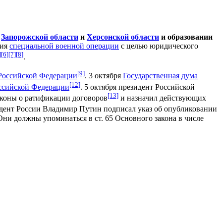
,
Запорожской области
и
Херсонской области
и образовании
ния
специальной военной операции
с целью юридического
]
[6]
[7]
[8]
.
[9]
Российской Федерации
. 3 октября
Государственная дума
[12]
ссийской Федерации
. 5 октября президент Российской
[13]
коны о ратификации договоров
и назначил действующих
зидент России Владимир Путин подписал указ об опубликовании
Они должны упоминаться в ст. 65 Основного закона в числе