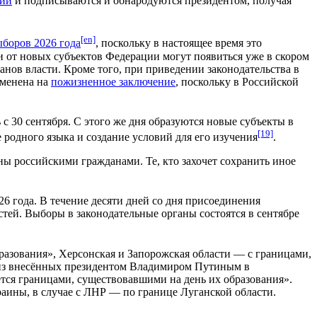
ции
и подписываются и обнародуются президентом, получая
[en]
боров 2026 года
, поскольку в настоящее время это
и от новых субъектов Федерации могут появиться уже в скором
анов власти. Кроме того, при приведении законодательства в
аменена на
пожизненное заключение
, поскольку в Российской
 с 30 сентября. С этого же дня образуются новые субъекты в
[19]
 родного языка и создание условий для его изучения
.
ы российскими гражданами. Те, кто захочет сохранить иное
 года. В течение десяти дней со дня присоединения
тей. Выборы в законодательные органы состоятся в сентябре
разования», Херсонская и Запорожская области — с границами,
т из внесённых президентом Владимиром Путиным в
тся границами, существовавшими на день их образования».
аины, в случае с ЛНР — по границе Луганской области.