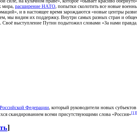
ой силе, на кулачном праве», которое «бывает красиво обернуто
х мира,
расширение НАТО
, попытки сколотить все новые военны
аций», и в настоящее время зарождаются «новые центры развит
, мы видим их поддержку. Внутри самых разных стран и общест
 Своё выступление Путин подытожил словами «За нами правда, 
 Российской Федерации
, который руководители новых субъекто
[1]
ихся скандированием всеми присутствующими слова «Россия»
ть
]