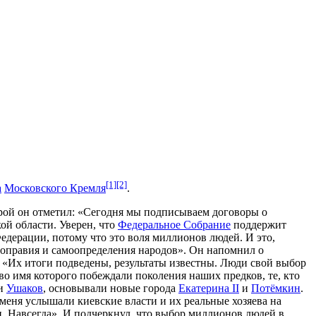
[1]
[2]
а
Московского Кремля
.
орой он отметил: «Сегодня мы подписываем договоры о
ой области. Уверен, что
Федеральное Собрание
поддержит
дерации, потому что это воля миллионов людей. И это,
вноправия и самоопределения народов». Он напомнил о
 «Их итоги подведены, результаты известны. Люди свой выбор
во имя которого побеждали поколения наших предков, те, кто
и
Ушаков
, основывали новые города
Екатерина II
и
Потёмкин
.
меня услышали киевские власти и их реальные хозяева на
и. Навсегда». И подчеркнул, что выбор миллионов людей в