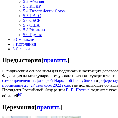
5.2
Абхазия
5.3
КНДР
5.4
Европейский Союз
5.5
НАТО
5.6
ОБСЕ
5.7
США
5.8
Украина
5.9
Грузия
6
См. также
7
Источники
8
Ссылки
Предыстория
[
править
]
Юридическим основанием для подписания настоящих договор
Федерация на международном уровне признала суверенитет и н
самоопределении Донецкой Народной Республики
и
референду
прошедшие 23–27 сентября 2022 года
, где подавляющее больши
Президент Российской Федерации
В. В. Путина
подписал указы
[6]
областей
.
Церемония
[
править
]