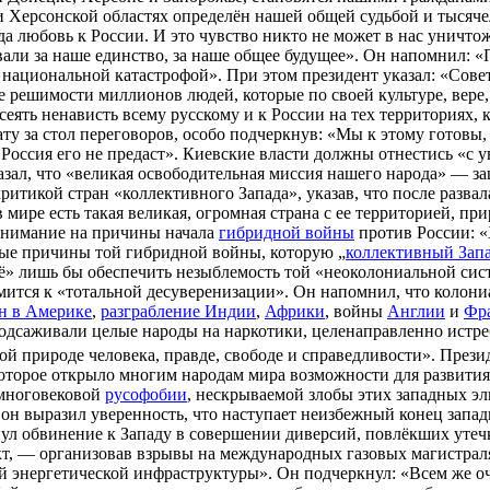
 Херсонской областях определён нашей общей судьбой и тысяче
да любовь к России. И это чувство никто не может в нас уничтож
овали за наше единство, за наше общее будущее». Он напомнил
 национальной катастрофой». При этом президент указал: «Советс
е решимости миллионов людей, которые по своей культуре, вере
осеять ненависть всему русскому и к России на тех территориях
у за стол переговоров, особо подчеркнув: «Мы к этому готовы, 
, Россия его не предаст». Киевские власти должны отнестись «с
азал, что «великая освободительная миссия нашего народа» — за
итикой стран «коллективного Запада», указав, что после разва
в мире есть такая великая, огромная страна с ее территорией, п
 внимание на причины начала
гибридной войны
против России: «
ные причины той гибридной войны, которую „
коллективный Зап
сё» лишь бы обеспечить незыблемость той «неоколониальной сист
ремится к «тотальной десуверенизации». Он напомнил, что колон
н в Америке
,
разграбление Индии
,
Африки
, войны
Англии
и
Фр
 подсаживали целые народы на наркотики, целенаправленно истре
мой природе человека, правде, свободе и справедливости». Прези
которое открыло многим народам мира возможности для развития
 многовековой
русофобии
, нескрываемой злобы этих западных эли
я он выразил уверенность, что наступает неизбежный конец запа
инул обвинение к Западу в совершении диверсий, повлёкших утеч
кт, — организовав взрывы на международных газовых магистрал
энергетической инфраструктуры». Он подчеркнул: «Всем же оче