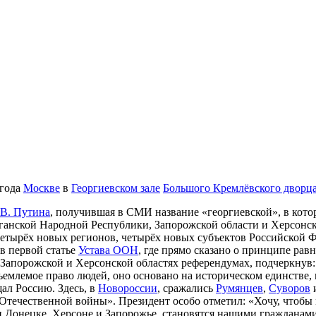
 года
Москве
в
Георгиевском зале
Большого Кремлёвского дворц
 В. Путина
, получившая в СМИ название «георгиевской», в кот
ганской Народной Республики, Запорожской области и Херсонск
етырёх новых регионов, четырёх новых субъектов Российской Фе
 в первой статье
Устава ООН
, где прямо сказано о принципе ра
Запорожской и Херсонской областях референдумах, подчеркнув:
емлемое право людей, оно основано на историческом единстве, 
ал Россию. Здесь, в
Новороссии
, сражались
Румянцев
,
Суворов
Отечественной войны». Президент особо отметил: «Хочу, чтобы 
 и Донецке, Херсоне и Запорожье, становятся нашими гражданам