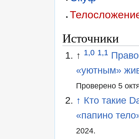
Телосложени
Источники
1,0
1,1
↑
Право
«уютным» жив
Проверено 5 окт
↑
Кто такие D
«папино тело
2024.