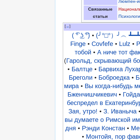
Люмпен-и
Связанные
Национал
статьи
Психологи
→
( ͡° ͜ʖ ͡°)
•
(╯°□°）╯︵ ┻━┻
Finge
•
Covfefe
•
Lulz
•
P
тобой
•
А ниче тот фак
(
Гарольд, скрывающий б
•
Балтце
•
Барвиха Луха
Бреголи
•
Боброедка
•
Б
мира
•
Вы когда-нибудь м
Бженчишчикевич
•
Гойд
беспредел в Екатеринбу
Зая, утро!
•
З. Иваныча
вы думаете о Римской и
дня
•
Рэнди Констан
•
Ме
•
Монтойя, пор фав