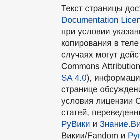
Текст страницы до
Documentation Lice
при условии указан
копирования в теле
случаях могут дейс
Commons Attribution
SA 4.0
), информаци
странице обсуждени
условия лицензии 
статей, переведен
РуВики
и
Знание.В
Викии/Fandom и
Ру