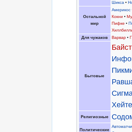
Шикса
H
Америкос
Остальной
Кокни
М
мир
Пифке
П
Хиллбилл
Для чужаков
Варвар
Байс
Инфо
Пикм
Бытовые
Равш
Сигм
Хейт
Содо
Религиозные
Автоматчи
Политические