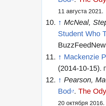
11 августа 2021.
↑
McNeal, Ste
Student Who T
BuzzFeedNews
↑
Mackenzie P
(2014-10-15).
П
↑
Pearson, Ma
Bod
.
The Ody
20 октября 2016.