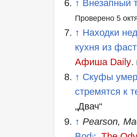
↑
Внезапный т
Проверено 5 окт
↑
Находки не
кухня из фас
Афиша Daily
.
↑
Скуфы умер
стремятся к 
„Двач“
↑
Pearson, Ma
Bod
.
The Ody