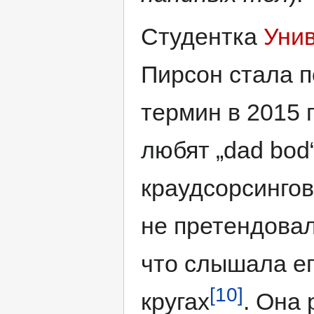
Студентка
Уни
Пирсон стала п
термин в 2015 
любят „dad bod
краудсорсинго
не претендовал
что слышала ег
[10]
кругах
. Она 