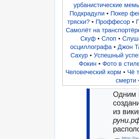
урбанистические мем
Подкрадули
•
Покер фе
тряски?
•
Проффесор
•
Самолёт на транспортёр
Скуф
•
Слоп
•
Слуша
осциллографа
•
Джон Т
Сахур
•
Успешный успе
Фокин
•
Фото в стиле
Человеческий корм
•
Чё 
смерти
Одним 
создани
из вики
руни.р
распол
—
https://