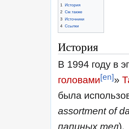
1
История
2
См.также
3
Источники
4
Ссылки
История
В 1994 году в э
[en]
головами
»
Т
была использо
assortment of d
папиных тел
).