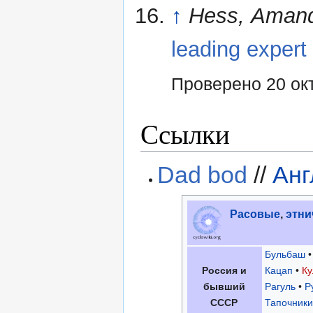
↑
Hess, Aman
leading expert
Проверено 20 ок
Ссылки
Dad bod
//
Анг
Расовые
,
этни
Бульбаш
Россия и
Кацап
Ку
бывший
Рагуль
Р
СССР
Тапочник