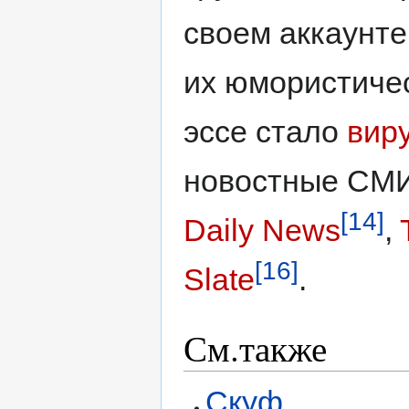
своем аккаунте
их юмористиче
эссе стало
вир
новостные СМИ
[14]
Daily News
,
[16]
Slate
.
См.также
Скуф