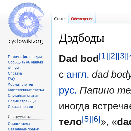
Статья
Обсуждение
Дэдбоды
[1]
[2]
[3]
[
Перейти
Перейти
Dad bod
Помочь Циклопедии
к
к
Сообщить об ошибке
навигации
поиску
Форум
с
англ.
dad bod
Справка
FAQ
Формат статей
рус.
Папино те
Качественные статьи
Случайная статья
Новые страницы
иногда встреча
Свежие правки
[5]
[6]
Инструменты
тело
», «
da
Ссылки сюда
Связанные правки