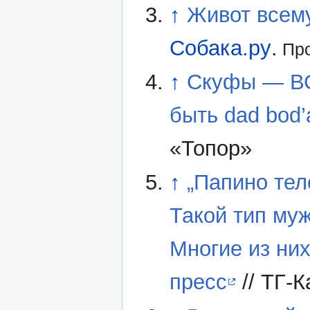
↑
Живот всему
Собака.ру
.
Про
↑
Скуфы — ВС
быть dad bod’
«Топор»
↑
„Папино тел
Такой тип му
Многие из них
пресс
// ТГ-К