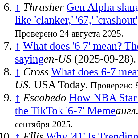
↑
Thrasher
Gen Alpha slan
like 'clanker,' '67,' 'crashout'
Проверено 24 августа 2025.
↑
What does '6 7' mean? The
saying
en-US
(2025-09-28).
↑
Cross
What does 6-7 mean
US
. USA Today.
Проверено 8
↑
Escobedo
How NBA Star 
the TikTok '6-7' Meme
англ
сентября 2025.
↑
Ellis
Why '41' Is Trendin