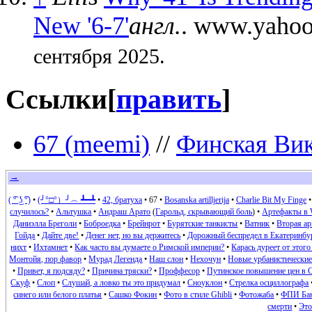
New '6-7'
англ.
. www.yahoo
сентября 2025.
Ссылки
[
править
]
67 (meemi)
//
Финская Ви
→
( ͡° ͜ʖ ͡°)
•
(╯°□°）╯︵ ┻━┻
•
42, братуха
•
67
•
Bosanska artilljerija
•
Charlie Bit My Finge
случилось?
•
Альтушка
•
Андраш Арато
(
Гарольд, скрывающий боль
) •
Артефакты в 
Даниэлла Бреголи
•
Боброедка
•
Брейнрот
•
Бурятские танкисты
•
Ватник
•
Вторая а
Гойда
•
Дайте две!
•
Денег нет, но вы держитесь
•
Дорожный беспредел в Екатеринбу
нихт
•
Ихтамнет
•
Как часто вы думаете о Римской империи?
•
Карась дуреет от этог
Монтойя, пор фавор
•
Мурад Легенда
•
Наш слон
•
Нехочун
•
Новые урбанистически
•
Привет, я подсяду?
•
Причина тряски?
•
Проффесор
•
Путинское повышение цен в
Скуф
•
Слоп
•
Слушай, а ловко ты это придумал
•
Сноуклон
•
Стрелка осциллографа
синего или белого платья
•
Сашко Фокин
•
Фото в стиле Ghibli
•
Фотожаба
•
ФПИ Ба
смерти
•
Это