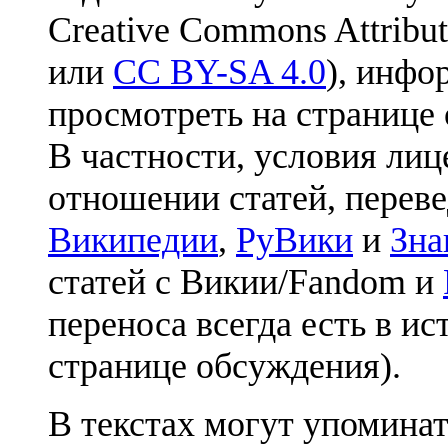
Creative Commons Attribut
или
CC BY-SA 4.0
), инфо
просмотреть на странице 
В частности, условия лиц
отношении статей, перев
Википедии
,
РуВики
и
Зна
статей с Викии/Fandom и
переноса всегда есть в ис
странице обсуждения).
В текстах могут упоминат