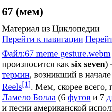
67 (мем)
Материал из Циклопедии
Перейти к навигации
Перейт
Файл:67 meme gesture.webm
произносится как
six seven
)
термин
, возникший в начале
[1]
Reels
. Мем, скорее всего,
Ламело Болла
(6
футов
и 7
д
и песни американской испо