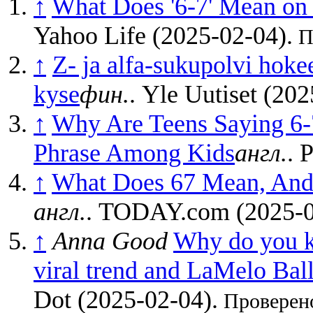
↑
What Does '6-7' Mean on
Yahoo Life (2025-02-04).
Пр
↑
Z- ja alfa-sukupolvi hokee
kyse
фин.
. Yle Uutiset (202
↑
Why Are Teens Saying 6-
Phrase Among Kids
англ.
. 
↑
What Does 67 Mean, And
англ.
. TODAY.com (2025-0
↑
Anna Good
Why do you k
viral trend and LaMelo Bal
Dot (2025-02-04).
Проверено