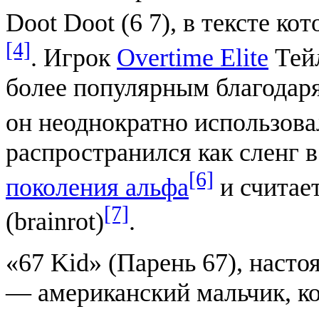
Doot Doot (6 7), в тексте ко
[4]
. Игрок
Overtime Elite
Тей
более популярным благодаря
он неоднократно использова
распространился как сленг 
[6]
поколения альфа
и считае
[7]
(brainrot)
.
«67 Kid» (Парень 67), наст
— американский мальчик, ко