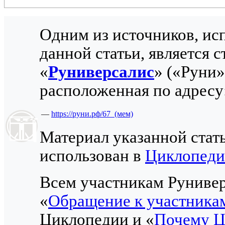
Одним из источников, ис
данной статьи, является с
«
Руниверсалис
» («Руни
расположенная по адресу
—
https://руни.рф/67_(мем)
Материал указанной стат
использован в
Циклопед
Всем участникам Рунивер
«
Обращение к участника
Циклопедии и «
Почему Ц