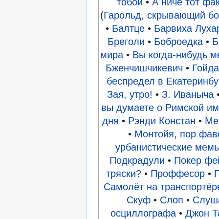
тобой
•
А ниче тот фак
(
Гарольд, скрывающий б
•
Балтце
•
Барвиха Луха
Бреголи
•
Боброедка
•
Б
мира
•
Вы когда-нибудь м
Бженчишчикевич
•
Гойд
беспредел в Екатеринбу
Зая, утро!
•
З. Иваныча
вы думаете о Римской и
дня
•
Рэнди Констан
•
Ме
•
Монтойя, пор фав
урбанистические мем
Подкрадули
•
Покер фе
тряски?
•
Проффесор
•
Самолёт на транспортёр
Скуф
•
Слоп
•
Слуша
осциллографа
•
Джон Т