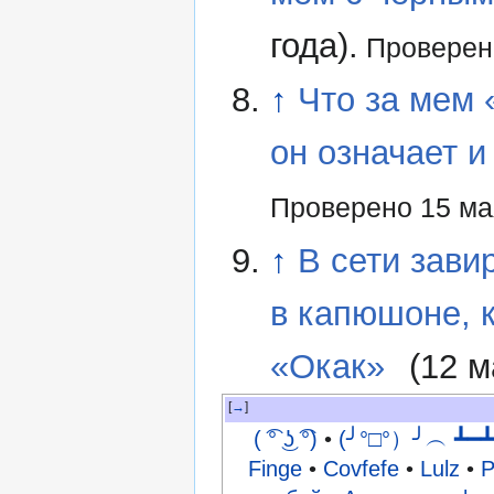
года).
Проверено
↑
Что за мем 
он означает и
Проверено 15 ма
↑
В сети зави
в капюшоне, 
«Окак»
(12 м
→
( ͡° ͜ʖ ͡°)
•
(╯°□°）╯︵ ┻━┻
Finge
•
Covfefe
•
Lulz
•
P