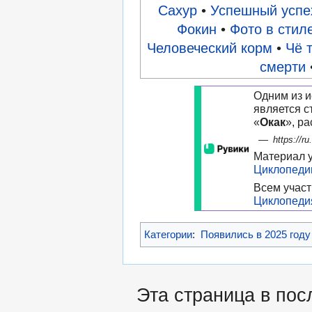
Сахур
•
Успешный успе
Фокин
•
Фото в стиле
Человеческий корм
•
Чё 
смерти
Одним из и
является с
«
Окак
», р
—
https://ru
Материал у
Циклопеди
Всем участ
Циклопеди
Категории
:
Появились в 2025 году
Эта страница в пос