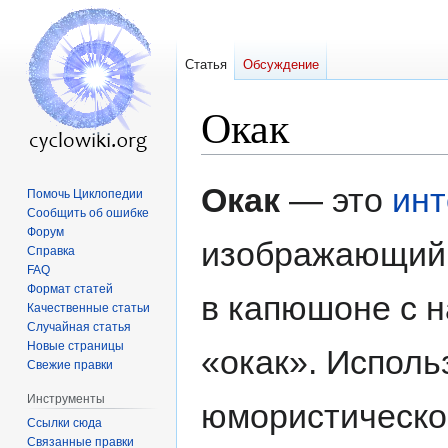
Статья
Обсуждение
Окак
Перейти
Перейти
Окак
— это
инт
Помочь Циклопедии
к
к
Сообщить об ошибке
навигации
поиску
Форум
изображающий 
Справка
FAQ
Формат статей
в капюшоне c 
Качественные статьи
Случайная статья
Новые страницы
«окак». Исполь
Свежие правки
Инструменты
юмористическо
Ссылки сюда
Связанные правки