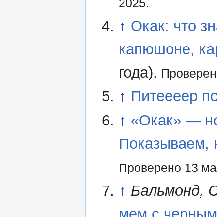
2025.
↑
Окак: что з
капюшоне, ка
года).
Проверено
↑
Питеееер по
↑
«Окак» — но
Показываем, 
Проверено 13 ма
↑
Бальмонд, 
мем с черным