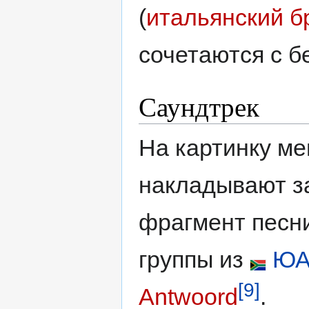
(
итальянский б
сочетаются с 
Саундтрек
На картинку м
накладывают 
фрагмент песни
группы из
ЮА
[9]
Antwoord
.