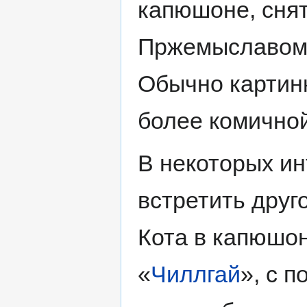
капюшоне, сня
Пржемыславом 
Обычно картинк
более комично
В некоторых и
встретить друг
Кота в капюшо
«
Чиллгай
», с 