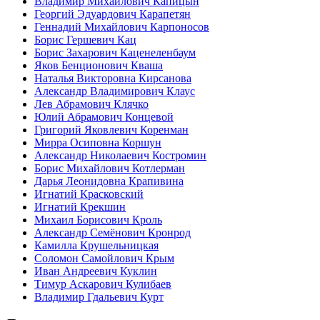
Владимир Михайлович Капицын
Георгий Эдуардович Карапетян
Геннадий Михайлович Карпоносов
Борис Гершевич Кац
Борис Захарович Каценеленбаум
Яков Бенционович Кваша
Наталья Викторовна Кирсанова
Александр Владимирович Клаус
Лев Абрамович Клячко
Юлий Абрамович Концевой
Григорий Яковлевич Коренман
Мирра Осиповна Коршун
Александр Николаевич Костромин
Борис Михайлович Котлерман
Дарья Леонидовна Крапивина
Игнатий Красковский
Игнатий Крекшин
Михаил Борисович Кроль
Александр Семёнович Кронрод
Камилла Крушельницкая
Соломон Самойлович Крым
Иван Андреевич Куклин
Тимур Аскарович Кулибаев
Владимир Гдальевич Курт