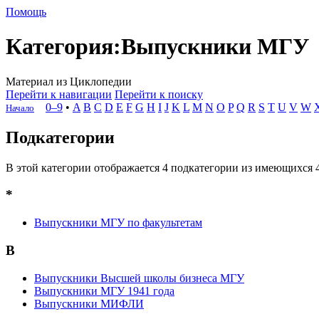
Помощь
Категория
:
Выпускники МГУ
Материал из Циклопедии
Перейти к навигации
Перейти к поиску
0–9
•
A
B
C
D
E
F
G
H
I
J
K
L
M
N
O
P
Q
R
S
T
U
V
W
Начало
Подкатегории
В этой категории отображается 4 подкатегории из имеющихся 4
*
Выпускники МГУ по факультетам
В
Выпускники Высшей школы бизнеса МГУ
Выпускники МГУ 1941 года
Выпускники МИФЛИ