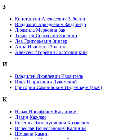
З
Константин Алексеевич Забелин
Владимир Аркадьевич Зайдшнур
Людмила Марковна Зак
Тимофей Сергеевич Зацепин
Лев Григорьевич Зингер
Анна Ивановна Золкина
Алексей Игоревич Золотовицкий
И
Владилен Яковлевич Израитель
Илья Генрихович Лукомский
Григорий Самойлович Инденбаум (врач)
К
Исаак Иосифович Каганович
Давид Каждан
Евгения Эммануиловна Казакевич
Вячеслав Вячеславович Калинин
Шошана Камин