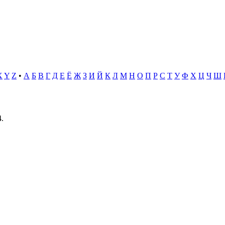
X
Y
Z
•
А
Б
В
Г
Д
Е
Ё
Ж
З
И
Й
К
Л
М
Н
О
П
Р
С
Т
У
Ф
Х
Ц
Ч
Ш
.