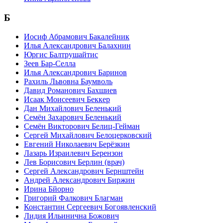
Б
Иосиф Абрамович Бакалейник
Илья Александрович Балахнин
Юргис Балтрушайтис
Зеев Бар-Селла
Илья Александрович Баринов
Рахиль Львовна Баумволь
Давид Романович Бахшиев
Исаак Моисеевич Беккер
Дан Михайлович Беленький
Семён Захарович Беленький
Семён Викторович Белиц-Гейман
Сергей Михайлович Белоцерковский
Евгений Николаевич Берёзкин
Лазарь Израилевич Берензон
Лев Борисович Берлин (врач)
Сергей Александрович Бернштейн
Андрей Александрович Биржин
Ирина Бйорно
Григорий Фалкович Благман
Константин Сергеевич Богоявленский
Лидия Ильинична Божович