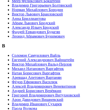
Меер Феликсович Бокштейн
Владимир Григорьевич Болтянский
Норман Михайлович Бородин
Виктор Львович Браиловский
Анна Бриллиантова
Абрам Львович Бродский
Александр Ильич Бродский
Фаддей Ервандович Будагян
Леонид Абрамович Бунимович
В
Соломон Самуилович Вайль
Евгений Александрович Вайнштейн
Виктор Михайлович Вальд-Перлов
Михаил Натанович Варгафтик
Натан Борисович Варгафтик
Аревшад Апетович Вартанян
Фёдор Ефимович Василюк
Алексей Владимирович Веневитинов
Андрей Борисович Верёвкин
Григорий Владимирович Витухновский
Арон Давидович Вишневский
Владимир Иванович Сухарев
Паола Волкова