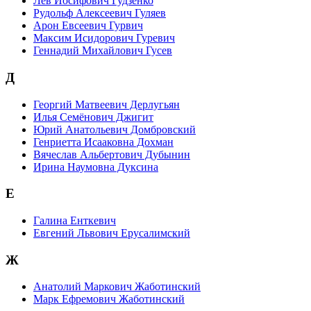
Лев Иосифович Гудзенко
Рудольф Алексеевич Гуляев
Арон Евсеевич Гурвич
Максим Исидорович Гуревич
Геннадий Михайлович Гусев
Д
Георгий Матвеевич Дерлугьян
Илья Семёнович Джигит
Юрий Анатольевич Домбровский
Генриетта Исааковна Дохман
Вячеслав Альбертович Дубынин
Ирина Наумовна Дуксина
Е
Галина Енткевич
Евгений Львович Ерусалимский
Ж
Анатолий Маркович Жаботинский
Марк Ефремович Жаботинский