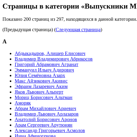
Страницы в категории «Выпускники 
Показано 200 страниц из 297, находящихся в данной категории
(Предыдущая страница) (
Следующая страница
)
А
Абдыкадыров, Алишер Елисович
Владимир Владимирович Абрикосов
Григорий Абрамович Агранат
Эммануил Ильич Адирович
Юлия Семёновна Азарх
Макс Айзикович Акивис
Эфраим Лазаревич Аким
Яков Львович Альперт
Мориц Борисович Альтман
Аморяк
Абрам Михайлович Ариевич
Владимир Львович Арлазаров
Анатолий Борисович Аронов
Арам Сергеевич Арутюнян
Александр Григорьевич Асмолов
Инна Афиногенова