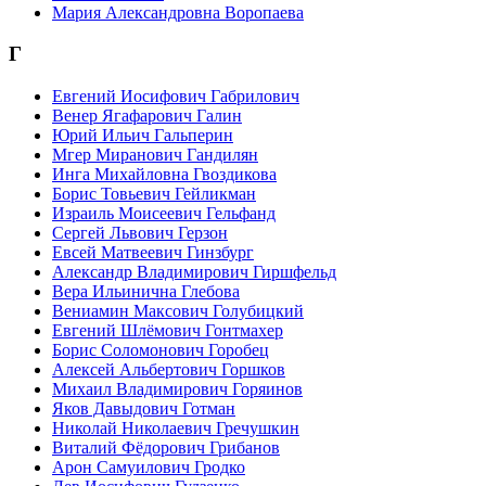
Мария Александровна Воропаева
Г
Евгений Иосифович Габрилович
Венер Ягафарович Галин
Юрий Ильич Гальперин
Мгер Миранович Гандилян
Инга Михайловна Гвоздикова
Борис Товьевич Гейликман
Израиль Моисеевич Гельфанд
Сергей Львович Герзон
Евсей Матвеевич Гинзбург
Александр Владимирович Гиршфельд
Вера Ильинична Глебова
Вениамин Максович Голубицкий
Евгений Шлёмович Гонтмахер
Борис Соломонович Горобец
Алексей Альбертович Горшков
Михаил Владимирович Горяинов
Яков Давыдович Готман
Николай Николаевич Гречушкин
Виталий Фёдорович Грибанов
Арон Самуилович Гродко