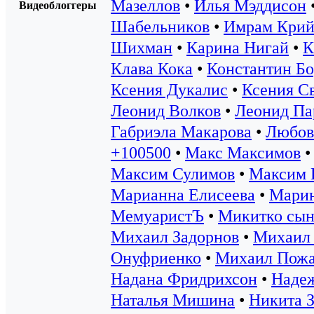
Мазеллов
•
Илья Мэддисон
Видеоблоггеры
Шабельников
•
Имрам Крий
Шихман
•
Карина Нигай
•
К
Клава Кока
•
Константин Б
Ксения Дукалис
•
Ксения С
Леонид Волков
•
Леонид Па
Габриэла Макарова
•
Любов
+100500
•
Макс Максимов
Максим Сулимов
•
Максим 
Марианна Елисеева
•
Марин
МемуаристЪ
•
Микитко сын
Михаил Задорнов
•
Михаил 
Онуфриенко
•
Михаил Пожа
Надана Фридрихсон
•
Надеж
Наталья Мишина
•
Никита З