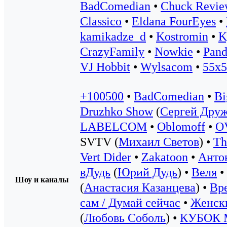
BadComedian
•
Chuck Revi
Classico
•
Eldana FourEyes
•
kamikadze_d
•
Kostromin
•
K
CrazyFamily
•
Nowkie
•
Pand
VJ Hobbit
•
Wylsacom
•
55x5
+100500
•
BadComedian
•
Bi
Druzhko Show
(
Сергей Дру
LABELCOM
•
Oblomoff
•
O
SVTV (
Михаил Светов
) •
Th
Vert Dider
•
Zakatoon
•
Анто
вДудь
(
Юрий Дудь
) •
Веля
•
Шоу и каналы
(
Анастасия Казанцева
) •
Вре
сам / Думай сейчас
•
Женск
(
Любовь Соболь
) •
КУБОК 