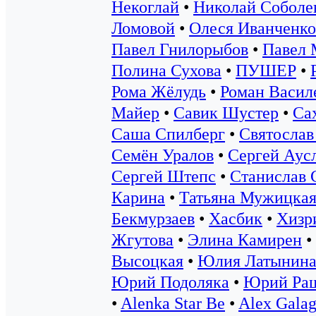
Некоглай
•
Николай Соболе
Ломовой
•
Олеся Иванченко
Павел Гнилорыбов
•
Павел 
Полина Сухова
•
ПУШЕР
•
Рома Жёлудь
•
Роман Васил
Майер
•
Савик Шустер
•
Са
Саша Спилберг
•
Святослав
Семён Уралов
•
Сергей Аус
Сергей Штепс
•
Станислав 
Карина
•
Татьяна Мужицка
Бекмурзаев
•
Хасбик
•
Хизр
Жгутова
•
Элина Камирен
•
Высоцкая
•
Юлия Латынин
Юрий Подоляка
•
Юрий Ра
•
Alenka Star Be
•
Alex Galag