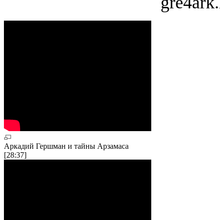
gre4ark.
Аркадий Гершман и тайны Арзамаса
[28:37]