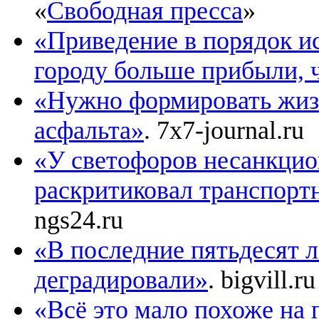
«
Свободная пресса
»
«Приведение в порядок и
городу больше прибыли, 
«Нужно формировать жизн
асфальта»
. 7x7-journal.ru
«У светофоров несанкцио
раскритиковал транспортн
ngs24.ru
«В последние пятьдесят л
деградировали»
. bigvill.ru
«Всё это мало похоже на 