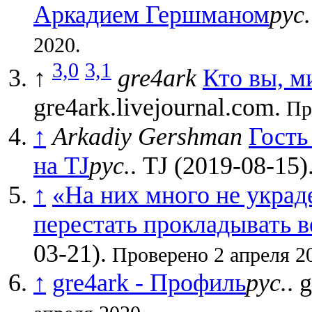
Аркадием Гершманом
рус.
2020.
3,0
3,1
↑
gre4ark
Кто вы, м
gre4ark.livejournal.com.
Про
↑
Arkadiy Gershman
Гость
на TJ
рус.
. TJ (2019-08-15)
↑
«На них много не укра
перестать прокладывать 
03-21).
Проверено 2 апреля 2
↑
gre4ark - Профиль
рус.
. 