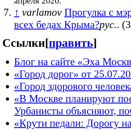
апреля 2020.
↑
varlamov
Прогулка с мэ
всех бедах Крыма?
рус.
. (
Ссылки
[
править
]
Блог на сайте «Эха Моск
«Город дорог» от 25.07.2
«Город здорового человек
«В Москве планируют пос
Урбанисты объясняют, по
«Крути педали: Дорогу на