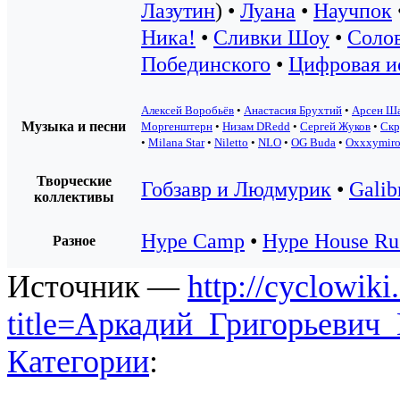
Лазутин
) •
Луана
•
Научпок
Ника!
•
Сливки Шоу
•
Солов
Побединского
•
Цифровая и
Алексей Воробьёв
•
Анастасия Брухтий
•
Арсен Ш
Музыка и песни
Моргенштерн
•
Низам DRedd
•
Сергей Жуков
•
Скр
•
Milana Star
•
Niletto
•
NLO
•
OG Buda
•
Oxxxymir
Творческие
Гобзавр и Людмурик
•
Galib
коллективы
Hype Camp
•
Hype House Ru
Разное
Источник —
http://cyclowiki
title=Аркадий_Григорьевич
Категории
: