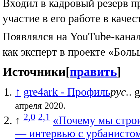
Входил в кадровый резерв 
участие в его работе в качес
Появлялся на YouTube-кана
как эксперт в проекте «Бол
Источники
[
править
]
↑
gre4ark - Профиль
рус.
. 
апреля 2020.
2,0
2,1
↑
«Почему мы строи
— интервью с урбанистом