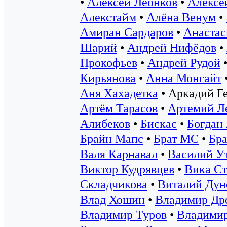
•
Алексей Леонков
•
Алексе
Алекстайм
•
Алёна Венум
•
Амиран Сардаров
•
Анастас
Шарий
•
Андрей Нифёдов
•
Прокофьев
•
Андрей Рудой
Кирьянова
•
Анна Монгайт
Аня Хахадетка
•
Аркадий Г
Артём Тарасов
•
Артемий Л
Алибеков
•
Бискас
•
Богдан
Брайн Мапс
•
Брат МС
•
Бр
Валя Карнавал
•
Василий У
Виктор Кудрявцев
•
Вика Ст
Складчикова
•
Виталий Дун
Влад Хошин
•
Владимир Др
Владимир Туров
•
Владими