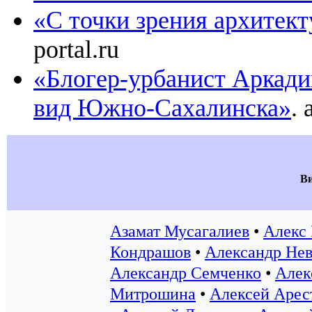
«С точки зрения архитек
portal.ru
«Блогер-урбанист Аркад
вид Южно-Сахалинска»
. 
В
Азамат Мусагалиев
•
Алекс
Кондрашов
•
Александр Нев
Александр Семченко
•
Алек
Митрошина
•
Алексей Арес