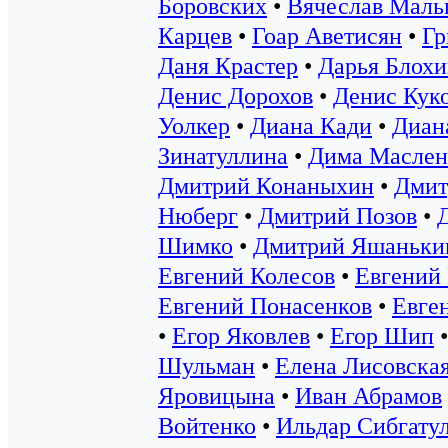
Боровских
•
Вячеслав Маль
Карцев
•
Гоар Аветисян
•
Гр
Даня Крастер
•
Дарья Блохи
Денис Дорохов
•
Денис Кук
Уолкер
•
Диана Кади
•
Диан
Зинатуллина
•
Дима Маслен
Дмитрий Конаныхин
•
Дмит
Нюберг
•
Дмитрий Позов
•
Шимко
•
Дмитрий Яшаньки
Евгений Колесов
•
Евгений
Евгений Понасенков
•
Евге
•
Егор Яковлев
•
Егор Шип
Шульман
•
Елена Лисовска
Яровицына
•
Иван Абрамов
Войтенко
•
Ильдар Сибгату