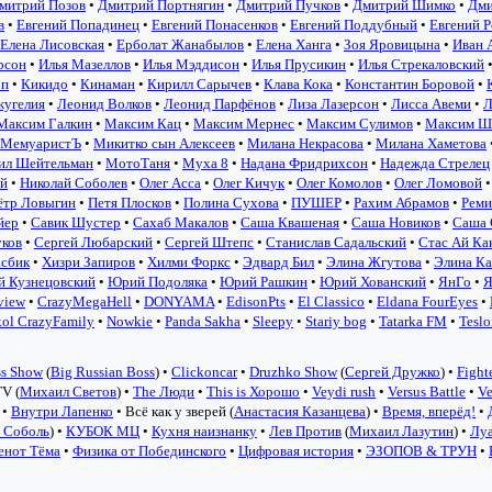
митрий Позов
•
Дмитрий Портнягин
•
Дмитрий Пучков
•
Дмитрий Шимко
•
Дми
в
•
Евгений Попадинец
•
Евгений Понасенков
•
Евгений Поддубный
•
Евгений 
Елена Лисовская
•
Ерболат Жанабылов
•
Елена Ханга
•
Зоя Яровицына
•
Иван 
рсон
•
Илья Мазеллов
•
Илья Мэддисон
•
Илья Прусикин
•
Илья Стрекаловский
эп
•
Кикидо
•
Кинаман
•
Кирилл Сарычев
•
Клава Кока
•
Константин Боровой
•
жугелия
•
Леонид Волков
•
Леонид Парфёнов
•
Лиза Лазерсон
•
Лисса Авеми
•
Л
Максим Галкин
•
Максим Кац
•
Максим Мернес
•
Максим Сулимов
•
Максим Ш
МемуаристЪ
•
Микитко сын Алексеев
•
Милана Некрасова
•
Милана Хаметова
ил Шейтельман
•
МотоТаня
•
Муха 8
•
Надана Фридрихсон
•
Надежда Стрелец
ай
•
Николай Соболев
•
Олег Асса
•
Олег Кичук
•
Олег Комолов
•
Олег Ломовой
ётр Ловыгин
•
Петя Плосков
•
Полина Сухова
•
ПУШЕР
•
Рахим Абрамов
•
Реми
йер
•
Савик Шустер
•
Сахаб Макалов
•
Саша Квашеная
•
Саша Новиков
•
Саша 
уков
•
Сергей Любарский
•
Сергей Штепс
•
Станислав Садальский
•
Стас Ай Ка
сбик
•
Хизри Запиров
•
Хилми Форкс
•
Эдвард Бил
•
Элина Жгутова
•
Элина К
 Кузнецовский
•
Юрий Подоляка
•
Юрий Рашкин
•
Юрий Хованский
•
ЯнГо
•
Я
view
•
CrazyMegaHell
•
DONYAMA
•
EdisonPts
•
El Classico
•
Eldana FourEyes
•
kol CrazyFamily
•
Nowkie
•
Panda Sakha
•
Sleepy
•
Stariy bog
•
Tatarka FM
•
Tesl
ss Show
(
Big Russian Boss
) •
Clickoncar
•
Druzhko Show
(
Сергей Дружко
) •
Fight
V (
Михаил Светов
) •
The Люди
•
This is Хорошо
•
Veydi rush
•
Versus Battle
•
Ve
•
Внутри Лапенко
• Всё как у зверей (
Анастасия Казанцева
) •
Время, вперёд!
•
 Соболь
) •
КУБОК МЦ
•
Кухня наизнанку
•
Лев Против
(
Михаил Лазутин
) •
Лу
енот Тёма
•
Физика от Побединского
•
Цифровая история
•
ЭЗОПОВ & ТРУН
•