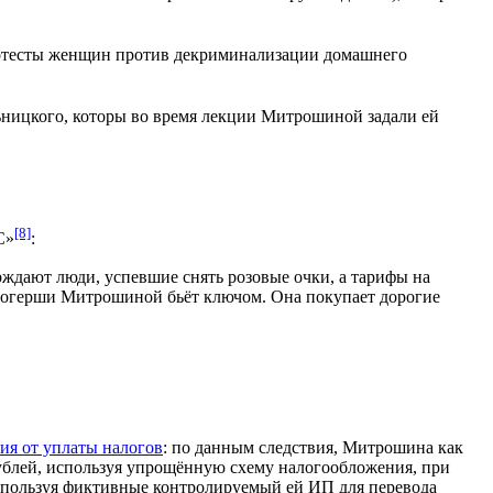
ротесты женщин против декриминализации домашнего
льницкого, которы во время лекции Митрошиной задали ей
[8]
С»
:
ерждают люди, успевшие снять розовые очки, а тарифы на
блогерши Митрошиной бьёт ключом. Она покупает дорогие
ия от уплаты налогов
: по данным следствия, Митрошина как
рублей, используя упрощённую схему налогообложения, при
используя фиктивные контролируемый ей ИП для перевода