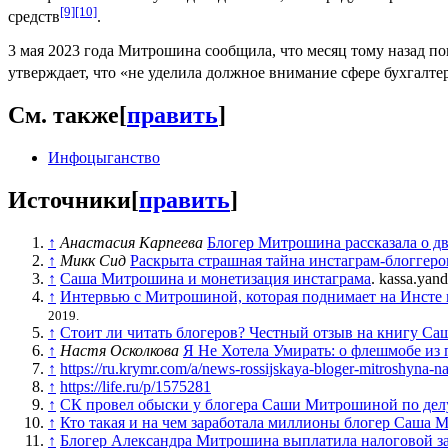
[9]
[10]
средств
.
3 мая 2023 года Митрошина сообщила, что месяц тому назад пог
утверждает, что «не уделила должное внимание сфере бухгалте
См. также
[
править
]
Инфоцыганство
Источники
[
править
]
↑
Анастасия Карпеева
Блогер Митрошина рассказала о 
↑
Микк Сид
Раскрыта страшная тайна инстаграм-блоггеров
↑
Саша Митрошина и монетизация инстаграма
. kassa.yan
↑
Интервью с Митрошиной, которая поднимает на Инсте п
2019.
↑
Стоит ли читать блогеров? Честный отзыв на книгу 
↑
Настя Осколкова
Я Не Хотела Умирать: о флешмобе из п
↑
https://ru.krymr.com/a/news-rossijskaya-bloger-mitroshyna-
↑
https://life.ru/p/1575281
↑
СК провел обыски у блогера Саши Митрошиной по делу
↑
Кто такая и на чем заработала миллионы блогер Саша
↑
Блогер Александра Митрошина выплатила налоговой за