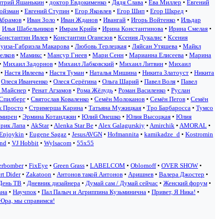
трий Яшанькин
•
доктор Евдокименко
•
Дядя Слава
•
Ева Миллер
•
Евгений
Ройзман
•
Евгений Ступин
•
Егор Яковлев
•
Егор Шип
•
Егор Шкред
•
Абрамов
•
Иван Золо
•
Иван Жданов
•
Ивангай
•
Игорь Войтенко
•
Ильдар
•
Илья Шабельников
•
Имрам Крийя
•
Ирина Константинова
•
Ирина Смелая
•
Константин Ивлев
•
Константин Оганезов
•
Ксения Дукалис
•
Ксения
уиза-Габриэла Макарова
•
Любовь Терлецкая
•
Ляйсан Утяшева
•
Майкл
елков
•
Мамикс
•
Мансур Гнеев
•
Мари Сенн
•
Марианна Елисеева
•
Марина
•
Михаил Задорнов
•
Михаил Лабковский
•
Михаил Литвин
•
Михаил
•
Настя Ивлеева
•
Настя Туман
•
Наталья Мишина
•
Никита Златоуст
•
Никита
•
Олеся Иванченко
•
Олеся Серёгина
•
Ольга Шарий
•
Павел Воля
•
Павел
 Майснер
•
Ренат Агзамов
•
Рома Жёлудь
•
Роман Василенко
•
Руслан
Спилберг
•
Святослав Коваленко
•
Семён Молоканов
•
Семён Пегов
•
Семён
к Просто
•
Стримерша Карина
•
Татьяна Мужицкая
•
Тро Барбаросса
•
Тумсо
амирен
•
Эрмина Котанджян
•
Юлий Онешко
•
Юлия Высоцкая
•
Юлия
рик Лапа
•
AkStar
•
Alenka Star Be
•
Alex Galagurskiy
•
Amirchik
•
AMORAL
•
Enjoykin
•
Eugene Sagaz
•
JesusAVGN
•
Hofmannita
•
kamikadze_d
•
Kostromin
ond
•
VJ Hobbit
•
Wylsacom
•
55x55
erbomber
•
FixEye
•
Green Grass
•
LABELCOM
•
Oblomoff
•
OVER SHOW
•
rt Dider
•
Zakatoon
•
Антонов такой Антонов
•
Аришнев
•
Валера Джостер
•
День ТВ
•
Дневник дизайнера
•
Думай сам / Думай сейчас
•
Женский форум
•
ана
•
Научпок
•
Пал Палыч и Агриппина Кузьминична
•
Привет, Я Ника!
•
Юра, мы справимся!