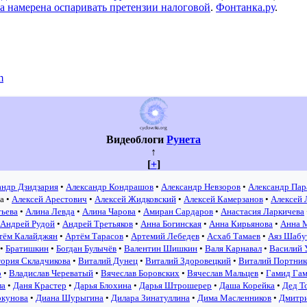
а намерена оспаривать претензии налоговой
.
Фонтанка.ру
.
m
Видеоблоги
Рунета
↑
[
+
]
андр Дзидзария
•
Александр Кондрашов
•
Александр Невзоров
•
Александр Пар
а
•
Алексей Арестович
•
Алексей Жидковский
•
Алексей Камерзанов
•
Алексей 
тьева
•
Алина Левда
•
Алина Чарова
•
Амиран Сардаров
•
Анастасия Ларкичева
Андрей Рудой
•
Андрей Третьяков
•
Анна Богинская
•
Анна Кирьянова
•
Анна 
тём Калайджян
•
Артём Тарасов
•
Артемий Лебедев
•
Асхаб Тамаев
•
Аяз Шабу
•
Братишкин
•
Богдан Булычёв
•
Валентин Шишкин
•
Валя Карнавал
•
Василий 
ория Складчикова
•
Виталий Дунец
•
Виталий Здоровецкий
•
Виталий Портник
о
•
Владислав Череватый
•
Вячеслав Боровских
•
Вячеслав Мальцев
•
Гамид Га
ла
•
Даня Крастер
•
Дарья Блохина
•
Дарья Штрошерер
•
Даша Корейка
•
Дед Т
ркунова
•
Диана Шурыгина
•
Дилара Зинатуллина
•
Дима Масленников
•
Дмитр