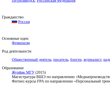
Петрозаводск
,
Российская Федерация
Гражданство
Россия
Основные идеи
Феминизм
Род деятельности
Общественный деятель
,
писатель
,
блогер
,
журналист
,
рад
Образование
Журфак МГУ
(2015)
Магистратура ВШЭ по направлению «Медиапроизводство 
Фитнес-курсы FPA по направлению «Персональный трене