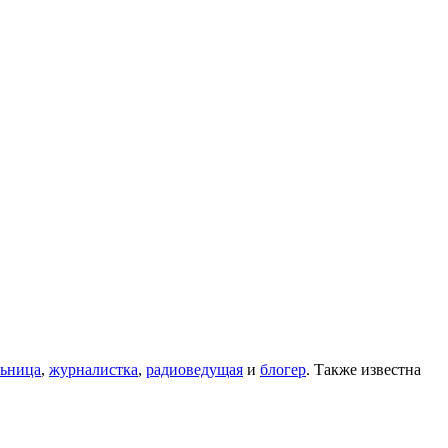
льница
,
журналистка
,
радиоведущая
и
блогер
. Также известна