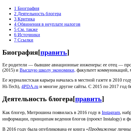
1
Биография
2
Деятельность блогера
3
Критика
4
Обвинения в неуплате налогов
5
См. также
6
Источники
7
Ссылки
Биография
[
править
]
Ее родители — бывшие авиационные инженеры: ее отец — про
(2015) и
Высшую школу экономики,
факультет коммуникаций, м
Ее журналистская карьера началась в местной газете в 2010 го
Hi-Tech),
4PDA.ru
и многие другие сайты. С 2015 по 2017 год
Деятельность блогера
[
править
]
Как блогер, Митрошина появилась в 2016 году в
Instagram
, наб
информации, принципам ведения блогов (проект Instalogy) и ф
В 2016 году была опубликована ее книга «
Продвижение
личных