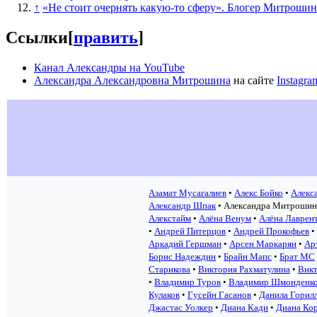
↑
«Не стоит очернять какую-то сферу». Блогер Митрошин
Ссылки
[
править
]
Канал Александры на YouTube
Александра Александровна Митрошина
на сайте
Instagra
Азамат Мусагалиев
•
Алекс Бойко
•
Алекс
Александр Шпак
•
Александра Митрошин
Алекстайм
•
Алёна Венум
•
Алёна Лаврен
•
Андрей Питерцов
•
Андрей Прокофьев
•
Аркадий Гершман
•
Арсен Маркарян
•
Ар
Борис Надеждин
•
Брайн Мапс
•
Брат МС
Старикова
•
Виктория Рахматулина
•
Викт
•
Владимир Туров
•
Владимир Шмонденк
Кулаков
•
Гусейн Гасанов
•
Данила Горил
Джастас Уолкер
•
Диана Кади
•
Диана Ко