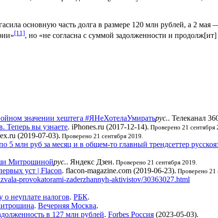
асила основную часть долга в размере 120 млн рублей, а 2 мая 
[11]
рии»
, но «не согласна с суммой задолженности и продолж[ит]
двойном значении хештега #ЯНеХотелаУмирать
рус.
. Телеканал 360
. Теперь вы узнаете
. iPhones.ru (2017-12-14).
Проверено 21 сентября 
dex.ru (2019-07-03).
Проверено 21 сентября 2019.
о 5 млн руб за месяц и в общем-то главный трендсеттер русско
Саши Митрошиной
рус.
. Яндекс Дзен.
Проверено 21 сентября 2019.
ервых уст | Flacon
. flacon-magazine.com (2019-06-23).
Проверено 21 
nazvala-provokatorami-zaderzhannyh-aktivistov/30363027.html
 о неуплате налогов
.
РБК
.
 Митрошина
.
Вечерняя Москва
.
долженность в 127 млн рублей
.
Forbes Россия
(2023-05-03).