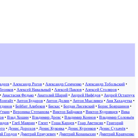
адеев
•
Александр Рогов
•
Александр Семченко
•
Александр Тобольский
•
Леонков
•
Алексей Навальный
•
Алексей Павлов
•
Алексей Столяров
•
•
Анастасия Федько
•
Анатолий Шарий
•
Андрей Нифёдов
•
Андрей Остапчук
Монгайт
•
Антон Бударов
•
Антон Долин
•
Антон Мысливец
•
Аня Хахадетка
•
тдинов
•
Бейбит Алибеков
•
Бискас
•
Богдан Лисевский
•
Борис Бояршинов
•
Уткин
•
Вероника Степанова
•
Виктор Байдаков
•
Виктор Кудрявцев
•
Вика
ов
•
Влад Хошин
•
Владимир Древс
•
Владимир Коннов
•
Владимир Соловьёв
мидов
•
Глеб Маврин
•
Глент
•
Гоша Карцев
•
Гоар Аветисян
•
Григорий
ото
•
Денис Дорохов
•
Денис Кукояка
•
Денис Куренков
•
Денис Сухачёв
•
ий Гордон
•
Дмитрий Ермузевич
•
Дмитрий Конаныхин
•
Дмитрий Кравченко