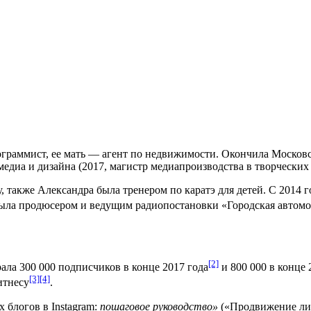
граммист, ее мать — агент по недвижимости. Окончила Моско
едиа и дизайна (2017, магистр медиапроизводства в творческих
ду, также Александра была тренером по каратэ для детей. С 2014
 была продюсером и ведущим радиопостановки «Городская автом
[2]
рала 300 000 подписчиков в конце 2017 года
и 800 000 в конце 
[3]
[4]
итнесу
.
 блогов в Instagram:
пошаговое руководство»
(«Продвижение лич