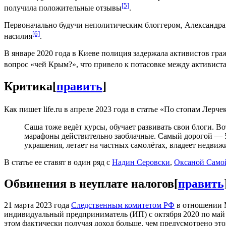
[5]
получила положительные отзывы
.
Первоначально будучи неполитическим блоггером, Александр
[6]
насилия
.
В январе 2020 года в Киеве полиция задержала активистов гр
вопрос «чей Крым?», что привело к потасовке между активист
Критика
[
править
]
Как пишет life.ru в апреле 2023 года в статье «По стопам Лерч
Саша тоже ведёт курсы, обучает развивать свои блоги. Во
марафоны действительно заоблачные. Самый дорогой — 5
украшения, летает на частных самолётах, владеет недви
В статье ее ставят в один ряд с
Надин Серовски
,
Оксаной Само
Обвинения в неуплате налогов
[
править
21 марта 2023 года
Следственным комитетом РФ
в отношении 
индивидуальный предприниматель (ИП) с октября 2020 по май 
этом фактически получая доход больше, чем предусмотрено эт