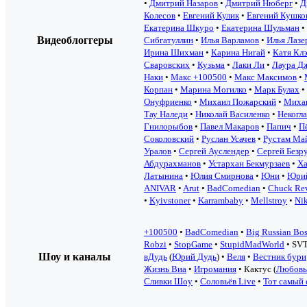
•
Дмитрий Назаров
•
Дмитрий Нюберг
•
Д
Колесов
•
Евгений Кулик
•
Евгений Кушко
Екатерина Шкуро
•
Екатерина Шульман
•
Видеоблоггеры
Сибгатуллин
•
Илья Варламов
•
Илья Лазе
Ирина Шихман
•
Карина Нигай
•
Катя Кл
Сваровских
•
Кузьма
•
Лаки Ли
•
Лаура Д
Наки
•
Макс +100500
•
Макс Максимов
•
Корпан
•
Марина Могилко
•
Марк Булах
•
Онуфриенко
•
Михаил Пожарский
•
Миха
Тау Наледи
•
Николай Василенко
•
Некогл
Гнилорыбов
•
Павел Макаров
•
Папич
•
П
Соколовский
•
Руслан Усачев
•
Рустам Ма
Уралов
•
Сергей Ауслендер
•
Сергей Безр
Абдурахманов
•
Устархан Бекмурзаев
•
Ха
Латынина
•
Юлия Смирнова
•
Юни
•
Юрий
ANIVAR
•
Arut
•
BadComedian
•
Chuck Re
•
Kyivstoner
•
Karrambaby
•
Mellstroy
•
Ni
+100500
•
BadComedian
•
Big Russian Bo
Robzi
•
StopGame
•
StupidMadWorld
• SVT
Шоу и каналы
вДудь
(
Юрий Дудь
) •
Веля
•
Вестник бури
Жизнь Виа
•
Игромания
• Кактус (
Любовь
Сливки Шоу
•
Соловьёв Live
•
Тот самый 