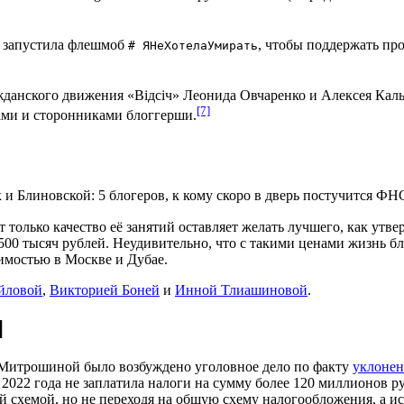
а запустила флешмоб
, чтобы поддержать п
# ЯНеХотелаУмирать
ажданского движения «Відсіч» Леонида Овчаренко и Алексея Ка
[7]
ами и сторонниками блоггерши.
ек и Блиновской: 5 блогеров, к кому скоро в дверь постучится ФН
т только качество её занятий оставляет желать лучшего, как утв
00 тысяч рублей. Неудивительно, что с такими ценами жизнь 
жимостью в Москве и Дубае.
йловой
,
Викторией Боней
и
Инной Тлиашиновой
.
]
Митрошиной было возбуждено уголовное дело по факту
уклонен
2022 года не заплатила налоги на сумму более 120 миллионов 
ой схемой, но не переходя на общую схему налогообложения, а 