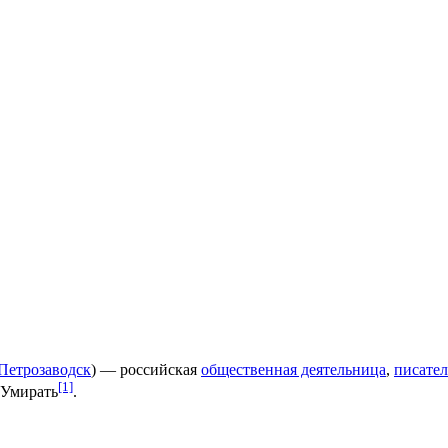
Петрозаводск
) — российская
общественная деятельница
,
писате
[1]
аУмирать
.