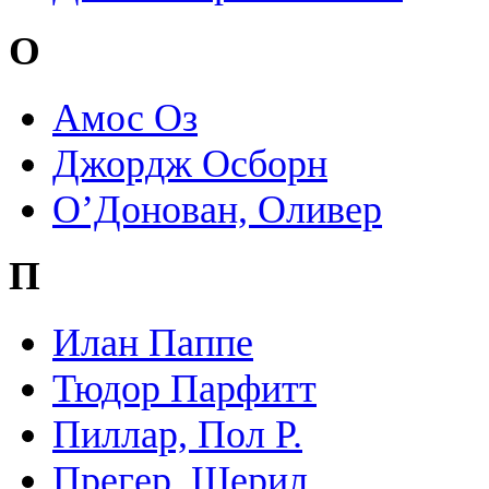
О
Амос Оз
Джордж Осборн
О’Донован, Оливер
П
Илан Паппе
Тюдор Парфитт
Пиллар, Пол Р.
Прегер, Шерил