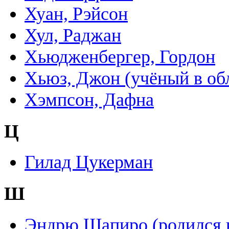
Хуан, Рэйсон
Хул, Раджан
Хьюдженбергер, Гордон
Хьюз, Джон (учёный в об
Хэмпсон, Дафна
Ц
Гилад Цукерман
Ш
Эндрю Шапиро (родился в