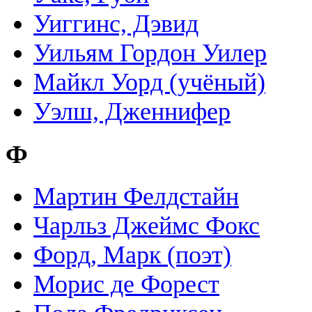
Уиггинс, Дэвид
Уильям Гордон Уилер
Майкл Уорд (учёный)
Уэлш, Дженнифер
Ф
Мартин Фелдстайн
Чарльз Джеймс Фокс
Форд, Марк (поэт)
Морис де Форест