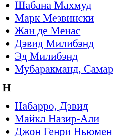
Шабана Махмуд
Марк Мезвински
Жан де Менас
Дэвид Милибэнд
Эд Милибэнд
Мубаракманд, Самар
Н
Набарро, Дэвид
Майкл Назир-Али
Джон Генри Ньюмен