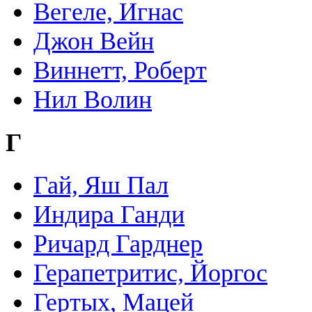
Вегеле, Игнас
Джон Вейн
Виннетт, Роберт
Нил Волин
Г
Гай, Яш Пал
Индира Ганди
Ричард Гарднер
Герапетритис, Йоргос
Гертых, Мацей