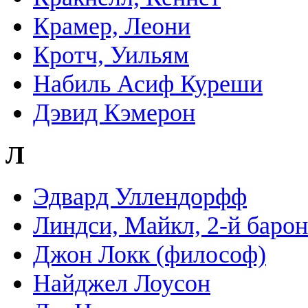
Крамер, Леони
Кротч, Уильям
Набиль Асиф Куреши
Дэвид Кэмерон
Л
Эдвард Уллендорфф
Линдси, Майкл, 2-й барон
Джон Локк (философ)
Найджел Лоусон