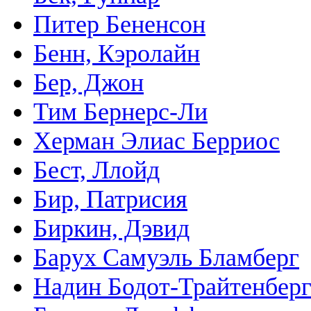
Питер Бененсон
Бенн, Кэролайн
Бер, Джон
Тим Бернерс-Ли
Херман Элиас Берриос
Бест, Ллойд
Бир, Патрисия
Биркин, Дэвид
Барух Самуэль Бламберг
Надин Бодот-Трайтенбер