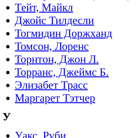
Тейт, Майкл
Джойс Тилдесли
Тогмидин Доржханд
Томсон, Лоренс
Торнтон, Джон Л.
Торранс, Джеймс Б.
Элизабет Трасс
Маргарет Тэтчер
У
Уакс, Руби