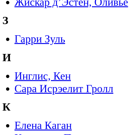
Жискар д’Эстен, Оливье
З
Гарри Зуль
И
Инглис, Кен
Сара Исрэелит Гролл
К
Елена Каган