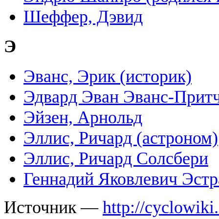
Шеффер, Дэвид
Э
Эванс, Эрик (историк)
Эдвард Эван Эванс-Прит
Эйзен, Арнольд
Эллис, Ричард (астроном)
Эллис, Ричард Солсбери
Геннадий Яковлевич Эстр
Источник —
http://cyclowiki