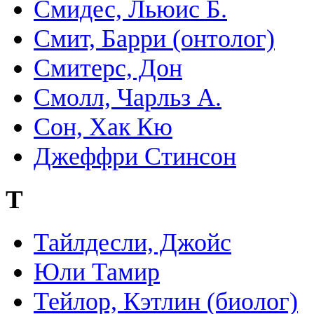
Смидес, Льюис Б.
Смит, Барри (онтолог)
Смитерс, Дон
Смолл, Чарльз А.
Сон, Хак Кю
Джеффри Стинсон
Т
Тайлдесли, Джойс
Юли Тамир
Тейлор, Кэтлин (биолог)