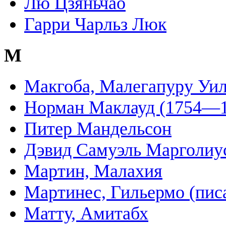
Лю Цзяньчао
Гарри Чарльз Люк
М
Макгоба, Малегапуру Уи
Норман Маклауд (1754—1
Питер Мандельсон
Дэвид Самуэль Марголиу
Мартин, Малахия
Мартинес, Гильермо (пис
Матту, Амитабх