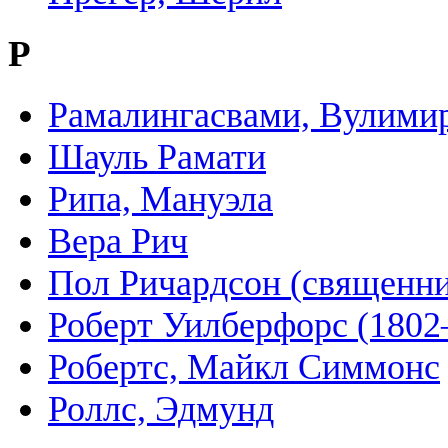
Р
Рамалингасвами, Вулими
Шауль Рамати
Рипа, Мануэла
Вера Рич
Пол Ричардсон (священни
Роберт Уилберфорс (1802
Робертс, Майкл Симмонс
Роллс, Эдмунд