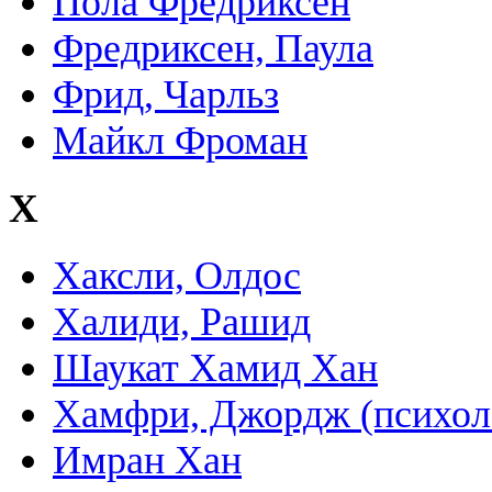
Пола Фредриксен
Фредриксен, Паула
Фрид, Чарльз
Майкл Фроман
Х
Хаксли, Олдос
Халиди, Рашид
Шаукат Хамид Хан
Хамфри, Джордж (психол
Имран Хан