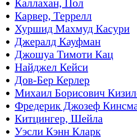
Каллахан, Пол
Карвер, Террелл
Хуршид Махмуд Касури
Джералд Кауфман
Джошуа Тимоти Кац
Найджел Кейси
Дов-Бер Керлер
Михаил Борисович Кизил
Фредерик Джозеф Кинсм
Китцингер, Шейла
Уэсли Кэнн Кларк