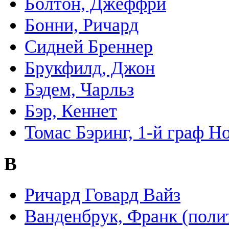
Болтон, Джеффри
Бонни, Ричард
Сидней Бреннер
Брукфилд, Джон
Бэдем, Чарльз
Бэр, Кеннет
Томас Бэринг, 1-й граф Н
В
Ричард Говард Вайз
Ванденбрук, Франк (поли