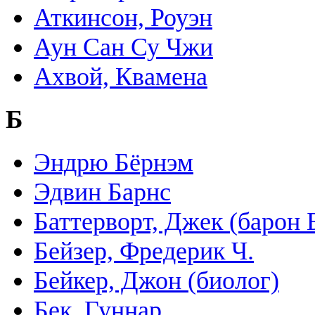
Аткинсон, Роуэн
Аун Сан Су Чжи
Ахвой, Квамена
Б
Эндрю Бёрнэм
Эдвин Барнс
Баттерворт, Джек (барон 
Бейзер, Фредерик Ч.
Бейкер, Джон (биолог)
Бек, Гуннар