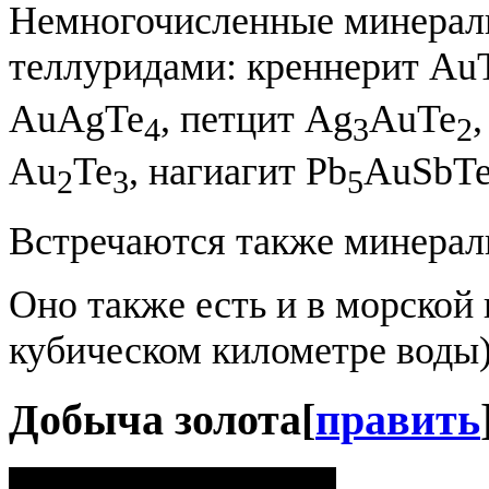
Немногочисленные минералы
теллуридами: креннерит Au
AuAgTe
, петцит Ag
AuTe
4
3
2
Au
Te
, нагиагит Pb
AuSbT
2
3
5
Встречаются также минералы
Оно также есть и в морской в
кубическом километре воды)
Добыча золота
[
править