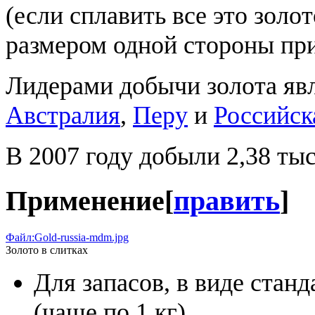
(если сплавить все это золо
размером одной стороны при
Лидерами добычи золота я
Австралия
,
Перу
и
Российск
В 2007 году добыли 2,38 тыс.
Применение
[
править
]
Файл:Gold-russia-mdm.jpg
Золото в слитках
Для запасов, в виде стан
(чаще по 1 кг).