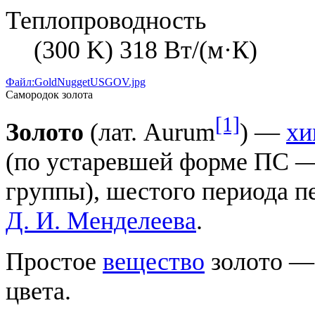
Теплопроводность
(300 K) 318 Вт/(м·К)
Файл:GoldNuggetUSGOV.jpg
Самородок золота
[1]
Золото
(лат. Aurum
) —
хи
(по устаревшей форме ПС —
группы), шестого периода 
Д. И. Менделеева
.
Простое
вещество
золото —
цвета.