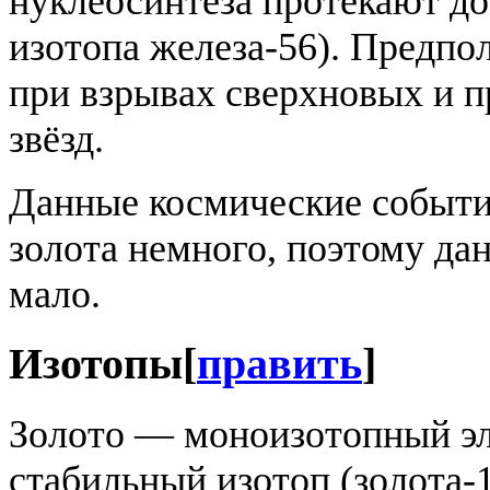
нуклеосинтеза протекают до
изотопа железа-56). Предпол
при взрывах сверхновых и 
звёзд.
Данные космические события
золота немного, поэтому да
мало.
Изотопы
[
править
]
Золото — моноизотопный эле
стабильный изотоп (золота-