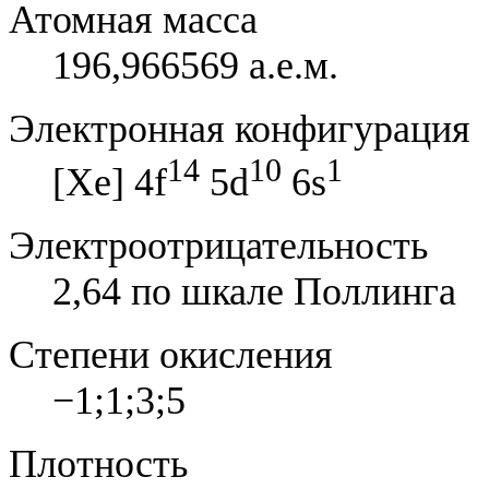
Атомная масса
196,966569 а.е.м.
Электронная конфигурация
14
10
1
[Xe] 4f
5d
6s
Электроотрицательность
2,64 по шкале Поллинга
Степени окисления
−1;1;3;5
Плотность