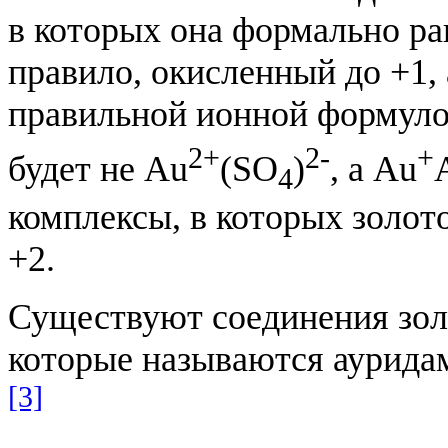
в которых она формально рав
правило, окисленный до +1,
правильной ионной формулой
2+
2-
+
будет не Au
(SO
)
​​, а Au
4
комплексы, в которых золот
+2.
Существуют соединения золо
которые называются аурида
[3]