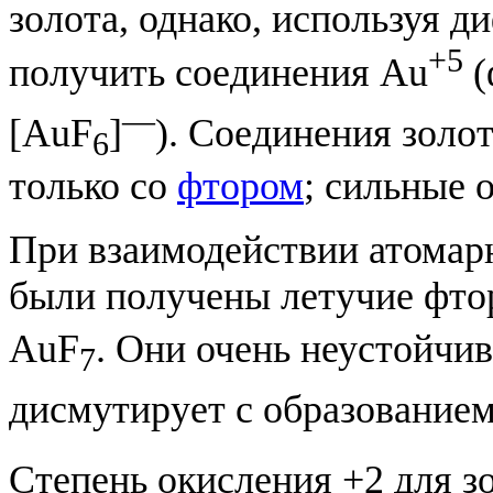
золота, однако, используя 
+5
получить соединения Au
(
—
[AuF
]
). Соединения золо
6
только со
фтором
; сильные 
При взаимодействии атомар
были получены летучие фтор
AuF
. Они очень неустойчи
7
дисмутирует с образование
Степень окисления +2 для з