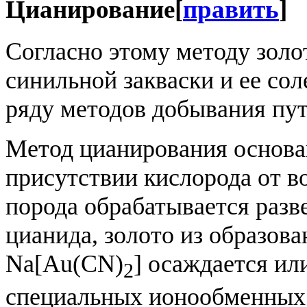
Цианирование
[
править
]
Согласно этому методу золо
синильной закваски и ее сол
ряду методов добывания пу
Метод цианирования основан
присутствии кислорода от в
порода обрабатывается разв
цианида, золото из образова
Na[Au(CN)
] осаждается и
2
специальных ионообменных