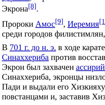
[8]
Экрона
.
[9]
[1
Пророки
Амос
,
Иеремия
среди городов филистимлян,
В
701 г. до н. э.
в ходе карат
Синаххериба
против восста
Экрон был захвачен
ассирий
Синаххериба, экронцы низл
Пади и выдали его Хизкияху
повстанцами и, заставив Хи