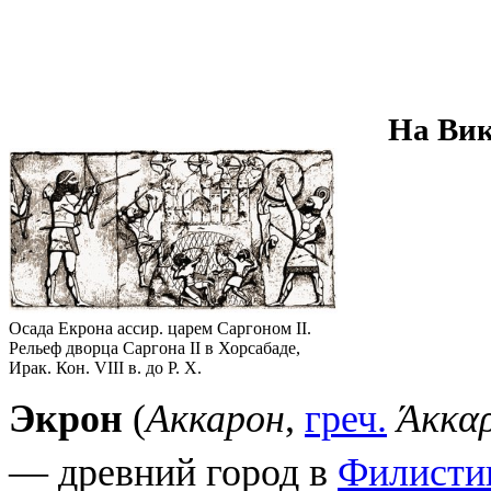
На Ви
Осада Екрона ассир. царем Саргоном II.
Рельеф дворца Саргона II в Хорсабаде,
Ирак. Кон. VIII в. до Р. Х.
Экрон
(
Аккарон
,
греч.
Άκκα
— древний город в
Филисти