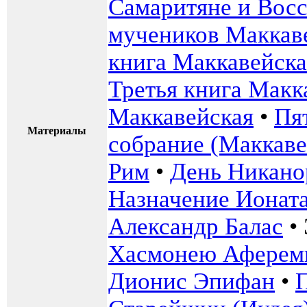
Самаритяне и Вос
мучеников Маккав
книга Маккавейска
Третья книга Макк
Маккавейская
•
Пя
Материалы
собрание (Маккаве
Рим
•
День Никано
Назначение Ионат
Александр Балас
•
Хасмонею Аферем
Дионис Эпифан
•
П