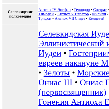
Антиох IV Эпифан
•
Гелиодор
•
Сострат
Селевкидские
Тимофей
•
Антиох V Евпатор
•
Филипп
полководцы
Трифон
•
Антиох VII Сидет
•
Кендевей
Селевкидская Иуде
Эллинистический 
Иудеи
•
Гостеприи
евреев накануне М
•
Зелоты
•
Морские
Ониас III
•
Ониас 
(первосвященник)
Гонения Антиоха 