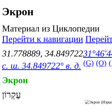
Экрон
Материал из Циклопедии
Перейти к навигации
Перейт
31.778889
,
34.849722
31°46′4
(G)
(O)
с. ш.
34.849722° в. д.
Экрон
עֶקְרוֹן