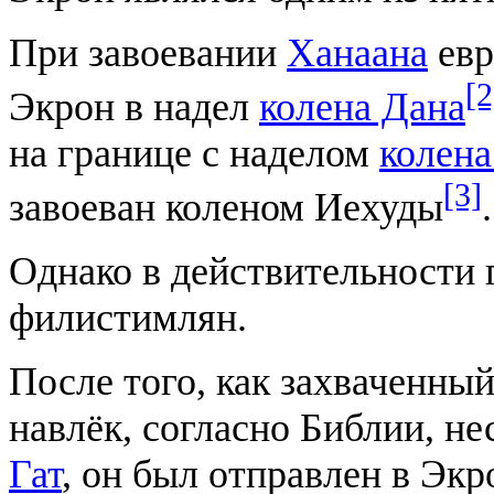
При завоевании
Ханаана
евр
[2
Экрон в надел
колена Дана
на границе с наделом
колен
[3]
завоеван коленом Иехуды
.
Однако в действительности г
филистимлян.
После того, как захваченн
навлёк, согласно Библии, н
Гат
, он был отправлен в Экр