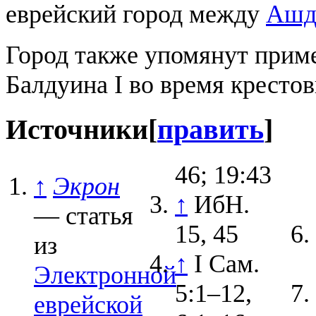
еврейский город между
Ашд
Город также упомянут прим
Балдуина I во время кресто
Источники
[
править
]
46; 19:43
↑
Экрон
↑
ИбН.
— статья
15, 45
из
↑
I Сам.
Электронной
5:1–12,
еврейской