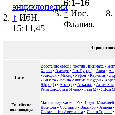
6:1–16
энциклопедии
↑
Иос.
↑
ИбН.
Флавия,
15:11,45–
Экрон относ
Восстание евреев против Лисимаха
•
Иер
Хорон
•
Эммаус
•
Бет-Цур (1)
•
Акра
•
Акр
•
Хасфон
•
Макед
•
Рафон
•
Карнаин
•
Эф
Битвы
•
Визефа
•
Война Алкима с Иудой
•
Хафар
Яффа (1)
•
Азот (2)
•
Аскалон
•
Антиохия
Рейд Диодота в Иудею
•
Газа (2)
•
Яффа (3
Маттитьяху Хасмоней
•
Иехуда Маккавей
Еврейские
Досифей
•
Сосипатр
•
Вакинор
•
Азария
полководцы
Ионатан бен Авессалом
•
Иоанн Гиркан