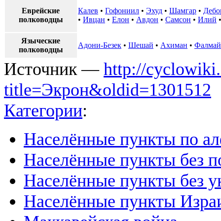
Еврейские
Калев
•
Гофониил
•
Эхуд
•
Шамгар
•
Дебо
полководцы
•
Ивцан
•
Елон
•
Авдон
•
Самсон
•
Илий
Языческие
Адони-Безек
•
Шешай
•
Ахиман
•
Фалмай
полководцы
Источник —
http://cyclowiki
title=Экрон&oldid=1301512
Категории
:
Населённые пункты по а
Населённые пункты без п
Населённые пункты без у
Населённые пункты Изра