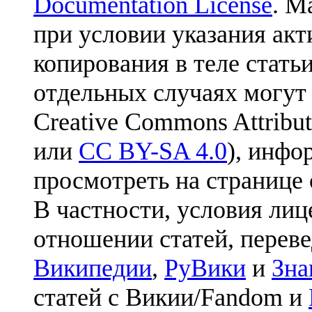
Documentation License
. М
при условии указания акт
копирования в теле статьи
отдельных случаях могут
Creative Commons Attribut
или
CC BY-SA 4.0
), инфо
просмотреть на странице 
В частности, условия лиц
отношении статей, перев
Википедии
,
РуВики
и
Зна
статей с Викии/Fandom и