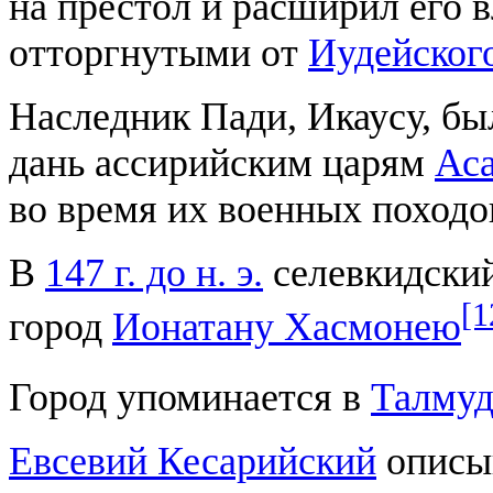
на престол и расширил его 
отторгнутыми от
Иудейског
Наследник Пади, Икаусу, б
дань ассирийским царям
Ас
во время их военных поход
В
147 г. до н. э.
селевкидски
[1
город
Ионатану Хасмонею
Город упоминается в
Талмуд
Евсевий Кесарийский
описыв