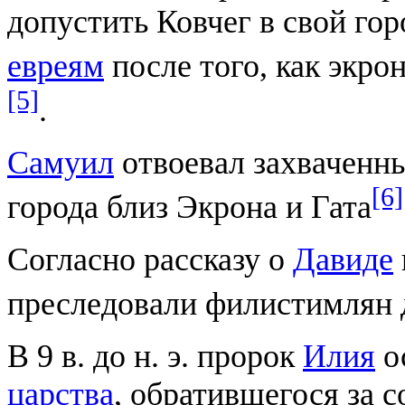
допустить Ковчег в свой гор
евреям
после того, как экро
[5]
.
Самуил
отвоевал захваченн
[6]
города близ Экрона и Гата
Согласно рассказу о
Давиде
преследовали филистимлян 
В 9 в. до н. э. пророк
Илия
о
царства
, обратившегося за с