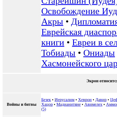
Старейшин (Иудея
Освобождение Иуд
Акры
•
Дипломати
Еврейская диаспо
книги
•
Евреи в се
Тобиады
•
Ониады
Хасмонейского цар
Экрон относитс
Безек
•
Иерусалим
•
Хеврон
•
Давир
•
Це
Войны и битвы
Хацор
•
Мадианитяне
•
Авимелех
•
Аммо
(5)