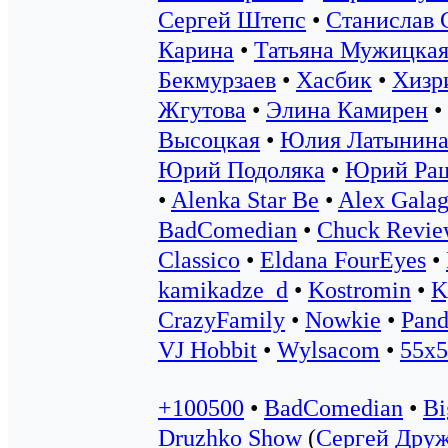
Сергей Штепс
•
Станислав 
Карина
•
Татьяна Мужицка
Бекмурзаев
•
Хасбик
•
Хизр
Жгутова
•
Элина Камирен
•
Высоцкая
•
Юлия Латынин
Юрий Подоляка
•
Юрий Ра
•
Alenka Star Be
•
Alex Galag
BadComedian
•
Chuck Revi
Classico
•
Eldana FourEyes
•
kamikadze_d
•
Kostromin
•
K
CrazyFamily
•
Nowkie
•
Pand
VJ Hobbit
•
Wylsacom
•
55x5
+100500
•
BadComedian
•
Bi
Druzhko Show
(
Сергей Дру