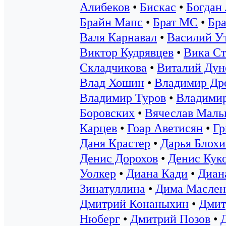
Алибеков
•
Бискас
•
Богдан
Брайн Мапс
•
Брат МС
•
Бр
Валя Карнавал
•
Василий У
Виктор Кудрявцев
•
Вика Ст
Складчикова
•
Виталий Дун
Влад Хошин
•
Владимир Др
Владимир Туров
•
Владими
Боровских
•
Вячеслав Маль
Карцев
•
Гоар Аветисян
•
Гр
Даня Крастер
•
Дарья Блохи
Денис Дорохов
•
Денис Кук
Уолкер
•
Диана Кади
•
Диан
Зинатуллина
•
Дима Маслен
Дмитрий Конаныхин
•
Дмит
Нюберг
•
Дмитрий Позов
•