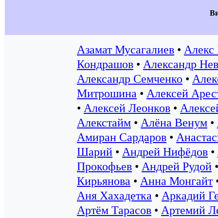
В
Азамат Мусагалиев
•
Алекс
Кондрашов
•
Александр Нев
Александр Семченко
•
Алек
Митрошина
•
Алексей Арес
•
Алексей Леонков
•
Алексе
Алекстайм
•
Алёна Венум
•
Амиран Сардаров
•
Анастас
Шарий
•
Андрей Нифёдов
•
Прокофьев
•
Андрей Рудой
Кирьянова
•
Анна Монгайт
Аня Хахадетка
•
Аркадий Г
Артём Тарасов
•
Артемий Л