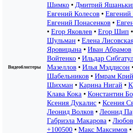
Шимко
•
Дмитрий Яшаньки
Евгений Колесов
•
Евгений
Евгений Понасенков
•
Евге
•
Егор Яковлев
•
Егор Шип
Шульман
•
Елена Лисовска
Яровицына
•
Иван Абрамов
Войтенко
•
Ильдар Сибгату
Мазеллов
•
Илья Мэддисон
Видеоблоггеры
Шабельников
•
Имрам Крий
Шихман
•
Карина Нигай
•
К
Клава Кока
•
Константин Б
Ксения Дукалис
•
Ксения С
Леонид Волков
•
Леонид Па
Габриэла Макарова
•
Любов
+100500
•
Макс Максимов