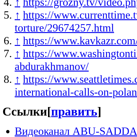
↑
https://grozny.tv/video.
↑
https://www.currenttime.
torture/29674257.html
↑
https://www.kavkazr.com
↑
https://www.washingtont
abdurakhmanov/
↑
https://www.seattletimes
international-calls-on-pola
Ссылки
[
править
]
Видеоканал ABU-SADD