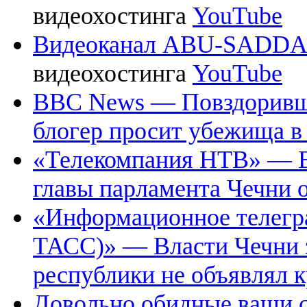
видеохостинга
YouTube
Видеоканал ABU-SADDA
видеохостинга
YouTube
BBC News — Повздоривши
блогер просит убежища 
«Телекомпания НТВ» — В
главы парламента Чечни 
«Информационное телегр
ТАСС)» — Власти Чечни з
республики не объявлял 
Довольно обидные ваши 