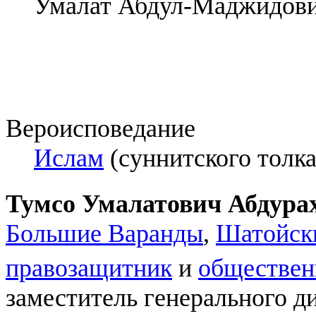
Умалат Абдул-Маджидов
Вероисповедание
Ислам
(суннитского толка
Тумсо Умалатович Абдура
Большие Варанды
,
Шатойск
правозащитник
и
обществен
заместитель генерального 