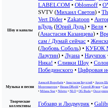
LABELCOM
•
Oblomoff
•
O
SVTV (
Михаил Светов
) •
Th
Vert Dider
•
Zakatoon
•
Анто
вДудь
(
Юрий Дудь
) •
Веля
•
Шоу и каналы
(
Анастасия Казанцева
) •
Вре
сам / Думай сейчас
•
Женск
(
Любовь Соболь
) •
КУБОК 
Лазутин
) •
Луана
•
Научпок
Ника!
•
Сливки Шоу
•
Солов
Побединского
•
Цифровая и
Алексей Воробьёв
•
Анастасия Брухтий
•
Арсен Ш
Музыка и песни
Моргенштерн
•
Низам DRedd
•
Сергей Жуков
•
Скр
•
Milana Star
•
Niletto
•
NLO
•
OG Buda
•
Oxxxymir
Творческие
Гобзавр и Людмурик
•
Galib
коллективы