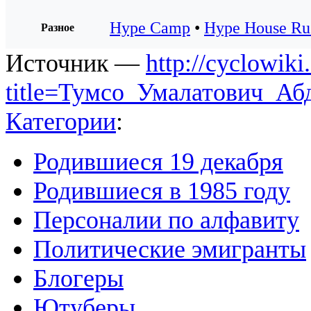
Hype Camp
•
Hype House Ru
Разное
Источник —
http://cyclowiki
title=Тумсо_Умалатович_Аб
Категории
:
Родившиеся 19 декабря
Родившиеся в 1985 году
Персоналии по алфавиту
Политические эмигранты
Блогеры
Ютуберы