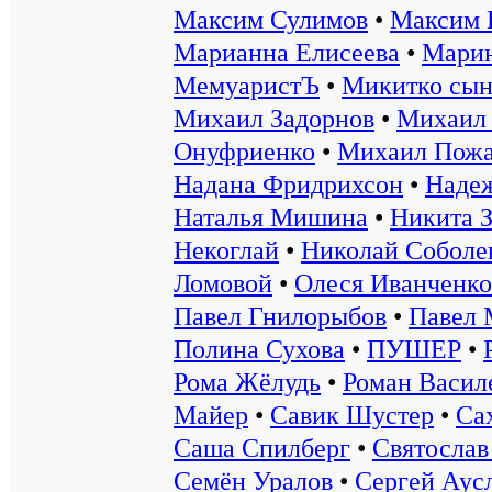
Максим Сулимов
•
Максим 
Марианна Елисеева
•
Марин
МемуаристЪ
•
Микитко сын
Михаил Задорнов
•
Михаил 
Онуфриенко
•
Михаил Пожа
Надана Фридрихсон
•
Надеж
Наталья Мишина
•
Никита З
Некоглай
•
Николай Соболе
Ломовой
•
Олеся Иванченко
Павел Гнилорыбов
•
Павел 
Полина Сухова
•
ПУШЕР
•
Рома Жёлудь
•
Роман Васил
Майер
•
Савик Шустер
•
Са
Саша Спилберг
•
Святослав
Семён Уралов
•
Сергей Аус