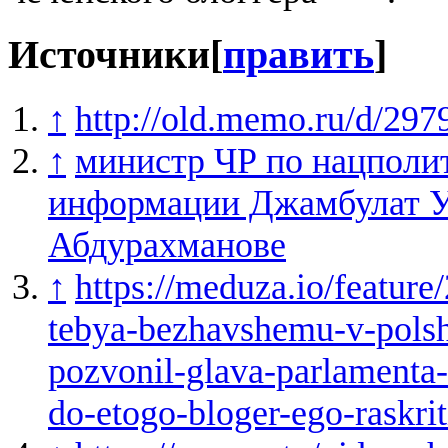
Источники
[
править
]
↑
http://old.memo.ru/d/297
↑
министр ЧР по нацполит
информации Джамбулат У
Абдурахманове
↑
https://meduza.io/feature
tebya-bezhavshemu-v-pols
pozvonil-glava-parlamenta-
do-etogo-bloger-ego-raskri