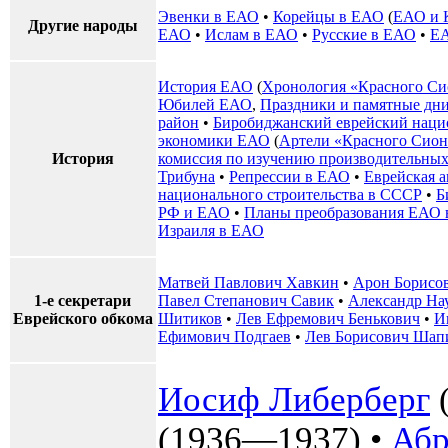
Эвенки в ЕАО
•
Корейцы в ЕАО
(
ЕАО и
Другие народы
ЕАО
•
Ислам в ЕАО
•
Русские в ЕАО
•
ЕА
История ЕАО
(
Хронология «Красного Си
Юбилей ЕАО
,
Праздники и памятные дн
район
•
Биробиджанский еврейский наци
экономики ЕАО
(
Артели «Красного Сион
История
комиссия по изучению производительных
Трибуна
•
Репрессии в ЕАО
•
Еврейская 
национального строительства в СССР
•
Б
РФ и ЕАО
•
Планы преобразования ЕАО 
Израиля в ЕАО
Матвей Павлович Хавкин
•
Арон Борисо
1-е секретари
Павел Степанович Савик
•
Александр На
Еврейского обкома
Шитиков
•
Лев Ефремович Бенькович
•
И
Ефимович Подгаев
•
Лев Борисович Шап
Иосиф Либерберг
(1936—1937) •
Абр