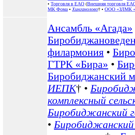
•
Торговля в ЕАО
(
Внешняя торговля ЕА
МК Фома
•
Хинганолово
† •
ООО «ЗЛМК 
Ансамбль «Агада»
Биробиджановеде
филармония
•
Биро
ГТРК «Бира»
•
Бир
Биробиджанский м
ИЕПК
† •
Биробидж
комплексный сель
Биробиджанский г
•
Биробиджанский