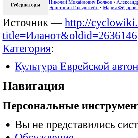
Николай Михайлович Волков
•
Александ
Губернаторы
Эрнстович Гольдштейн
•
Мария Фёдоров
Источник —
http://cyclowiki
title=Иланот&oldid=2636146
Категория
:
Культура Еврейской авто
Навигация
Персональные инструме
Вы не представились сис
Обсуждение