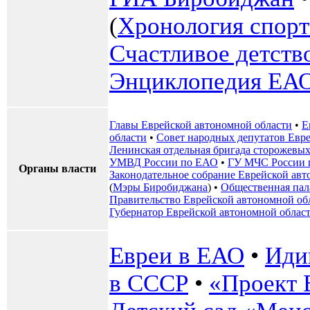
(
Хронология спор
Счастливое детств
Энциклопедия ЕА
Главы Еврейской автономной области
•
Е
области
•
Совет народных депутатов Евр
Ленинская отдельная бригада сторожевых
УМВД России по ЕАО
•
ГУ МЧС России 
Органы власти
Законодательное собрание Еврейской авт
(
Мэры Биробиджана
) •
Общественная па
Правительство Еврейской автономной об
Губернатор Еврейской автономной облас
Евреи в ЕАО
•
Иди
в СССР
•
«Проект 