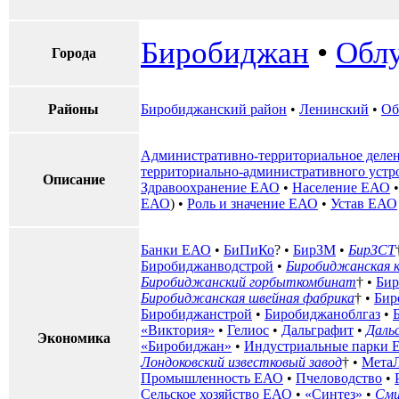
Биробиджан
•
Обл
Города
Районы
Биробиджанский район
•
Ленинский
•
Об
Административно-территориальное деле
территориально-административного уст
Описание
Здравоохранение ЕАО
•
Население ЕАО
ЕАО
) •
Роль и значение ЕАО
•
Устав ЕАО
Банки ЕАО
•
БиПиКо
? •
БирЗМ
•
БирЗСТ
Биробиджанводстрой
•
Биробиджанская к
Биробиджанский горбыткомбинат
† •
Бир
Биробиджанская швейная фабрика
† •
Бир
Биробиджанстрой
•
Биробиджаноблгаз
•
«Виктория»
•
Гелиос
•
Дальграфит
•
Даль
Экономика
«Биробиджан»
•
Индустриальные парки
Лондоковский известковый завод
† •
Мета
Промышленность ЕАО
•
Пчеловодство
•
Сельское хозяйство ЕАО
•
«Синтез»
•
Сми