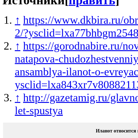
Источники
[
править
]
↑
https://www.dkbira.ru/obr
2/?ysclid=lxa77bhbgm254
↑
https://gorodnabire.ru/nov
natapova-chudozhestvenniy
ansamblya-ilanot-o-evreyac
ysclid=lxa843xr7v8088211
↑
http://gazetamig.ru/glav
let-spustya
Иланот относится