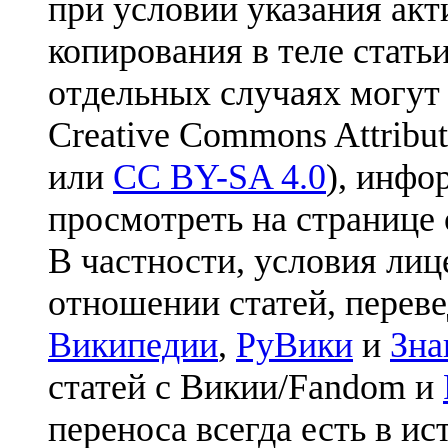
при условии указания акт
копирования в теле статьи
отдельных случаях могут
Creative Commons Attribut
или
CC BY-SA 4.0
), инфо
просмотреть на странице 
В частности, условия лиц
отношении статей, перев
Википедии
,
РуВики
и
Зна
статей с Викии/Fandom и
переноса всегда есть в ис