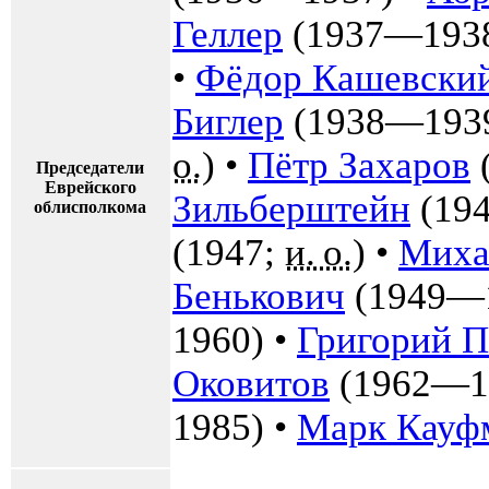
Геллер
(1937—193
•
Фёдор Кашевски
Биглер
(1938—193
о.
) •
Пётр Захаров
Председатели
Еврейского
Зильберштейн
(19
облисполкома
(1947;
и. о.
) •
Миха
Бенькович
(1949—1
1960) •
Григорий П
Оковитов
(1962—1
1985) •
Марк Кауф