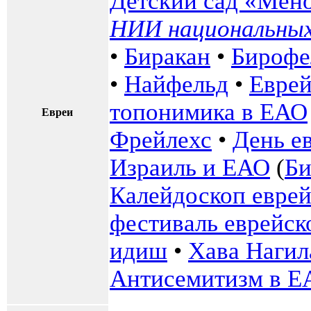
Детский сад «Мен
НИИ национальных
•
Биракан
•
Бирофе
•
Найфельд
•
Еврей
топонимика в ЕАО
Евреи
Фрейлехс
•
День е
Израиль и ЕАО
(
Би
Калейдоскоп еврей
фестиваль еврейск
идиш
•
Хава Нагил
Антисемитизм в Е