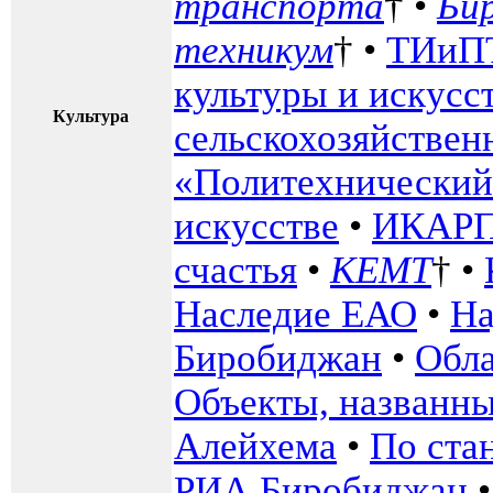
транспорта
† •
Би
техникум
† •
ТИиП
культуры и искусс
Культура
сельскохозяйстве
«Политехнический
искусстве
•
ИКАРП
счастья
•
КЕМТ
† •
Наследие ЕАО
•
На
Биробиджан
•
Обла
Объекты, названны
Алейхема
•
По ста
РИА Биробиджан