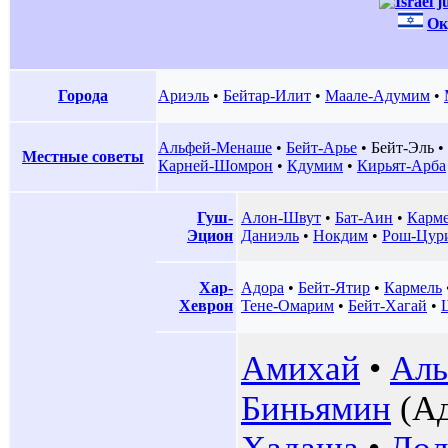
Ок
Города
Ариэль
•
Бейтар-Илит
•
Маале-Адумим
•
Альфей-Менаше
•
Бейт-Арье
•
Бейт-Эль
•
Местные советы
Карней-Шомрон
•
Кдумим
•
Кирьят-Арба
Гуш-
Алон-Швут
•
Бат-Аин
•
Карм
Эцион
Даниэль
•
Нокдим
•
Рош-Цур
Хар-
Адора
•
Бейт-Ятир
•
Кармель
Хеврон
Тене-Омарим
•
Бейт-Хагай
•
Амихай
•
Ал
Биньямин
(Ад