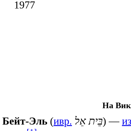
1977
На Вик
Бейт-Эль
(
ивр.
בֵּית אֵל
) —
и