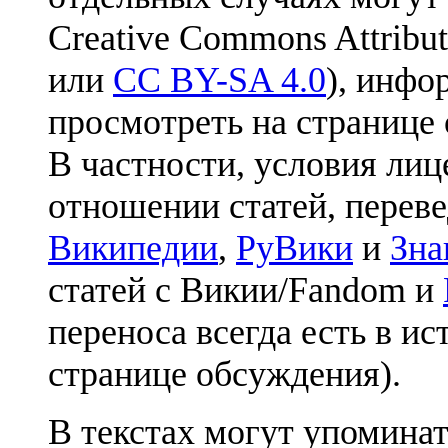
Creative Commons Attribut
или
CC BY-SA 4.0
), инфо
просмотреть на странице 
В частности, условия лиц
отношении статей, перев
Википедии
,
РуВики
и
Зна
статей с Викии/Fandom и
переноса всегда есть в ис
странице обсуждения).
В текстах могут упоминат