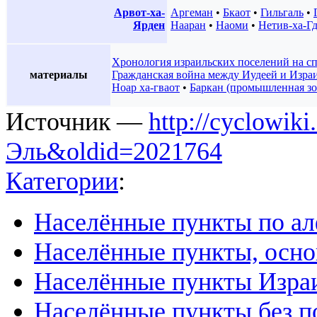
Арвот-ха-
Аргеман
•
Бкаот
•
Гильгаль
•
Ярден
Нааран
•
Наоми
•
Нетив-ха-Г
Хронология израильских поселений на с
материалы
Гражданская война между Иудеей и Изра
Ноар ха-гваот
•
Баркан (промышленная зо
Источник —
http://cyclowiki
Эль&oldid=2021764
Категории
:
Населённые пункты по а
Населённые пункты, осно
Населённые пункты Изра
Населённые пункты без п