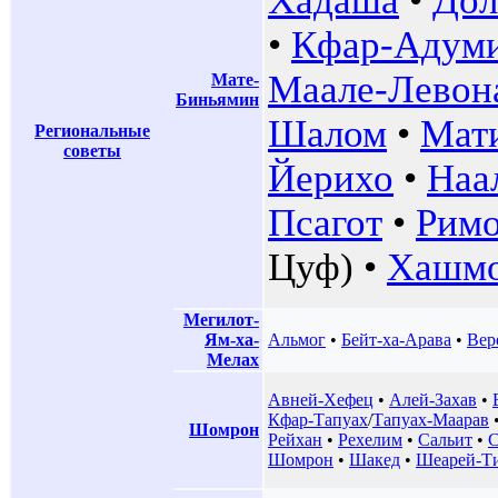
Хадаша
•
Дол
•
Кфар-Адум
Маале-Левон
Мате-
Биньямин
Шалом
•
Мат
Региональные
советы
Йерихо
•
Наа
Псагот
•
Рим
Цуф) •
Хашм
Мегилот-
Ям-ха-
Альмог
•
Бейт-ха-Арава
•
Вер
Мелах
Авней-Хефец
•
Алей-Захав
•
Кфар-Тапуах
/
Тапуах-Маарав
Шомрон
Рейхан
•
Рехелим
•
Сальит
•
С
Шомрон
•
Шакед
•
Шеарей-Т