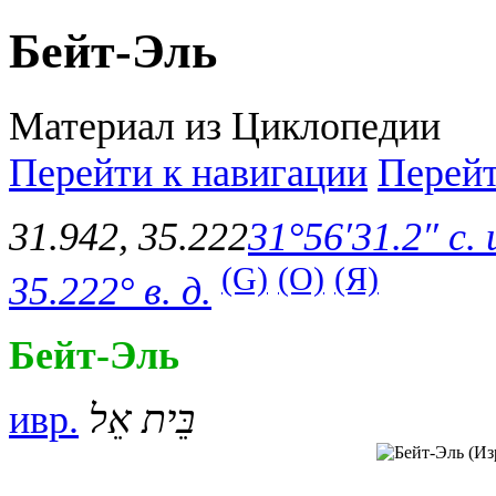
Бейт-Эль
Материал из Циклопедии
Перейти к навигации
Перейт
31.942
,
35.222
31°56′31.2″ с. 
(G)
(O)
(Я)
35.222° в. д.
Бейт-Эль
ивр.
בֵּית אֵל