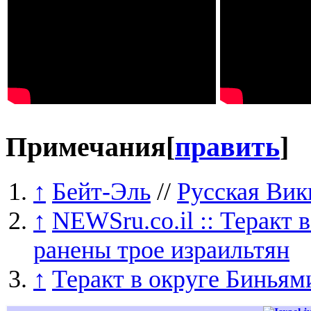
Примечания
[
править
]
↑
Бейт-Эль
//
Русская Вик
↑
NEWSru.co.il :: Теракт 
ранены трое израильтян
↑
Теракт в округе Биньям