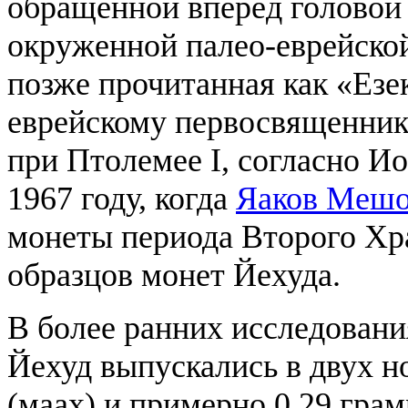
обращенной вперед головой 
окруженной палео-еврейской 
позже прочитанная как «Езек
еврейскому первосвященнику
при Птолемее I, согласно И
1967 году, когда
Яаков Мешо
монеты периода Второго Хра
образцов монет Йехуда.
В более ранних исследовани
Йехуд выпускались в двух н
(маах) и примерно 0,29 грам