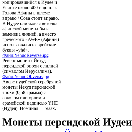
копировавшийся в Иудее и
Египте около 400 г. до н. э.
Голова Афины в шлеме
вправо / Сова стоит вправо.
В Иудее оливковая веточка
афинской монеты была
заменена лилией, а вместо
греческого «AΘE» (Афины)
использовались еврейские
буквы «yhd».
Файл:YehudReverse.jpg
Реверс монеты Йехуд
персидской эпохи с лилией
(символом Иерусалима).
Файл:YehudObverse.jpg
Аверс иудейской серебряной
монеты Йехуд персидской
эпохи (0,58 грамма) с
соколом или орлом и
арамейской надписью YHD
(Иудея). Номинал — маах.
Монеты персидской Иудеи