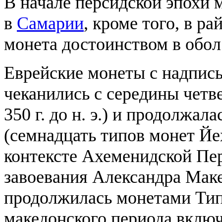
В начале персидской эпохи 
в
Самарии
, кроме того, в р
монета достоинством в обол
Еврейские монеты с надписью YHD (𐤉𐤄
чеканились с середины четв
350 г. до н. э.) и продолжал
(семнадцать типов монет Йе
контексте Ахеменидской Пе
завоевания Александра Маке
продолжилась монетами Тип
македонского периода вклю