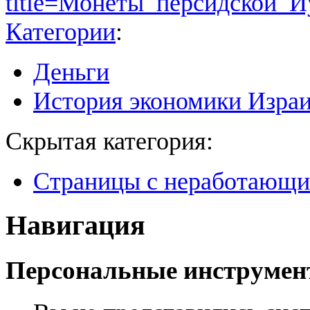
title=Монеты_персидской_И
Категории
:
Деньги
История экономики Изра
Скрытая категория:
Страницы с неработающ
Навигация
Персональные инструме