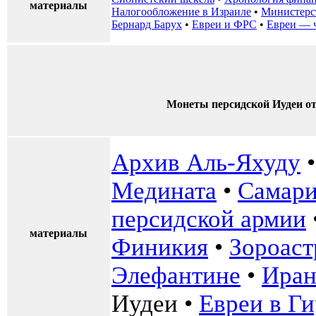
материалы
Налогообложение в Израиле
•
Министерс
Бернард Барух
•
Евреи и ФРС
•
Евреи — 
Монеты персидской Иудеи о
Архив Аль-Яхуду
Медината
•
Самар
персидской армии
материалы
Финикия
•
Зороаст
Элефантине
•
Иран
Иудеи
•
Евреи в Г