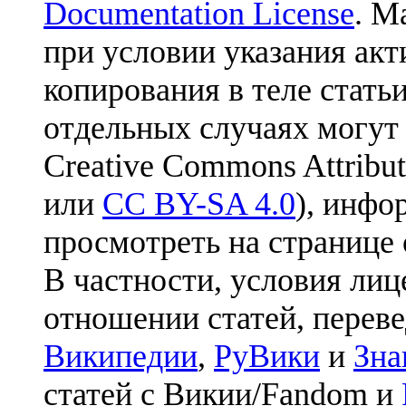
Documentation License
. М
при условии указания акт
копирования в теле статьи
отдельных случаях могут
Creative Commons Attribut
или
CC BY-SA 4.0
), инфо
просмотреть на странице 
В частности, условия лиц
отношении статей, перев
Википедии
,
РуВики
и
Зна
статей с Викии/Fandom и