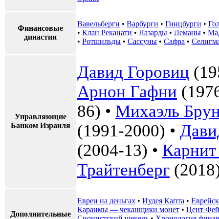
Вавельберги
•
Варбурги
•
Гинцбурги
•
Го
Финансовые
•
Клан Реканати
•
Лазарды
•
Леманы
•
Ма
династии
•
Ротшильды
•
Сассуны
•
Сафра
•
Селигм
Давид Горовиц
(19
Арнон Гафни
(1976
86) •
Михаэль Бру
Управляющие
Банком Израиля
(1991-2000) •
Дави
(2004-13) •
Карнит
Трайтенберг
(2018
Евреи на деньгах
•
Иудея Капта
•
Еврейск
Караимы — чеканщики монет
•
Цент Фей
Дополнительные
Сионистский шекель
•
Хронология финан