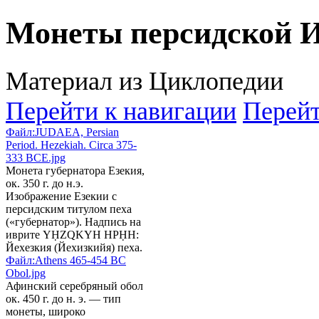
Монеты персидской 
Материал из Циклопедии
Перейти к навигации
Перейт
Файл:JUDAEA, Persian
Period. Hezekiah. Circa 375-
333 BCE.jpg
Монета губернатора Езекия,
ок. 350 г. до н.э.
Изображение Езекии с
персидским титулом пеха
(«губернатор»). Надпись на
иврите YḤZQKYH HPḤH:
Йехезкия (Йехизкийя) пеха.
Файл:Athens 465-454 BC
Obol.jpg
Афинский серебряный обол
ок. 450 г. до н. э. — тип
монеты, широко