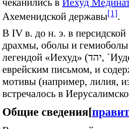
чеканились в
Йехуд Медина
[1]
Ахеменидской державы
.
В IV в. до н. э. в персидск
драхмы, оболы и гемиоболы 
легендой «Иехуд» (יהד, `Иудея`), выполненной древним
еврейским письмом, и соде
мотивы (например, лилия, и
встречалось в Иерусалимско
Общие сведения
[
прави