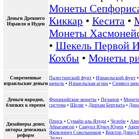
Монеты Сепфорис
Киккар
•
Кесита
•
Деньги Древнего
Израиля и Иудеи
Монеты Хасмонейс
•
Шекель Первой И
Кохбы
•
Монеты ри
Современные
Палестинский фунт
•
Израильский фунт
израильские деньги
шекель
•
Израильская агора
•
Символ шек
Деньги народов,
Финикийские монеты
•
Пеланор
•
Монеты
близких к евреям
система
•
Шеляг
•
Дирхам Бергвата
•
Дин
Приск
•
Сумайр аль-Яхуди
•
Челеби
•
Авр
Дизайнеры денег,
Абрагамсон
•
Самуил Юдич Юдин
•
Авен
авторы денежных
Яковлевич Сокольников
•
Виктор Дэвид 
реформ
Эрлих