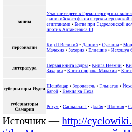
Участие евреев в Греко-персидских война
финикийского флота в греко-персидской 
войны
египтянами
•
Битва при Эздрелонской до
против Артаксеркса III
Кир II Великий
•
Даниил
•
Сусанна
•
Мор
персоналии
Малахия
•
Захария
•
Елиашив
•
Иехошуа 
Первая книга Ездры
•
Книга Неемии
•
Кн
литература
Захарии
•
Книга пророка Малахии
•
Книг
Шешбацар
•
Зоровавель
•
Эльнатан
•
Йехо
губернаторы Иудеи
Багой
•
Езекия ха-Пеха
губернаторы
Рехум
•
Санваллат I
•
Длайя
•
Шлемия
•
С
Самарии
Источник —
http://cyclowiki